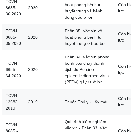
TCVN
hoạt phòng bệnh tụ
Còn hiệ
8685-
2020
huyết trùng và bệnh
lực
36:2020
đóng dấu ở lợn
TCVN
Phần 35: Vắc xin vô
Còn hiệ
8685-
2020
hoạt phòng bệnh tụ
lực
35:2020
huyết trùng ở trâu bò
Phần 34: Vắc xin phòng
TCVN
bệnh tiêu chảy thành
Còn hiệ
8685-
2020
dịch do Porcine
lực
34:2020
epidemic diarrhea virus
(PEDV) gây ra ở lợn
TCVN
Còn hiệ
12682:
2019
Thuốc Thú y - Lấy mẫu
lực
2019
Qui trình kiểm nghiệm
TCVN
vắc xin - Phần 33: Vắc
8685 -
Còn hiệ