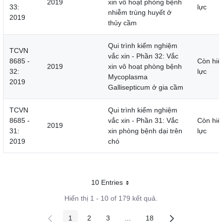
2019
xin vô hoạt phòng bệnh
33:
lực
nhiễm trùng huyết ở
2019
thủy cầm
Qui trình kiểm nghiệm
TCVN
vắc xin - Phần 32: Vắc
8685 -
Còn hiệ
2019
xin vô hoạt phòng bệnh
32:
lực
Mycoplasma
2019
Gallisepticum ở gia cầm
TCVN
Qui trình kiểm nghiệm
8685 -
vắc xin - Phần 31: Vắc
Còn hiệ
2019
31:
xin phòng bệnh dại trên
lực
2019
chó
10 Entries
Mỗi trang
Hiển thị 1 - 10 of 179 kết quả.
1
2
3
...
18
Các trang trên cổng
Các trang trên cổng
Các trang trên cổng
Các trang trung gian
Các trang trên cổng