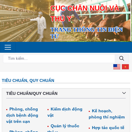
CỤC CHĂN NUÔI VÀ
THÚ Y
TRANG THÔNG TIN ĐIỆN
TỬ
TIÊU CHUẨN, QUY CHUẨN
TIÊU CHUẨN/QUY CHUẨN
Phòng, chống
Kiểm dịch động
Kế hoạch,
dịch bệnh động
vật
phòng thí nghiệm
vật trên cạn
Quản lý thuốc
Hợp tác quốc tế