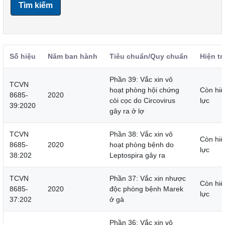
Tìm kiếm
Số hiệu
Năm ban hành
Tiêu chuẩn/Quy chuẩn
Hiện tr
Phần 39: Vắc xin vô
TCVN
hoạt phòng hội chứng
Còn hiệ
8685-
2020
còi cọc do Circovirus
lực
39:2020
gây ra ở lợ
TCVN
Phần 38: Vắc xin vô
Còn hiệ
8685-
2020
hoạt phòng bệnh do
lực
38:202
Leptospira gây ra
TCVN
Phần 37: Vắc xin nhược
Còn hiệ
8685-
2020
độc phòng bệnh Marek
lực
37:202
ở gà
Phần 36: Vắc xin vô