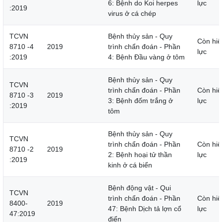
6: Bệnh do Koi herpes
lực
:2019
virus ở cá chép
TCVN
Bệnh thủy sản - Quy
Còn hiệ
8710 -4
2019
trình chẩn đoán - Phần
lực
:2019
4: Bệnh Đầu vàng ở tôm
Bệnh thủy sản - Quy
TCVN
trình chẩn đoán - Phần
Còn hiệ
8710 -3
2019
3: Bệnh đốm trắng ở
lực
:2019
tôm
Bệnh thủy sản - Quy
TCVN
trình chẩn đoán - Phần
Còn hiệ
8710 -2
2019
2: Bệnh hoại tử thần
lực
:2019
kinh ở cá biển
Bệnh động vật - Qui
TCVN
trình chẩn đoán - Phần
Còn hiệ
8400-
2019
47: Bệnh Dịch tả lợn cổ
lực
47:2019
điển