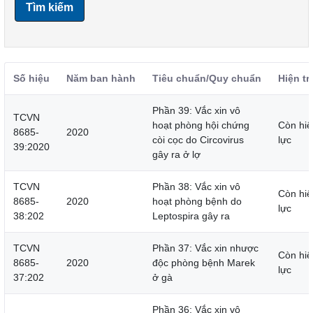
Tìm kiếm
Số hiệu
Năm ban hành
Tiêu chuẩn/Quy chuẩn
Hiện tr
Phần 39: Vắc xin vô
TCVN
hoạt phòng hội chứng
Còn hiệ
8685-
2020
còi cọc do Circovirus
lực
39:2020
gây ra ở lợ
TCVN
Phần 38: Vắc xin vô
Còn hiệ
8685-
2020
hoạt phòng bệnh do
lực
38:202
Leptospira gây ra
TCVN
Phần 37: Vắc xin nhược
Còn hiệ
8685-
2020
độc phòng bệnh Marek
lực
37:202
ở gà
Phần 36: Vắc xin vô