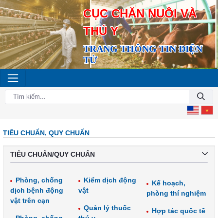
CỤC CHĂN NUÔI VÀ
THÚ Y
TRANG THÔNG TIN ĐIỆN
TỬ
TIÊU CHUẨN, QUY CHUẨN
TIÊU CHUẨN/QUY CHUẨN
Phòng, chống
Kiểm dịch động
Kế hoạch,
dịch bệnh động
vật
phòng thí nghiệm
vật trên cạn
Quản lý thuốc
Hợp tác quốc tế