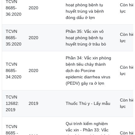
TCVN
hoạt phòng bệnh tụ
Còn hiệ
8685-
2020
huyết trùng và bệnh
lực
36:2020
đóng dấu ở lợn
TCVN
Phần 35: Vắc xin vô
Còn hiệ
8685-
2020
hoạt phòng bệnh tụ
lực
35:2020
huyết trùng ở trâu bò
Phần 34: Vắc xin phòng
TCVN
bệnh tiêu chảy thành
Còn hiệ
8685-
2020
dịch do Porcine
lực
34:2020
epidemic diarrhea virus
(PEDV) gây ra ở lợn
TCVN
Còn hiệ
12682:
2019
Thuốc Thú y - Lấy mẫu
lực
2019
Qui trình kiểm nghiệm
TCVN
vắc xin - Phần 33: Vắc
8685 -
Còn hiệ