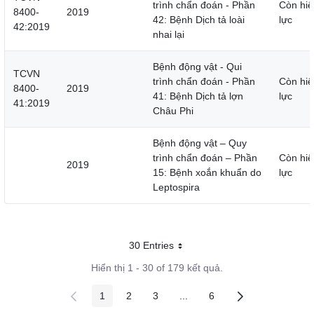
trình chẩn đoán - Phần
Còn hiệ
8400-
2019
42: Bệnh Dịch tả loài
lực
42:2019
nhai lại
Bệnh động vật - Qui
TCVN
trình chẩn đoán - Phần
Còn hiệ
8400-
2019
41: Bệnh Dịch tả lợn
lực
41:2019
Châu Phi
Bệnh động vật – Quy
trình chẩn đoán – Phần
Còn hiệ
2019
15: Bệnh xoắn khuẩn do
lực
Leptospira
30 Entries
Mỗi trang
Hiển thị 1 - 30 of 179 kết quả.
1
2
3
...
6
Các trang trên cổng
Các trang trên cổng
Các trang trên cổng
Các trang trung gian
Các trang trên cổng