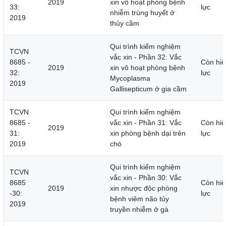
2019
xin vô hoạt phòng bệnh
33:
lực
nhiễm trùng huyết ở
2019
thủy cầm
Qui trình kiểm nghiệm
TCVN
vắc xin - Phần 32: Vắc
8685 -
Còn hiệ
2019
xin vô hoạt phòng bệnh
32:
lực
Mycoplasma
2019
Gallisepticum ở gia cầm
TCVN
Qui trình kiểm nghiệm
8685 -
vắc xin - Phần 31: Vắc
Còn hiệ
2019
31:
xin phòng bệnh dại trên
lực
2019
chó
Qui trình kiểm nghiệm
TCVN
vắc xin - Phần 30: Vắc
8685
Còn hiệ
2019
xin nhược độc phòng
-30:
lực
bệnh viêm não tủy
2019
truyền nhiễm ở gà