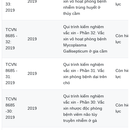
2019
xin vô hoạt phòng bệnh
33:
lực
nhiễm trùng huyết ở
2019
thủy cầm
Qui trình kiểm nghiệm
TCVN
vắc xin - Phần 32: Vắc
8685 -
Còn hiệ
2019
xin vô hoạt phòng bệnh
32:
lực
Mycoplasma
2019
Gallisepticum ở gia cầm
TCVN
Qui trình kiểm nghiệm
8685 -
vắc xin - Phần 31: Vắc
Còn hiệ
2019
31:
xin phòng bệnh dại trên
lực
2019
chó
Qui trình kiểm nghiệm
TCVN
vắc xin - Phần 30: Vắc
8685
Còn hiệ
2019
xin nhược độc phòng
-30:
lực
bệnh viêm não tủy
2019
truyền nhiễm ở gà