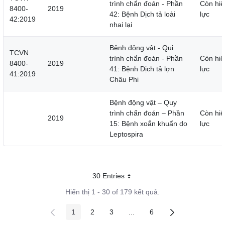
trình chẩn đoán - Phần
Còn hiệ
8400-
2019
42: Bệnh Dịch tả loài
lực
42:2019
nhai lại
Bệnh động vật - Qui
TCVN
trình chẩn đoán - Phần
Còn hiệ
8400-
2019
41: Bệnh Dịch tả lợn
lực
41:2019
Châu Phi
Bệnh động vật – Quy
trình chẩn đoán – Phần
Còn hiệ
2019
15: Bệnh xoắn khuẩn do
lực
Leptospira
30 Entries
Mỗi trang
Hiển thị 1 - 30 of 179 kết quả.
1
2
3
...
6
Các trang trên cổng
Các trang trên cổng
Các trang trên cổng
Các trang trung gian
Các trang trên cổng