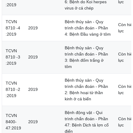
6: Bệnh do Koi herpes
lực
:2019
virus ở cá chép
TCVN
Bệnh thủy sản - Quy
Còn hiệ
8710 -4
2019
trình chẩn đoán - Phần
lực
:2019
4: Bệnh Đầu vàng ở tôm
Bệnh thủy sản - Quy
TCVN
trình chẩn đoán - Phần
Còn hiệ
8710 -3
2019
3: Bệnh đốm trắng ở
lực
:2019
tôm
Bệnh thủy sản - Quy
TCVN
trình chẩn đoán - Phần
Còn hiệ
8710 -2
2019
2: Bệnh hoại tử thần
lực
:2019
kinh ở cá biển
Bệnh động vật - Qui
TCVN
trình chẩn đoán - Phần
Còn hiệ
8400-
2019
47: Bệnh Dịch tả lợn cổ
lực
47:2019
điển