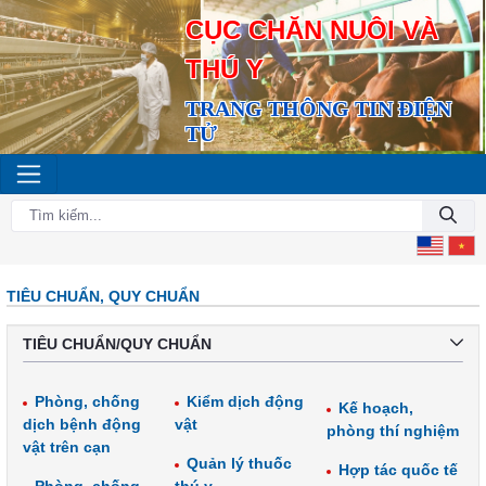
CỤC CHĂN NUÔI VÀ
THÚ Y
TRANG THÔNG TIN ĐIỆN
TỬ
TIÊU CHUẨN, QUY CHUẨN
TIÊU CHUẨN/QUY CHUẨN
Phòng, chống
Kiểm dịch động
Kế hoạch,
dịch bệnh động
vật
phòng thí nghiệm
vật trên cạn
Quản lý thuốc
Hợp tác quốc tế