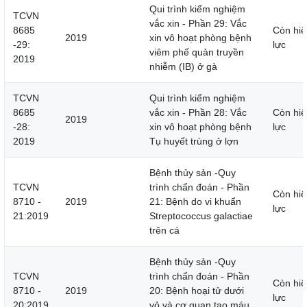
Qui trình kiểm nghiệm
TCVN
vắc xin - Phần 29: Vắc
8685
Còn hiệ
2019
xin vô hoạt phòng bệnh
-29:
lực
viêm phế quản truyền
2019
nhiễm (IB) ở gà
TCVN
Qui trình kiểm nghiệm
8685
vắc xin - Phần 28: Vắc
Còn hiệ
2019
-28:
xin vô hoạt phòng bệnh
lực
2019
Tụ huyết trùng ở lợn
Bệnh thủy sản -Quy
TCVN
trình chẩn đoán - Phần
Còn hiệ
8710 -
2019
21: Bệnh do vi khuẩn
lực
21:2019
Streptococcus galactiae
trên cá
Bệnh thủy sản -Quy
TCVN
trình chẩn đoán - Phần
Còn hiệ
8710 -
2019
20: Bệnh hoại tử dưới
lực
20:2019
vỏ và cơ quan tạo máu