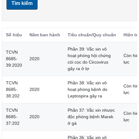
Tìm kiếm
Số hiệu
Năm ban hành
Tiêu chuẩn/Quy chuẩn
Hiện tr
Phần 39: Vắc xin vô
TCVN
hoạt phòng hội chứng
Còn hiệ
8685-
2020
còi cọc do Circovirus
lực
39:2020
gây ra ở lợ
TCVN
Phần 38: Vắc xin vô
Còn hiệ
8685-
2020
hoạt phòng bệnh do
lực
38:202
Leptospira gây ra
TCVN
Phần 37: Vắc xin nhược
Còn hiệ
8685-
2020
độc phòng bệnh Marek
lực
37:202
ở gà
Phần 36: Vắc xin vô