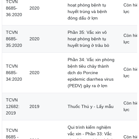
TCVN
hoạt phòng bệnh tụ
Còn hiệ
8685-
2020
huyết trùng và bệnh
lực
36:2020
đóng dấu ở lợn
TCVN
Phần 35: Vắc xin vô
Còn hiệ
8685-
2020
hoạt phòng bệnh tụ
lực
35:2020
huyết trùng ở trâu bò
Phần 34: Vắc xin phòng
TCVN
bệnh tiêu chảy thành
Còn hiệ
8685-
2020
dịch do Porcine
lực
34:2020
epidemic diarrhea virus
(PEDV) gây ra ở lợn
TCVN
Còn hiệ
12682:
2019
Thuốc Thú y - Lấy mẫu
lực
2019
Qui trình kiểm nghiệm
TCVN
vắc xin - Phần 33: Vắc
8685 -
Còn hiệ