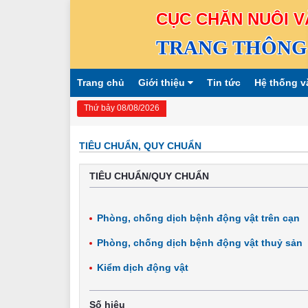
CỤC CHĂN NUÔI V
TRANG THÔNG 
Trang chủ
Giới thiệu
Tin tức
Hệ thống v
Thứ bảy 08/08/2026
TIÊU CHUẨN, QUY CHUẨN
TIÊU CHUẨN/QUY CHUẨN
Phòng, chống dịch bệnh động vật trên cạn
Phòng, chống dịch bệnh động vật thuỷ sản
Kiểm dịch động vật
Số hiệu