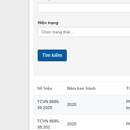
Hiện trạng
Tìm kiếm
Số hiệu
Năm ban hành
T
TCVN 8685-
Ph
2020
39:2020
lợ
TCVN 8685-
2020
P
38:202