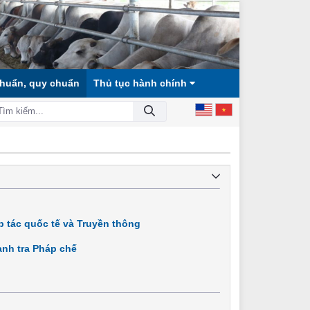
chuẩn, quy chuẩn
Thủ tục hành chính
Ã HỘI CÔNG BẰNG, DÂN CHỦ, VĂN MINH!
 tác quốc tế và Truyền thông
nh tra Pháp chế