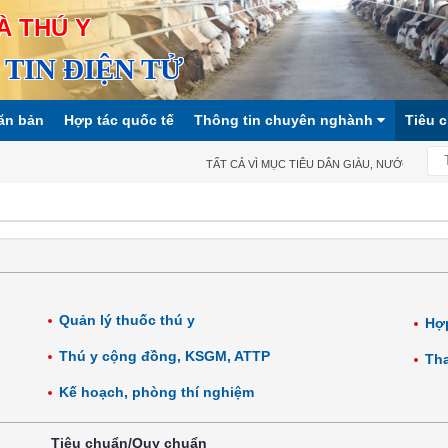
À THÚ Y
TIN ĐIỆN TỬ
ăn bản
Hợp tác quốc tế
Thông tin chuyên nghành
Tiêu 
TẤT CẢ VÌ MỤC TIÊU DÂN GIÀU, NƯỚC MẠNH, X
Quản lý thuốc thú y
Hợp
Thú y cộng đồng, KSGM, ATTP
Tha
Kế hoạch, phòng thí nghiệm
Tiêu chuẩn/Quy chuẩn