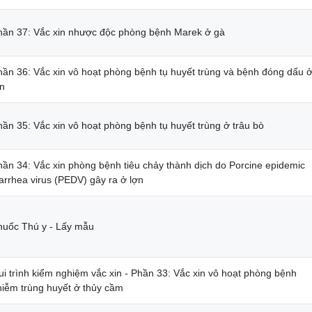
hần 37: Vắc xin nhược độc phòng bệnh Marek ở gà
hần 36: Vắc xin vô hoạt phòng bệnh tụ huyết trùng và bệnh đóng dấu 
ợn
hần 35: Vắc xin vô hoạt phòng bệnh tụ huyết trùng ở trâu bò
hần 34: Vắc xin phòng bệnh tiêu chảy thành dịch do Porcine epidemic
arrhea virus (PEDV) gây ra ở lợn
huốc Thú y - Lấy mẫu
ui trình kiểm nghiệm vắc xin - Phần 33: Vắc xin vô hoạt phòng bệnh
hiễm trùng huyết ở thủy cầm