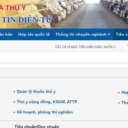
À THÚ Y
TIN ĐIỆN TỬ
ăn bản
Hợp tác quốc tế
Thông tin chuyên nghành
Tiêu 
TẤT CẢ VÌ MỤC TIÊU DÂN GIÀU, NƯỚC MẠNH, XÃ
Quản lý thuốc thú y
Hợp
Thú y cộng đồng, KSGM, ATTP
Tha
Kế hoạch, phòng thí nghiệm
Tiêu chuẩn/Quy chuẩn