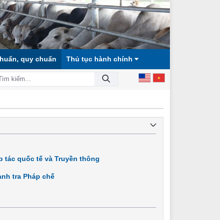
chuẩn, quy chuẩn
Thủ tục hành chính
 HỘI CÔNG BẰNG, DÂN CHỦ, VĂN MINH!
 tác quốc tế và Truyền thông
nh tra Pháp chế