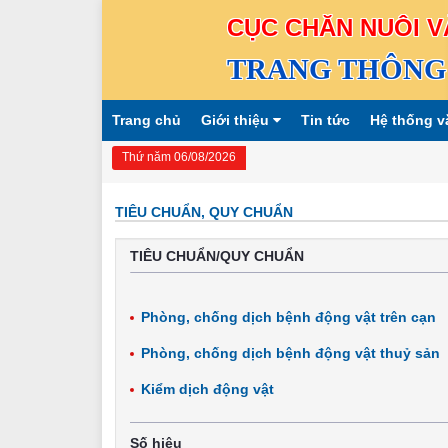
CỤC CHĂN NUÔI V
TRANG THÔNG 
Trang chủ
Giới thiệu
Tin tức
Hệ thống v
Thứ năm 06/08/2026
TIÊU CHUẨN, QUY CHUẨN
TIÊU CHUẨN/QUY CHUẨN
Phòng, chống dịch bệnh động vật trên cạn
Phòng, chống dịch bệnh động vật thuỷ sản
Kiểm dịch động vật
Số hiệu