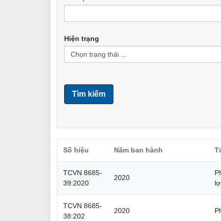
Hiện trạng
Tìm kiếm
Số hiệu
Năm ban hành
T
TCVN 8685-
Ph
2020
39:2020
lợ
TCVN 8685-
2020
P
38:202