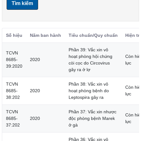
Tìm kiếm
Số hiệu
Năm ban hành
Tiêu chuẩn/Quy chuẩn
Hiện tr
Phần 39: Vắc xin vô
TCVN
hoạt phòng hội chứng
Còn hiệ
8685-
2020
còi cọc do Circovirus
lực
39:2020
gây ra ở lợ
TCVN
Phần 38: Vắc xin vô
Còn hiệ
8685-
2020
hoạt phòng bệnh do
lực
38:202
Leptospira gây ra
TCVN
Phần 37: Vắc xin nhược
Còn hiệ
8685-
2020
độc phòng bệnh Marek
lực
37:202
ở gà
Phần 36: Vắc xin vô