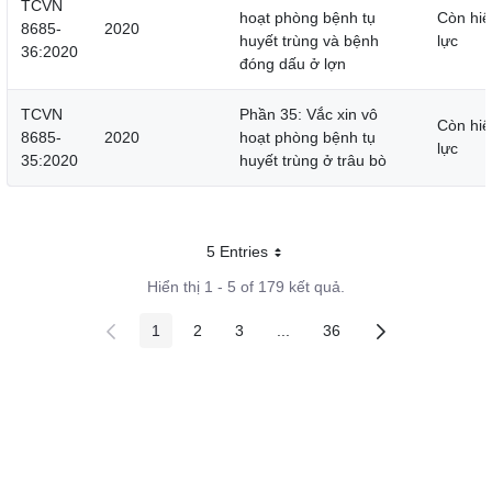
TCVN
hoạt phòng bệnh tụ
Còn hiệ
8685-
2020
huyết trùng và bệnh
lực
36:2020
đóng dấu ở lợn
TCVN
Phần 35: Vắc xin vô
Còn hiệ
8685-
2020
hoạt phòng bệnh tụ
lực
35:2020
huyết trùng ở trâu bò
5 Entries
Mỗi trang
Hiển thị 1 - 5 of 179 kết quả.
1
2
3
...
36
Các trang trên cổng
Các trang trên cổng
Các trang trên cổng
Các trang trung gian
Các trang trên cổng