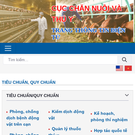
CỤC CHĂN NUÔI VÀ
THÚ Y
TRANG THÔNG TIN ĐIỆN
TỬ
TIÊU CHUẨN, QUY CHUẨN
TIÊU CHUẨN/QUY CHUẨN
Phòng, chống
Kiểm dịch động
Kế hoạch,
dịch bệnh động
vật
phòng thí nghiệm
vật trên cạn
Quản lý thuốc
Hợp tác quốc tế