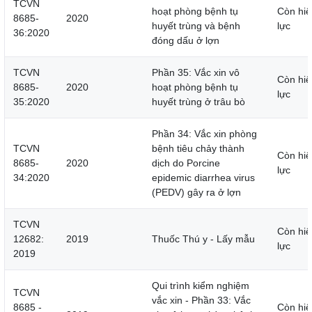
TCVN
hoạt phòng bệnh tụ
Còn hiệ
8685-
2020
huyết trùng và bệnh
lực
36:2020
đóng dấu ở lợn
TCVN
Phần 35: Vắc xin vô
Còn hiệ
8685-
2020
hoạt phòng bệnh tụ
lực
35:2020
huyết trùng ở trâu bò
Phần 34: Vắc xin phòng
TCVN
bệnh tiêu chảy thành
Còn hiệ
8685-
2020
dịch do Porcine
lực
34:2020
epidemic diarrhea virus
(PEDV) gây ra ở lợn
TCVN
Còn hiệ
12682:
2019
Thuốc Thú y - Lấy mẫu
lực
2019
Qui trình kiểm nghiệm
TCVN
vắc xin - Phần 33: Vắc
8685 -
Còn hiệ