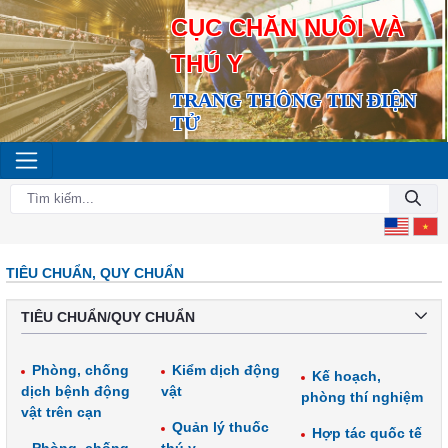
CỤC CHĂN NUÔI VÀ
THÚ Y
TRANG THÔNG TIN ĐIỆN
TỬ
TIÊU CHUẨN, QUY CHUẨN
TIÊU CHUẨN/QUY CHUẨN
Phòng, chống
Kiểm dịch động
Kế hoạch,
dịch bệnh động
vật
phòng thí nghiệm
vật trên cạn
Quản lý thuốc
Hợp tác quốc tế