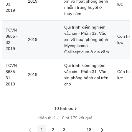
2019
xin vô hoạt phòng bệnh
33:
lực
nhiễm trùng huyết ở
2019
thủy cầm
Qui trình kiểm nghiệm
TCVN
vắc xin - Phần 32: Vắc
8685 -
Còn hiệ
2019
xin vô hoạt phòng bệnh
32:
lực
Mycoplasma
2019
Gallisepticum ở gia cầm
TCVN
Qui trình kiểm nghiệm
8685 -
vắc xin - Phần 31: Vắc
Còn hiệ
2019
31:
xin phòng bệnh dại trên
lực
2019
chó
10 Entries
Mỗi trang
Hiển thị 1 - 10 of 179 kết quả.
1
2
3
...
18
Các trang trên cổng
Các trang trên cổng
Các trang trên cổng
Các trang trung gian
Các trang trên cổng