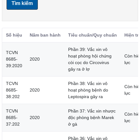
Tìm kiếm
Số hiệu
Năm ban hành
Tiêu chuẩn/Quy chuẩn
Hiện tr
Phần 39: Vắc xin vô
TCVN
hoạt phòng hội chứng
Còn hiệ
8685-
2020
còi cọc do Circovirus
lực
39:2020
gây ra ở lợ
TCVN
Phần 38: Vắc xin vô
Còn hiệ
8685-
2020
hoạt phòng bệnh do
lực
38:202
Leptospira gây ra
TCVN
Phần 37: Vắc xin nhược
Còn hiệ
8685-
2020
độc phòng bệnh Marek
lực
37:202
ở gà
Phần 36: Vắc xin vô