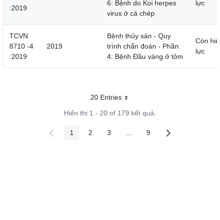
6: Bệnh do Koi herpes
lực
:2019
virus ở cá chép
TCVN
Bệnh thủy sản - Quy
Còn hiệ
8710 -4
2019
trình chẩn đoán - Phần
lực
:2019
4: Bệnh Đầu vàng ở tôm
20 Entries
Mỗi trang
Hiển thị 1 - 20 of 179 kết quả.
1
2
3
...
9
Các trang trên cổng
Các trang trên cổng
Các trang trên cổng
Các trang trung gian
Các trang trên cổng