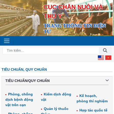
CỤC CHĂN NUÔI VÀ
THÚ Y
TRANG THÔNG TIN ĐIỆN
TỬ
TIÊU CHUẨN, QUY CHUẨN
TIÊU CHUẨN/QUY CHUẨN
Phòng, chống
Kiểm dịch động
Kế hoạch,
dịch bệnh động
vật
phòng thí nghiệm
vật trên cạn
Quản lý thuốc
Hợp tác quốc tế