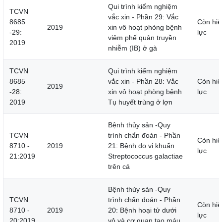
Qui trình kiểm nghiệm
TCVN
vắc xin - Phần 29: Vắc
8685
Còn hiệ
2019
xin vô hoạt phòng bệnh
-29:
lực
viêm phế quản truyền
2019
nhiễm (IB) ở gà
TCVN
Qui trình kiểm nghiệm
8685
vắc xin - Phần 28: Vắc
Còn hiệ
2019
-28:
xin vô hoạt phòng bệnh
lực
2019
Tụ huyết trùng ở lợn
Bệnh thủy sản -Quy
TCVN
trình chẩn đoán - Phần
Còn hiệ
8710 -
2019
21: Bệnh do vi khuẩn
lực
21:2019
Streptococcus galactiae
trên cá
Bệnh thủy sản -Quy
TCVN
trình chẩn đoán - Phần
Còn hiệ
8710 -
2019
20: Bệnh hoại tử dưới
lực
20:2019
vỏ và cơ quan tạo máu