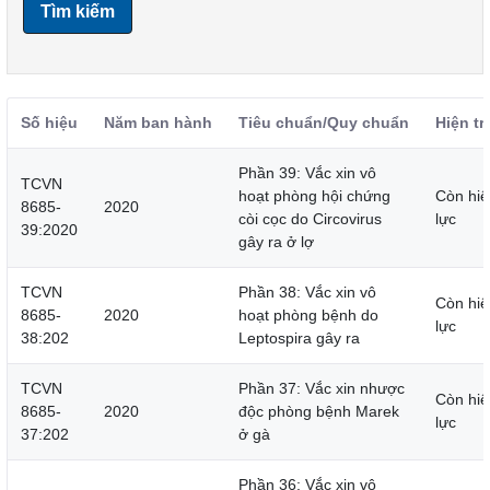
Tìm kiếm
Số hiệu
Năm ban hành
Tiêu chuẩn/Quy chuẩn
Hiện tr
Phần 39: Vắc xin vô
TCVN
hoạt phòng hội chứng
Còn hiệ
8685-
2020
còi cọc do Circovirus
lực
39:2020
gây ra ở lợ
TCVN
Phần 38: Vắc xin vô
Còn hiệ
8685-
2020
hoạt phòng bệnh do
lực
38:202
Leptospira gây ra
TCVN
Phần 37: Vắc xin nhược
Còn hiệ
8685-
2020
độc phòng bệnh Marek
lực
37:202
ở gà
Phần 36: Vắc xin vô