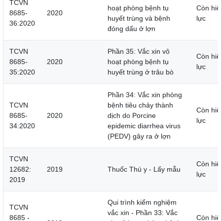
TCVN
hoạt phòng bệnh tụ
Còn hiệ
8685-
2020
huyết trùng và bệnh
lực
36:2020
đóng dấu ở lợn
TCVN
Phần 35: Vắc xin vô
Còn hiệ
8685-
2020
hoạt phòng bệnh tụ
lực
35:2020
huyết trùng ở trâu bò
Phần 34: Vắc xin phòng
TCVN
bệnh tiêu chảy thành
Còn hiệ
8685-
2020
dịch do Porcine
lực
34:2020
epidemic diarrhea virus
(PEDV) gây ra ở lợn
TCVN
Còn hiệ
12682:
2019
Thuốc Thú y - Lấy mẫu
lực
2019
Qui trình kiểm nghiệm
TCVN
vắc xin - Phần 33: Vắc
8685 -
Còn hiệ