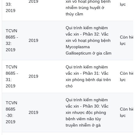
2019
xin vô hoạt phòng bệnh
33:
lực
nhiễm trùng huyết ở
2019
thủy cầm
Qui trình kiểm nghiệm
TCVN
vắc xin - Phần 32: Vắc
8685 -
Còn hiệ
2019
xin vô hoạt phòng bệnh
32:
lực
Mycoplasma
2019
Gallisepticum ở gia cầm
TCVN
Qui trình kiểm nghiệm
8685 -
vắc xin - Phần 31: Vắc
Còn hiệ
2019
31:
xin phòng bệnh dại trên
lực
2019
chó
Qui trình kiểm nghiệm
TCVN
vắc xin - Phần 30: Vắc
8685
Còn hiệ
2019
xin nhược độc phòng
-30:
lực
bệnh viêm não tủy
2019
truyền nhiễm ở gà