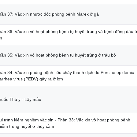
hần 37: Vắc xin nhược độc phòng bệnh Marek ở gà
hần 36: Vắc xin vô hoạt phòng bệnh tụ huyết trùng và bệnh đóng dấu 
ợn
hần 35: Vắc xin vô hoạt phòng bệnh tụ huyết trùng ở trâu bò
hần 34: Vắc xin phòng bệnh tiêu chảy thành dịch do Porcine epidemic
arrhea virus (PEDV) gây ra ở lợn
huốc Thú y - Lấy mẫu
ui trình kiểm nghiệm vắc xin - Phần 33: Vắc xin vô hoạt phòng bệnh
hiễm trùng huyết ở thủy cầm