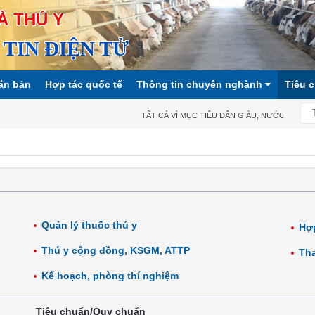
À THÚ Y
TIN ĐIỆN TỬ
ăn bản
Hợp tác quốc tế
Thông tin chuyên nghành
Tiêu 
TẤT CẢ VÌ MỤC TIÊU DÂN GIÀU, NƯỚC MẠNH, XÃ
Quản lý thuốc thú y
Hợp
Thú y cộng đồng, KSGM, ATTP
Tha
Kế hoạch, phòng thí nghiệm
Tiêu chuẩn/Quy chuẩn