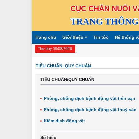
CỤC CHĂN NUÔI V
TRANG THÔNG 
Trang chủ
Giới thiệu
Tin tức
Hệ thống v
Thứ bảy 08/08/2026
TIÊU CHUẨN, QUY CHUẨN
TIÊU CHUẨN/QUY CHUẨN
Phòng, chống dịch bệnh động vật trên cạn
Phòng, chống dịch bệnh động vật thuỷ sản
Kiểm dịch động vật
Số hiệu