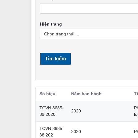
Hiện trạng
Tìm kiếm
Số hiệu
Năm ban hành
T
TCVN 8685-
Ph
2020
39:2020
lợ
TCVN 8685-
2020
P
38:202