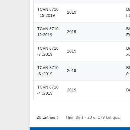
TCVN 8710
B
2019
- 19:2019
t
TCVN 8710-
B
2019
12:2019
E
TCVN 8710
B
2019
-7 :2019
x
TCVN 8710
B
2019
-6 :2019
ở
TCVN 8710
2019
B
-4 :2019
20 Entries
Hiển thị 1 - 20 of 179 kết quả.
Mỗi trang