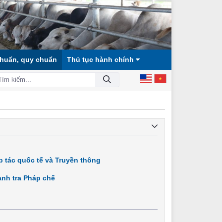
chuẩn, quy chuẩn
Thủ tục hành chính
 HỘI CÔNG BẰNG, DÂN CHỦ, VĂN MINH!
 tác quốc tế và Truyền thông
nh tra Pháp chế