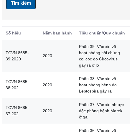
Tìm kiếm
Số hiệu
Năm ban hành
Tiêu chuẩn/Quy chuẩn
Phần 39: Vắc xin vô
TCVN 8685-
hoạt phòng hội chứng
2020
39:2020
còi cọc do Circovirus
gây ra ở lợ
Phần 38: Vắc xin vô
TCVN 8685-
2020
hoạt phòng bệnh do
38:202
Leptospira gây ra
Phần 37: Vắc xin nhược
TCVN 8685-
2020
độc phòng bệnh Marek
37:202
ở gà
Phần 36: Vắc xin vô