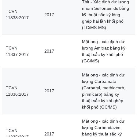
Thịt - Xác định dư lượng
nhóm Sulfonamids bằng
TCVN
2017
kỹ thuật sắc ký lỏng
11838:2017
ghép hai lần khối phổ
(LC/MS-MS)
Mật ong - xác định dư
TCVN
lượng Amitraz bằng kỹ
2017
11837:2017
thuật sắc ký khối phổ
(GC/MS)
Mật ong - xác định dư
lượng Carbamate
TCVN
(Carbaryl, methiocarb,
2017
11836:2017
pirimicarb) bằng kỹ
thuật sắc ký khí ghép
khối phổ (GC/MS)
Mật ong - xác định dư
lượng Carbendazim
TCVN
2017
bằng kỹ thuật sắc ký