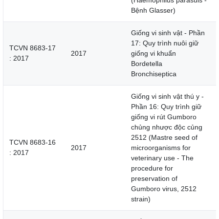
(Haemophilus parasuis -
Bệnh Glasser)
Giống vi sinh vật - Phần
17: Quy trình nuôi giữ
TCVN 8683-17
2017
giống vi khuẩn
: 2017
Bordetella
Bronchiseptica
Giống vi sinh vật thú y -
Phần 16: Quy trình giữ
giống vi rút Gumboro
chủng nhược độc củng
2512 (Mastre seed of
TCVN 8683-16
2017
microorganisms for
: 2017
veterinary use - The
procedure for
preservation of
Gumboro virus, 2512
strain)