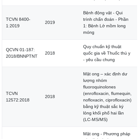
Bệnh động vật - Qui
TCVN 8400-
trình chẩn đoán - Phần
2019
1:2019
1: Bệnh Lở mồm long
móng
Quy chuẩn kỹ thuật
QCVN 01-187:
2018
quốc gia về Thuốc thú y
2018/BNNPTNT
- yêu cầu chung
Mật ong – xác định dư
lượng nhóm
fluoroquinolones
TCVN
(enrofloxacin, flumequin,
2018
12572:2018
nofloxacin, ciprofloxacin)
bằng kỹ thuật sắc ký
lỏng khối phổ hai lần
(LC-MS/MS)
Mật ong - Phương pháp