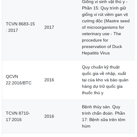
Giống vi sinh vật thú y -
Phần 15: Quy trình giữ
giống vi rút viêm gan vịt
cường độc (Mastre seed
TCVN 8683-15
2017
of microorganisms for
: 2017
veterinary use - The
procedure for
preservation of Duck
Hepatitis Virus
Quy chuẩn kỹ thuật
quốc gia về nhập, xuất
QCVN
2016
tại của kho và bảo quản
22:2016/BTC
hàng dự trữ quốc gia
thuốc thú y
Bệnh thủy sản. Quy
TCVN 8710-
trình chẩn đoán. Phần
2016
17:2016
17: Bệnh sữa trên tôm
hùm