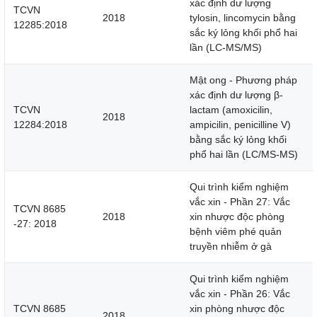
xác định dư lượng
TCVN
2018
tylosin, lincomycin bằng
12285:2018
sắc ký lỏng khối phổ hai
lần (LC-MS/MS)
Mật ong - Phương pháp
xác định dư lượng β-
TCVN
lactam (amoxicilin,
2018
12284:2018
ampicilin, penicilline V)
bằng sắc ký lỏng khối
phổ hai lần (LC/MS-MS)
Qui trình kiểm nghiệm
vắc xin - Phần 27: Vắc
TCVN 8685
2018
xin nhược độc phòng
-27: 2018
bệnh viêm phé quản
truyền nhiễm ở gà
Qui trình kiểm nghiệm
vắc xin - Phần 26: Vắc
TCVN 8685
xin phòng nhược độc
2018