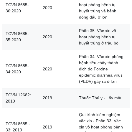
TCVN 8685-
hoạt phòng bệnh tụ
2020
36:2020
huyết trùng và bệnh
đóng dấu ở lợn
Phần 35: Vắc xin vô
TCVN 8685-
2020
hoạt phòng bệnh tụ
35:2020
huyết trùng ở trâu bò
Phần 34: Vắc xin phòng
bệnh tiêu chảy thành
TCVN 8685-
2020
dịch do Porcine
34:2020
epidemic diarrhea virus
(PEDV) gây ra ở lợn
TCVN 12682:
2019
Thuốc Thú y - Lấy mẫu
2019
Qui trình kiểm nghiệm
vắc xin - Phần 33: Vắc
TCVN 8685 -
2019
xin vô hoạt phòng bệnh
33: 2019