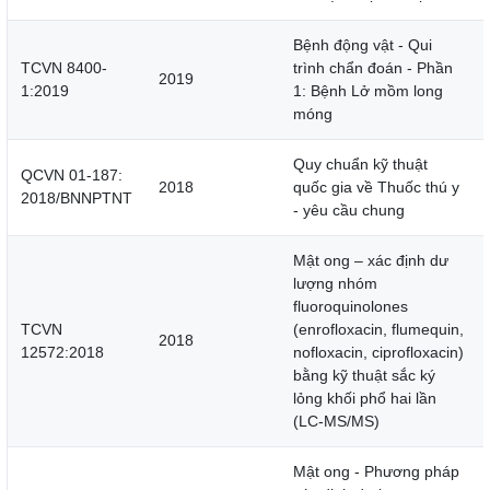
Bệnh động vật - Qui
TCVN 8400-
trình chẩn đoán - Phần
2019
1:2019
1: Bệnh Lở mồm long
móng
Quy chuẩn kỹ thuật
QCVN 01-187:
2018
quốc gia về Thuốc thú y
2018/BNNPTNT
- yêu cầu chung
Mật ong – xác định dư
lượng nhóm
fluoroquinolones
TCVN
(enrofloxacin, flumequin,
2018
12572:2018
nofloxacin, ciprofloxacin)
bằng kỹ thuật sắc ký
lỏng khối phổ hai lần
(LC-MS/MS)
Mật ong - Phương pháp