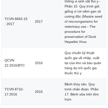
Giống vi sinh vật thú y -
Phần 15: Quy trình giữ
giống vi rút viêm gan vịt
cường độc (Mastre seed
TCVN 8683-15
2017
of microorganisms for
: 2017
veterinary use - The
procedure for
preservation of Duck
Hepatitis Virus
Quy chuẩn kỹ thuật
quốc gia về nhập, xuất
QCVN
2016
tại của kho và bảo quản
22:2016/BTC
hàng dự trữ quốc gia
thuốc thú y
Bệnh thủy sản. Quy
TCVN 8710-
trình chẩn đoán. Phần
2016
17:2016
17: Bệnh sữa trên tôm
hùm