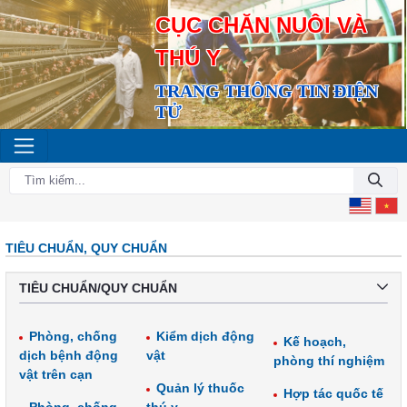
CỤC CHĂN NUÔI VÀ
THÚ Y
TRANG THÔNG TIN ĐIỆN
TỬ
TIÊU CHUẨN, QUY CHUẨN
TIÊU CHUẨN/QUY CHUẨN
Phòng, chống
Kiểm dịch động
Kế hoạch,
dịch bệnh động
vật
phòng thí nghiệm
vật trên cạn
Quản lý thuốc
Hợp tác quốc tế