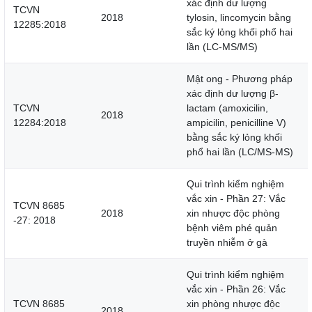
xác định dư lượng
TCVN
2018
tylosin, lincomycin bằng
12285:2018
sắc ký lỏng khối phổ hai
lần (LC-MS/MS)
Mật ong - Phương pháp
xác định dư lượng β-
TCVN
lactam (amoxicilin,
2018
12284:2018
ampicilin, penicilline V)
bằng sắc ký lỏng khối
phổ hai lần (LC/MS-MS)
Qui trình kiểm nghiệm
vắc xin - Phần 27: Vắc
TCVN 8685
2018
xin nhược độc phòng
-27: 2018
bệnh viêm phé quản
truyền nhiễm ở gà
Qui trình kiểm nghiệm
vắc xin - Phần 26: Vắc
TCVN 8685
xin phòng nhược độc
2018