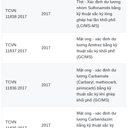
Thịt - Xác định dư lượng
nhóm Sulfonamids bằng
TCVN
2017
kỹ thuật sắc ký lỏng
11838:2017
ghép hai lần khối phổ
(LC/MS-MS)
Mật ong - xác định dư
TCVN
lượng Amitraz bằng kỹ
2017
11837:2017
thuật sắc ký khối phổ
(GC/MS)
Mật ong - xác định dư
lượng Carbamate
TCVN
(Carbaryl, methiocarb,
2017
11836:2017
pirimicarb) bằng kỹ
thuật sắc ký khí ghép
khối phổ (GC/MS)
Mật ong - xác định dư
lượng Carbendazim
TCVN
2017
bằng kỹ thuật sắc ký