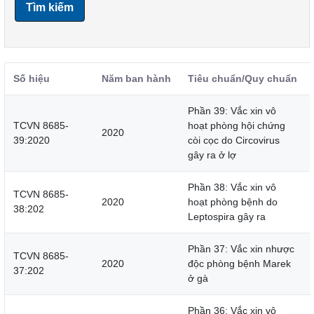
Tìm kiếm
Số hiệu
Năm ban hành
Tiêu chuẩn/Quy chuẩn
Phần 39: Vắc xin vô
TCVN 8685-
hoạt phòng hội chứng
2020
39:2020
còi cọc do Circovirus
gây ra ở lợ
Phần 38: Vắc xin vô
TCVN 8685-
2020
hoạt phòng bệnh do
38:202
Leptospira gây ra
Phần 37: Vắc xin nhược
TCVN 8685-
2020
độc phòng bệnh Marek
37:202
ở gà
Phần 36: Vắc xin vô