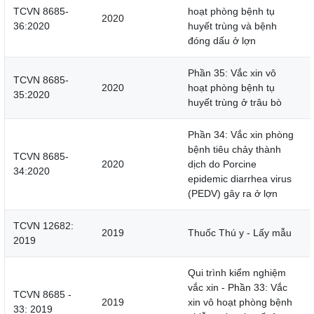
TCVN 8685-
hoạt phòng bệnh tụ
2020
36:2020
huyết trùng và bệnh
đóng dấu ở lợn
Phần 35: Vắc xin vô
TCVN 8685-
2020
hoạt phòng bệnh tụ
35:2020
huyết trùng ở trâu bò
Phần 34: Vắc xin phòng
bệnh tiêu chảy thành
TCVN 8685-
2020
dịch do Porcine
34:2020
epidemic diarrhea virus
(PEDV) gây ra ở lợn
TCVN 12682:
2019
Thuốc Thú y - Lấy mẫu
2019
Qui trình kiểm nghiệm
vắc xin - Phần 33: Vắc
TCVN 8685 -
2019
xin vô hoạt phòng bệnh
33: 2019