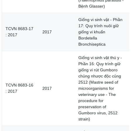
(Haemophilus parasuis -
Bệnh Glasser)
Giống vi sinh vật - Phần
17: Quy trình nuôi giữ
TCVN 8683-17
2017
giống vi khuẩn
: 2017
Bordetella
Bronchiseptica
Giống vi sinh vật thú y -
Phần 16: Quy trình giữ
giống vi rút Gumboro
chủng nhược độc củng
2512 (Mastre seed of
TCVN 8683-16
2017
microorganisms for
: 2017
veterinary use - The
procedure for
preservation of
Gumboro virus, 2512
strain)