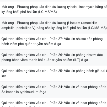
Mật ong - Phương pháp xác định dư lượng tylosin, lincomycin bằng s
ký lỏng khối phổ hai lần (LC-MS/MS)
Mật ong - Phương pháp xác định dư lượng β-lactam (amoxicilin,
ampicilin, penicilline V) bằng sắc ký lỏng khối phổ hai lần (LC/MS-MS)
Qui trình kiểm nghiệm vắc xin - Phần 27: Vắc xin nhược độc phòng
bệnh viêm phé quản truyền nhiễm ở gà
Qui trình kiểm nghiệm vắc xin - Phần 26: Vắc xin phòng nhược độc
phòng bệnh viêm thanh khí quản truyền nhiễm (ILT) ở gà
Qui trình kiểm nghiệm vắc xin - Phần 25: Vắc xin phòng bệnh giả dại 
lợn
Qui trình kiểm nghiệm vắc xin - Phần 24: Vắc xin vô hoạt phòng bệnh
Sallmonella typhimurium ở gà
Qui trình kiểm nghiệm vắc xin - Phần 23: Vắc xin vô hoạt phòng bệnh