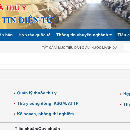
À THÚ Y
TIN ĐIỆN TỬ
ăn bản
Hợp tác quốc tế
Thông tin chuyên nghành
Tiêu 
TẤT CẢ VÌ MỤC TIÊU DÂN GIÀU, NƯỚC MẠNH, XÃ HỘI CÔNG B
Quản lý thuốc thú y
Hợp
Thú y cộng đồng, KSGM, ATTP
Tha
Kế hoạch, phòng thí nghiệm
Tiêu chuẩn/Quy chuẩn