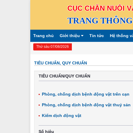
CỤC CHĂN NUÔI V
TRANG THÔNG 
Trang chủ
Giới thiệu
Tin tức
Hệ thống v
Thứ sáu 07/08/2026
TIÊU CHUẨN, QUY CHUẨN
TIÊU CHUẨN/QUY CHUẨN
Phòng, chống dịch bệnh động vật trên cạn
Phòng, chống dịch bệnh động vật thuỷ sản
Kiểm dịch động vật
Số hiệu