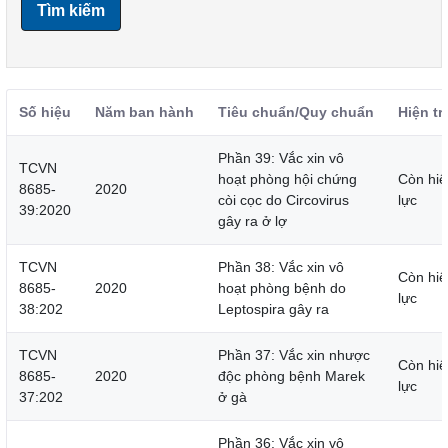
Tìm kiếm
Số hiệu
Năm ban hành
Tiêu chuẩn/Quy chuẩn
Hiện tr
Phần 39: Vắc xin vô
TCVN
hoạt phòng hội chứng
Còn hiệ
8685-
2020
còi cọc do Circovirus
lực
39:2020
gây ra ở lợ
TCVN
Phần 38: Vắc xin vô
Còn hiệ
8685-
2020
hoạt phòng bệnh do
lực
38:202
Leptospira gây ra
TCVN
Phần 37: Vắc xin nhược
Còn hiệ
8685-
2020
độc phòng bệnh Marek
lực
37:202
ở gà
Phần 36: Vắc xin vô