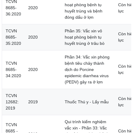
TCVN
hoạt phòng bệnh tụ
Còn hiệ
8685-
2020
huyết trùng và bệnh
lực
36:2020
đóng dấu ở lợn
TCVN
Phần 35: Vắc xin vô
Còn hiệ
8685-
2020
hoạt phòng bệnh tụ
lực
35:2020
huyết trùng ở trâu bò
Phần 34: Vắc xin phòng
TCVN
bệnh tiêu chảy thành
Còn hiệ
8685-
2020
dịch do Porcine
lực
34:2020
epidemic diarrhea virus
(PEDV) gây ra ở lợn
TCVN
Còn hiệ
12682:
2019
Thuốc Thú y - Lấy mẫu
lực
2019
Qui trình kiểm nghiệm
TCVN
vắc xin - Phần 33: Vắc
8685 -
Còn hiệ