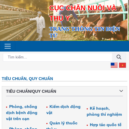
CỤC CHĂN NUÔI VÀ
THÚ Y
TRANG THÔNG TIN ĐIỆN
TỬ
TIÊU CHUẨN, QUY CHUẨN
TIÊU CHUẨN/QUY CHUẨN
Phòng, chống
Kiểm dịch động
Kế hoạch,
dịch bệnh động
vật
phòng thí nghiệm
vật trên cạn
Quản lý thuốc
Hợp tác quốc tế