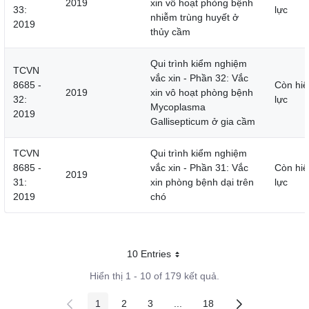
2019
xin vô hoạt phòng bệnh
33:
lực
nhiễm trùng huyết ở
2019
thủy cầm
Qui trình kiểm nghiệm
TCVN
vắc xin - Phần 32: Vắc
8685 -
Còn hiệ
2019
xin vô hoạt phòng bệnh
32:
lực
Mycoplasma
2019
Gallisepticum ở gia cầm
TCVN
Qui trình kiểm nghiệm
8685 -
vắc xin - Phần 31: Vắc
Còn hiệ
2019
31:
xin phòng bệnh dại trên
lực
2019
chó
10 Entries
Mỗi trang
Hiển thị 1 - 10 of 179 kết quả.
1
2
3
...
18
Các trang trên cổng
Các trang trên cổng
Các trang trên cổng
Các trang trung gian
Các trang trên cổng