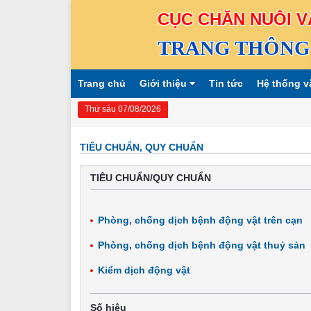
CỤC CHĂN NUÔI V
TRANG THÔNG 
Trang chủ
Giới thiệu
Tin tức
Hệ thống v
Thứ sáu 07/08/2026
TIÊU CHUẨN, QUY CHUẨN
TIÊU CHUẨN/QUY CHUẨN
Phòng, chống dịch bệnh động vật trên cạn
Phòng, chống dịch bệnh động vật thuỷ sản
Kiểm dịch động vật
Số hiệu