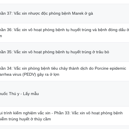
hần 37: Vắc xin nhược độc phòng bệnh Marek ở gà
hần 36: Vắc xin vô hoạt phòng bệnh tụ huyết trùng và bệnh đóng dấu 
ợn
hần 35: Vắc xin vô hoạt phòng bệnh tụ huyết trùng ở trâu bò
hần 34: Vắc xin phòng bệnh tiêu chảy thành dịch do Porcine epidemic
arrhea virus (PEDV) gây ra ở lợn
huốc Thú y - Lấy mẫu
ui trình kiểm nghiệm vắc xin - Phần 33: Vắc xin vô hoạt phòng bệnh
hiễm trùng huyết ở thủy cầm