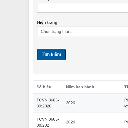
Hiện trạng
Tìm kiếm
Số hiệu
Năm ban hành
T
TCVN 8685-
Ph
2020
39:2020
lợ
TCVN 8685-
2020
P
38:202