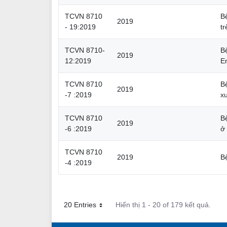
TCVN 8710
B
2019
- 19:2019
t
TCVN 8710-
B
2019
12:2019
E
TCVN 8710
B
2019
-7 :2019
x
TCVN 8710
B
2019
-6 :2019
ở
TCVN 8710
2019
B
-4 :2019
20 Entries
Hiển thị 1 - 20 of 179 kết quả.
Mỗi trang