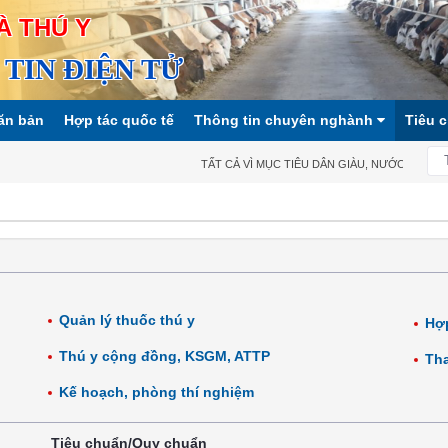
À THÚ Y
TIN ĐIỆN TỬ
ăn bản
Hợp tác quốc tế
Thông tin chuyên nghành
Tiêu 
TẤT CẢ VÌ MỤC TIÊU DÂN GIÀU, NƯỚC MẠNH, XÃ
Quản lý thuốc thú y
Hợp
Thú y cộng đồng, KSGM, ATTP
Tha
Kế hoạch, phòng thí nghiệm
Tiêu chuẩn/Quy chuẩn