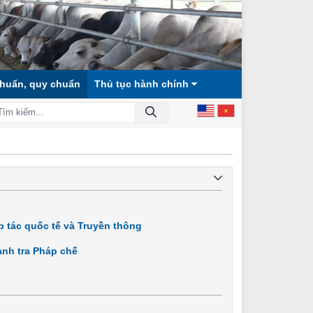
chuẩn, quy chuẩn
Thủ tục hành chính
 HỘI CÔNG BẰNG, DÂN CHỦ, VĂN MINH!
 tác quốc tế và Truyền thông
nh tra Pháp chế