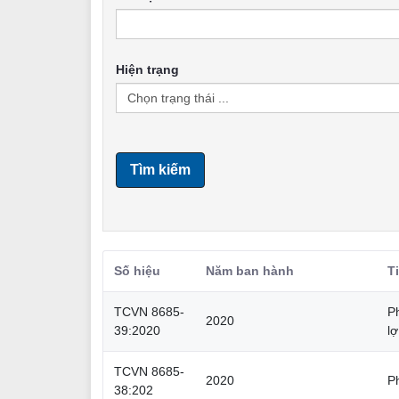
Hiện trạng
Tìm kiếm
Số hiệu
Năm ban hành
T
TCVN 8685-
Ph
2020
39:2020
lợ
TCVN 8685-
2020
P
38:202