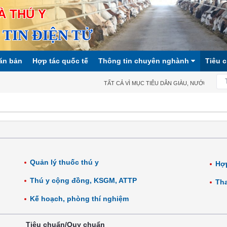
À THÚ Y
TIN ĐIỆN TỬ
ăn bản
Hợp tác quốc tế
Thông tin chuyên nghành
Tiêu 
TẤT CẢ VÌ MỤC TIÊU DÂN GIÀU, NƯỚC MẠNH, X
Quản lý thuốc thú y
Hợp
Thú y cộng đồng, KSGM, ATTP
Tha
Kế hoạch, phòng thí nghiệm
Tiêu chuẩn/Quy chuẩn