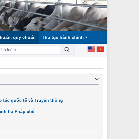
chuẩn, quy chuẩn
Thủ tục hành chính
Ã HỘI CÔNG BẰNG, DÂN CHỦ, VĂN MINH!
 tác quốc tế và Truyền thông
nh tra Pháp chế