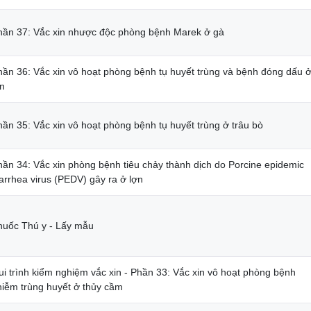
hần 37: Vắc xin nhược độc phòng bệnh Marek ở gà
hần 36: Vắc xin vô hoạt phòng bệnh tụ huyết trùng và bệnh đóng dấu 
ợn
hần 35: Vắc xin vô hoạt phòng bệnh tụ huyết trùng ở trâu bò
hần 34: Vắc xin phòng bệnh tiêu chảy thành dịch do Porcine epidemic
arrhea virus (PEDV) gây ra ở lợn
huốc Thú y - Lấy mẫu
ui trình kiểm nghiệm vắc xin - Phần 33: Vắc xin vô hoạt phòng bệnh
hiễm trùng huyết ở thủy cầm