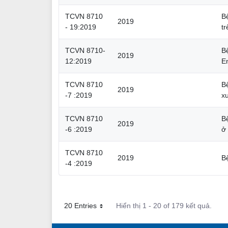
TCVN 8710
B
2019
- 19:2019
t
TCVN 8710-
B
2019
12:2019
E
TCVN 8710
B
2019
-7 :2019
x
TCVN 8710
B
2019
-6 :2019
ở
TCVN 8710
2019
B
-4 :2019
20 Entries
Hiển thị 1 - 20 of 179 kết quả.
Mỗi trang