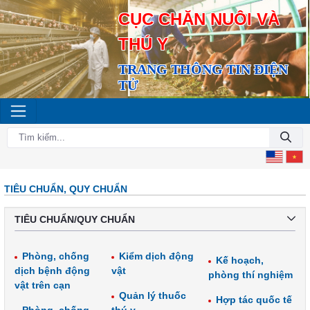
CỤC CHĂN NUÔI VÀ
THÚ Y
TRANG THÔNG TIN ĐIỆN
TỬ
TIÊU CHUẨN, QUY CHUẨN
TIÊU CHUẨN/QUY CHUẨN
Phòng, chống
Kiểm dịch động
Kế hoạch,
dịch bệnh động
vật
phòng thí nghiệm
vật trên cạn
Quản lý thuốc
Hợp tác quốc tế