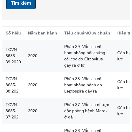
Tìm kiếm
Số hiệu
Năm ban hành
Tiêu chuẩn/Quy chuẩn
Hiện tr
Phần 39: Vắc xin vô
TCVN
hoạt phòng hội chứng
Còn hiệ
8685-
2020
còi cọc do Circovirus
lực
39:2020
gây ra ở lợ
TCVN
Phần 38: Vắc xin vô
Còn hiệ
8685-
2020
hoạt phòng bệnh do
lực
38:202
Leptospira gây ra
TCVN
Phần 37: Vắc xin nhược
Còn hiệ
8685-
2020
độc phòng bệnh Marek
lực
37:202
ở gà
Phần 36: Vắc xin vô