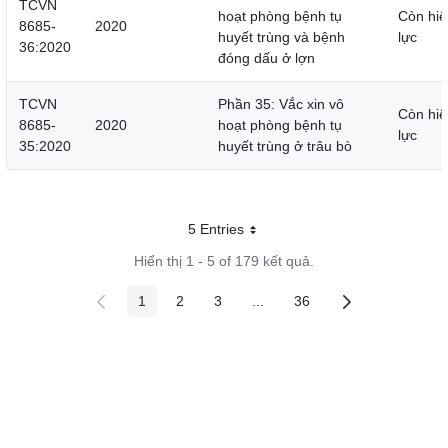
TCVN
hoạt phòng bệnh tụ
Còn hiệ
8685-
2020
huyết trùng và bệnh
lực
36:2020
đóng dấu ở lợn
TCVN
Phần 35: Vắc xin vô
Còn hiệ
8685-
2020
hoạt phòng bệnh tụ
lực
35:2020
huyết trùng ở trâu bò
5 Entries
Mỗi trang
Hiển thị 1 - 5 of 179 kết quả.
1
2
3
...
36
Các trang trên cổng
Các trang trên cổng
Các trang trên cổng
Các trang trung gian
Các trang trên cổng