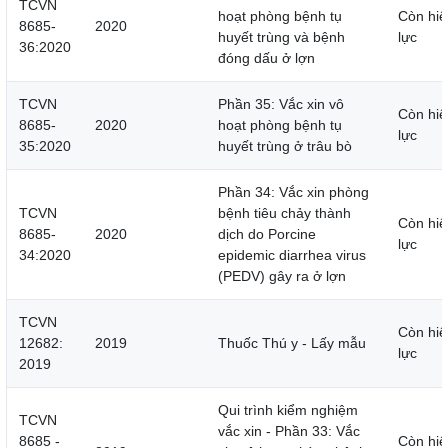
TCVN
hoạt phòng bệnh tụ
Còn hiệ
8685-
2020
huyết trùng và bệnh
lực
36:2020
đóng dấu ở lợn
TCVN
Phần 35: Vắc xin vô
Còn hiệ
8685-
2020
hoạt phòng bệnh tụ
lực
35:2020
huyết trùng ở trâu bò
Phần 34: Vắc xin phòng
TCVN
bệnh tiêu chảy thành
Còn hiệ
8685-
2020
dịch do Porcine
lực
34:2020
epidemic diarrhea virus
(PEDV) gây ra ở lợn
TCVN
Còn hiệ
12682:
2019
Thuốc Thú y - Lấy mẫu
lực
2019
Qui trình kiểm nghiệm
TCVN
vắc xin - Phần 33: Vắc
8685 -
Còn hiệ