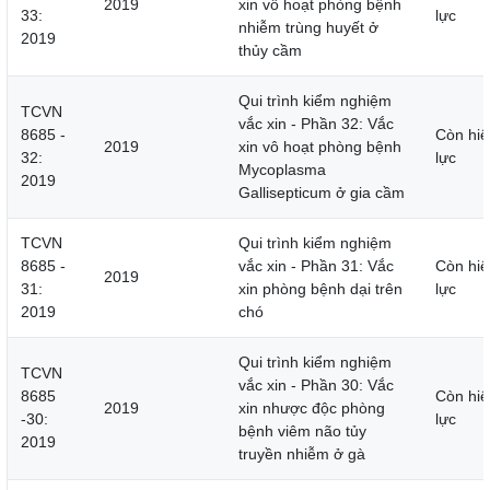
2019
xin vô hoạt phòng bệnh
33:
lực
nhiễm trùng huyết ở
2019
thủy cầm
Qui trình kiểm nghiệm
TCVN
vắc xin - Phần 32: Vắc
8685 -
Còn hiệ
2019
xin vô hoạt phòng bệnh
32:
lực
Mycoplasma
2019
Gallisepticum ở gia cầm
TCVN
Qui trình kiểm nghiệm
8685 -
vắc xin - Phần 31: Vắc
Còn hiệ
2019
31:
xin phòng bệnh dại trên
lực
2019
chó
Qui trình kiểm nghiệm
TCVN
vắc xin - Phần 30: Vắc
8685
Còn hiệ
2019
xin nhược độc phòng
-30:
lực
bệnh viêm não tủy
2019
truyền nhiễm ở gà