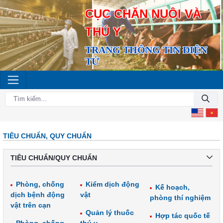
CỤC CHĂN NUÔI VÀ
THÚ Y
TRANG THÔNG TIN ĐIỆN
TỬ
TIÊU CHUẨN, QUY CHUẨN
TIÊU CHUẨN/QUY CHUẨN
Phòng, chống
Kiểm dịch động
Kế hoạch,
dịch bệnh động
vật
phòng thí nghiệm
vật trên cạn
Quản lý thuốc
Hợp tác quốc tế