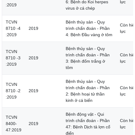
6: Bệnh do Koi herpes
lực
:2019
virus ở cá chép
TCVN
Bệnh thủy sản - Quy
Còn hiệ
8710 -4
2019
trình chẩn đoán - Phần
lực
:2019
4: Bệnh Đầu vàng ở tôm
Bệnh thủy sản - Quy
TCVN
trình chẩn đoán - Phần
Còn hiệ
8710 -3
2019
3: Bệnh đốm trắng ở
lực
:2019
tôm
Bệnh thủy sản - Quy
TCVN
trình chẩn đoán - Phần
Còn hiệ
8710 -2
2019
2: Bệnh hoại tử thần
lực
:2019
kinh ở cá biển
Bệnh động vật - Qui
TCVN
trình chẩn đoán - Phần
Còn hiệ
8400-
2019
47: Bệnh Dịch tả lợn cổ
lực
47:2019
điển