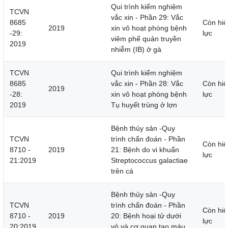
Qui trình kiểm nghiệm
TCVN
vắc xin - Phần 29: Vắc
8685
Còn hiệ
2019
xin vô hoạt phòng bệnh
-29:
lực
viêm phế quản truyền
2019
nhiễm (IB) ở gà
TCVN
Qui trình kiểm nghiệm
8685
vắc xin - Phần 28: Vắc
Còn hiệ
2019
-28:
xin vô hoạt phòng bệnh
lực
2019
Tụ huyết trùng ở lợn
Bệnh thủy sản -Quy
TCVN
trình chẩn đoán - Phần
Còn hiệ
8710 -
2019
21: Bệnh do vi khuẩn
lực
21:2019
Streptococcus galactiae
trên cá
Bệnh thủy sản -Quy
TCVN
trình chẩn đoán - Phần
Còn hiệ
8710 -
2019
20: Bệnh hoại tử dưới
lực
20:2019
vỏ và cơ quan tạo máu