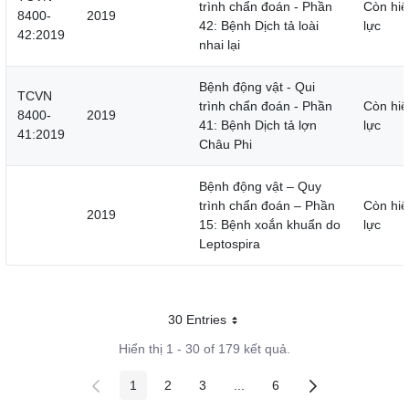
trình chẩn đoán - Phần
Còn hiệ
8400-
2019
42: Bệnh Dịch tả loài
lực
42:2019
nhai lại
Bệnh động vật - Qui
TCVN
trình chẩn đoán - Phần
Còn hiệ
8400-
2019
41: Bệnh Dịch tả lợn
lực
41:2019
Châu Phi
Bệnh động vật – Quy
trình chẩn đoán – Phần
Còn hiệ
2019
15: Bệnh xoắn khuẩn do
lực
Leptospira
30 Entries
Mỗi trang
Hiển thị 1 - 30 of 179 kết quả.
1
2
3
...
6
Các trang trên cổng
Các trang trên cổng
Các trang trên cổng
Các trang trung gian
Các trang trên cổng