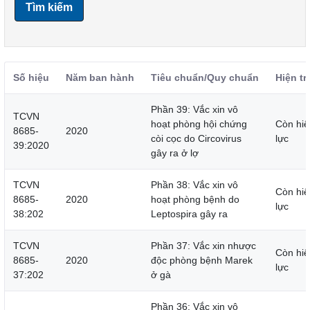
Tìm kiếm
Số hiệu
Năm ban hành
Tiêu chuẩn/Quy chuẩn
Hiện tr
Phần 39: Vắc xin vô
TCVN
hoạt phòng hội chứng
Còn hiệ
8685-
2020
còi cọc do Circovirus
lực
39:2020
gây ra ở lợ
TCVN
Phần 38: Vắc xin vô
Còn hiệ
8685-
2020
hoạt phòng bệnh do
lực
38:202
Leptospira gây ra
TCVN
Phần 37: Vắc xin nhược
Còn hiệ
8685-
2020
độc phòng bệnh Marek
lực
37:202
ở gà
Phần 36: Vắc xin vô