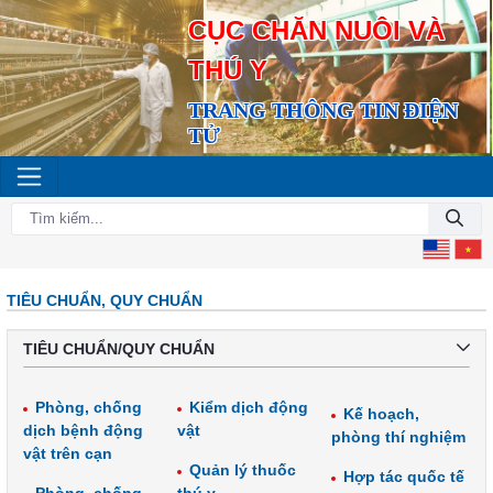
CỤC CHĂN NUÔI VÀ
THÚ Y
TRANG THÔNG TIN ĐIỆN
TỬ
TIÊU CHUẨN, QUY CHUẨN
TIÊU CHUẨN/QUY CHUẨN
Phòng, chống
Kiểm dịch động
Kế hoạch,
dịch bệnh động
vật
phòng thí nghiệm
vật trên cạn
Quản lý thuốc
Hợp tác quốc tế