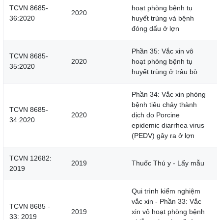
TCVN 8685-
hoạt phòng bệnh tụ
2020
36:2020
huyết trùng và bệnh
đóng dấu ở lợn
Phần 35: Vắc xin vô
TCVN 8685-
2020
hoạt phòng bệnh tụ
35:2020
huyết trùng ở trâu bò
Phần 34: Vắc xin phòng
bệnh tiêu chảy thành
TCVN 8685-
2020
dịch do Porcine
34:2020
epidemic diarrhea virus
(PEDV) gây ra ở lợn
TCVN 12682:
2019
Thuốc Thú y - Lấy mẫu
2019
Qui trình kiểm nghiệm
vắc xin - Phần 33: Vắc
TCVN 8685 -
2019
xin vô hoạt phòng bệnh
33: 2019