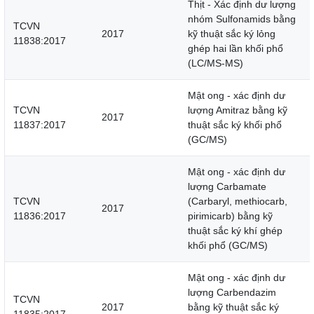
Thịt - Xác định dư lượng
nhóm Sulfonamids bằng
TCVN
2017
kỹ thuật sắc ký lỏng
11838:2017
ghép hai lần khối phổ
(LC/MS-MS)
Mật ong - xác định dư
TCVN
lượng Amitraz bằng kỹ
2017
11837:2017
thuật sắc ký khối phổ
(GC/MS)
Mật ong - xác định dư
lượng Carbamate
TCVN
(Carbaryl, methiocarb,
2017
11836:2017
pirimicarb) bằng kỹ
thuật sắc ký khí ghép
khối phổ (GC/MS)
Mật ong - xác định dư
lượng Carbendazim
TCVN
2017
bằng kỹ thuật sắc ký