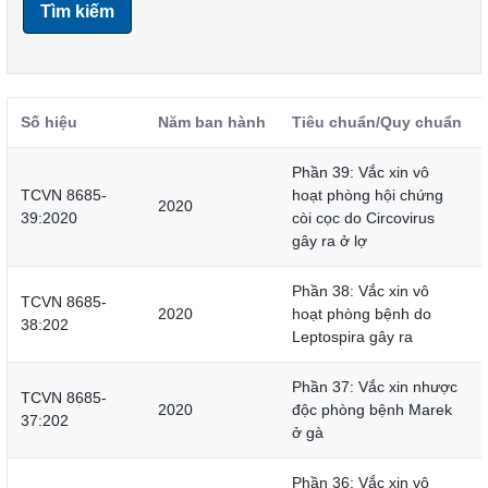
Tìm kiếm
Số hiệu
Năm ban hành
Tiêu chuẩn/Quy chuẩn
Phần 39: Vắc xin vô
TCVN 8685-
hoạt phòng hội chứng
2020
39:2020
còi cọc do Circovirus
gây ra ở lợ
Phần 38: Vắc xin vô
TCVN 8685-
2020
hoạt phòng bệnh do
38:202
Leptospira gây ra
Phần 37: Vắc xin nhược
TCVN 8685-
2020
độc phòng bệnh Marek
37:202
ở gà
Phần 36: Vắc xin vô