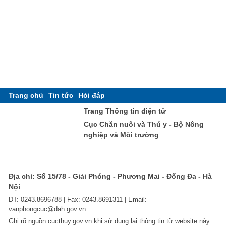
Trang chủ
Tin tức
Hỏi đáp
Trang Thông tin điện tử
Cục Chăn nuôi và Thú y - Bộ Nông
nghiệp và Môi trường
Địa chỉ: Số 15/78 - Giải Phóng - Phương Mai - Đống Đa - Hà
Nội
ĐT: 0243.8696788 | Fax: 0243.8691311 | Email:
vanphongcuc@dah.gov.vn
Ghi rõ nguồn cucthuy.gov.vn khi sử dụng lại thông tin từ website này