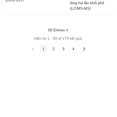
11835:2017
lỏng hai lần khối phổ
(LC/MS-MS)
50 Entries
Mỗi trang
Hiển thị 1 - 50 of 179 kết quả.
1
2
3
4
Các trang trên cổng
Các trang trên cổng
Các trang trên cổng
Các trang trên cổng