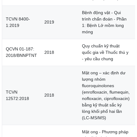
Bệnh động vật - Qui
TCVN 8400-
trình chẩn đoán - Phần
2019
1:2019
1: Bệnh Lở mồm long
móng
Quy chuẩn kỹ thuật
QCVN 01-187:
2018
quốc gia về Thuốc thú y
2018/BNNPTNT
- yêu cầu chung
Mật ong – xác định dư
lượng nhóm
fluoroquinolones
TCVN
(enrofloxacin, flumequin,
2018
12572:2018
nofloxacin, ciprofloxacin)
bằng kỹ thuật sắc ký
lỏng khối phổ hai lần
(LC-MS/MS)
Mật ong - Phương pháp