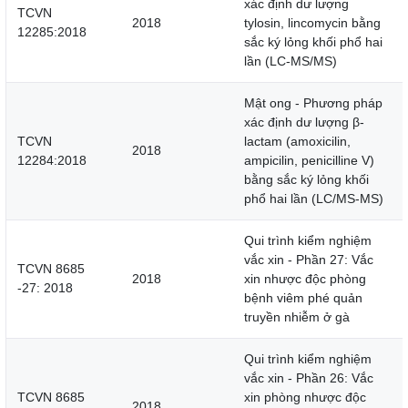
xác định dư lượng
TCVN
2018
tylosin, lincomycin bằng
12285:2018
sắc ký lỏng khối phổ hai
lần (LC-MS/MS)
Mật ong - Phương pháp
xác định dư lượng β-
TCVN
lactam (amoxicilin,
2018
12284:2018
ampicilin, penicilline V)
bằng sắc ký lỏng khối
phổ hai lần (LC/MS-MS)
Qui trình kiểm nghiệm
vắc xin - Phần 27: Vắc
TCVN 8685
2018
xin nhược độc phòng
-27: 2018
bệnh viêm phé quản
truyền nhiễm ở gà
Qui trình kiểm nghiệm
vắc xin - Phần 26: Vắc
TCVN 8685
xin phòng nhược độc
2018