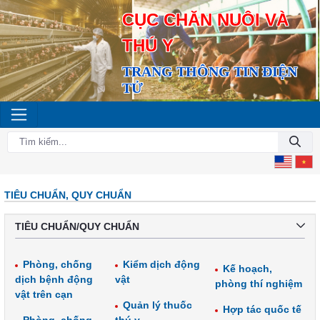
CỤC CHĂN NUÔI VÀ
THÚ Y
TRANG THÔNG TIN ĐIỆN
TỬ
TIÊU CHUẨN, QUY CHUẨN
TIÊU CHUẨN/QUY CHUẨN
Phòng, chống
Kiểm dịch động
Kế hoạch,
dịch bệnh động
vật
phòng thí nghiệm
vật trên cạn
Quản lý thuốc
Hợp tác quốc tế