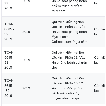
2019
xin vô hoạt phòng bệnh
33:
lực
nhiễm trùng huyết ở
2019
thủy cầm
Qui trình kiểm nghiệm
TCVN
vắc xin - Phần 32: Vắc
8685 -
Còn hiệ
2019
xin vô hoạt phòng bệnh
32:
lực
Mycoplasma
2019
Gallisepticum ở gia cầm
TCVN
Qui trình kiểm nghiệm
8685 -
vắc xin - Phần 31: Vắc
Còn hiệ
2019
31:
xin phòng bệnh dại trên
lực
2019
chó
Qui trình kiểm nghiệm
TCVN
vắc xin - Phần 30: Vắc
8685
Còn hiệ
2019
xin nhược độc phòng
-30:
lực
bệnh viêm não tủy
2019
truyền nhiễm ở gà