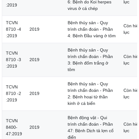
6: Bệnh do Koi herpes
lực
:2019
virus ở cá chép
TCVN
Bệnh thủy sản - Quy
Còn hiệ
8710 -4
2019
trình chẩn đoán - Phần
lực
:2019
4: Bệnh Đầu vàng ở tôm
Bệnh thủy sản - Quy
TCVN
trình chẩn đoán - Phần
Còn hiệ
8710 -3
2019
3: Bệnh đốm trắng ở
lực
:2019
tôm
Bệnh thủy sản - Quy
TCVN
trình chẩn đoán - Phần
Còn hiệ
8710 -2
2019
2: Bệnh hoại tử thần
lực
:2019
kinh ở cá biển
Bệnh động vật - Qui
TCVN
trình chẩn đoán - Phần
Còn hiệ
8400-
2019
47: Bệnh Dịch tả lợn cổ
lực
47:2019
điển