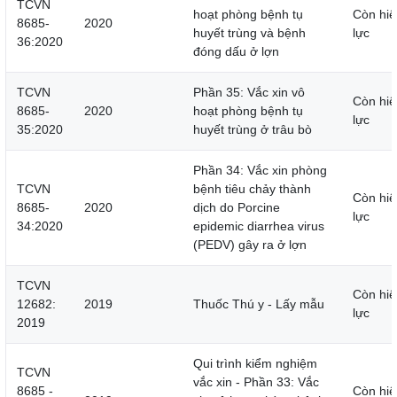
TCVN
hoạt phòng bệnh tụ
Còn hiệ
8685-
2020
huyết trùng và bệnh
lực
36:2020
đóng dấu ở lợn
TCVN
Phần 35: Vắc xin vô
Còn hiệ
8685-
2020
hoạt phòng bệnh tụ
lực
35:2020
huyết trùng ở trâu bò
Phần 34: Vắc xin phòng
TCVN
bệnh tiêu chảy thành
Còn hiệ
8685-
2020
dịch do Porcine
lực
34:2020
epidemic diarrhea virus
(PEDV) gây ra ở lợn
TCVN
Còn hiệ
12682:
2019
Thuốc Thú y - Lấy mẫu
lực
2019
Qui trình kiểm nghiệm
TCVN
vắc xin - Phần 33: Vắc
8685 -
Còn hiệ