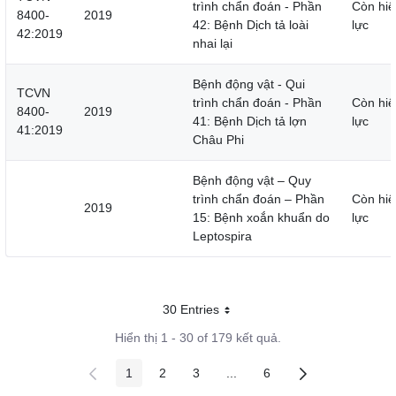
trình chẩn đoán - Phần
Còn hiệ
8400-
2019
42: Bệnh Dịch tả loài
lực
42:2019
nhai lại
Bệnh động vật - Qui
TCVN
trình chẩn đoán - Phần
Còn hiệ
8400-
2019
41: Bệnh Dịch tả lợn
lực
41:2019
Châu Phi
Bệnh động vật – Quy
trình chẩn đoán – Phần
Còn hiệ
2019
15: Bệnh xoắn khuẩn do
lực
Leptospira
30 Entries
Mỗi trang
Hiển thị 1 - 30 of 179 kết quả.
1
2
3
...
6
Các trang trên cổng
Các trang trên cổng
Các trang trên cổng
Các trang trung gian
Các trang trên cổng