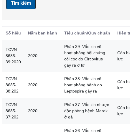
Tìm kiếm
Số hiệu
Năm ban hành
Tiêu chuẩn/Quy chuẩn
Hiện tr
Phần 39: Vắc xin vô
TCVN
hoạt phòng hội chứng
Còn hiệ
8685-
2020
còi cọc do Circovirus
lực
39:2020
gây ra ở lợ
TCVN
Phần 38: Vắc xin vô
Còn hiệ
8685-
2020
hoạt phòng bệnh do
lực
38:202
Leptospira gây ra
TCVN
Phần 37: Vắc xin nhược
Còn hiệ
8685-
2020
độc phòng bệnh Marek
lực
37:202
ở gà
Phần 36: Vắc xin vô