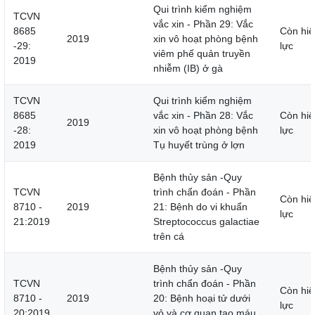
Qui trình kiểm nghiệm
TCVN
vắc xin - Phần 29: Vắc
8685
Còn hiệ
2019
xin vô hoạt phòng bệnh
-29:
lực
viêm phế quản truyền
2019
nhiễm (IB) ở gà
TCVN
Qui trình kiểm nghiệm
8685
vắc xin - Phần 28: Vắc
Còn hiệ
2019
-28:
xin vô hoạt phòng bệnh
lực
2019
Tụ huyết trùng ở lợn
Bệnh thủy sản -Quy
TCVN
trình chẩn đoán - Phần
Còn hiệ
8710 -
2019
21: Bệnh do vi khuẩn
lực
21:2019
Streptococcus galactiae
trên cá
Bệnh thủy sản -Quy
TCVN
trình chẩn đoán - Phần
Còn hiệ
8710 -
2019
20: Bệnh hoại tử dưới
lực
20:2019
vỏ và cơ quan tạo máu