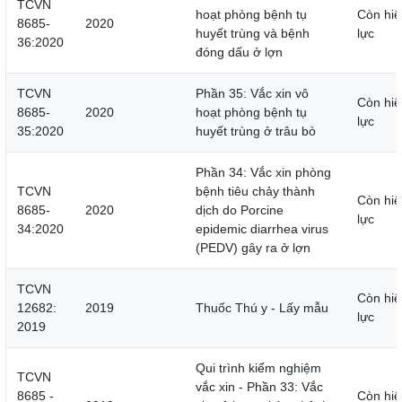
TCVN
hoạt phòng bệnh tụ
Còn hiệ
8685-
2020
huyết trùng và bệnh
lực
36:2020
đóng dấu ở lợn
TCVN
Phần 35: Vắc xin vô
Còn hiệ
8685-
2020
hoạt phòng bệnh tụ
lực
35:2020
huyết trùng ở trâu bò
Phần 34: Vắc xin phòng
TCVN
bệnh tiêu chảy thành
Còn hiệ
8685-
2020
dịch do Porcine
lực
34:2020
epidemic diarrhea virus
(PEDV) gây ra ở lợn
TCVN
Còn hiệ
12682:
2019
Thuốc Thú y - Lấy mẫu
lực
2019
Qui trình kiểm nghiệm
TCVN
vắc xin - Phần 33: Vắc
8685 -
Còn hiệ