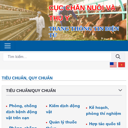
CỤC CHĂN NUÔI VÀ
THÚ Y
TRANG THÔNG TIN ĐIỆN
TỬ
TIÊU CHUẨN, QUY CHUẨN
TIÊU CHUẨN/QUY CHUẨN
Phòng, chống
Kiểm dịch động
Kế hoạch,
dịch bệnh động
vật
phòng thí nghiệm
vật trên cạn
Quản lý thuốc
Hợp tác quốc tế