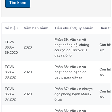
Tìm kiếm
Số hiệu
Năm ban hành
Tiêu chuẩn/Quy chuẩn
Hiện tr
Phần 39: Vắc xin vô
TCVN
hoạt phòng hội chứng
Còn hiệ
8685-
2020
còi cọc do Circovirus
lực
39:2020
gây ra ở lợ
TCVN
Phần 38: Vắc xin vô
Còn hiệ
8685-
2020
hoạt phòng bệnh do
lực
38:202
Leptospira gây ra
TCVN
Phần 37: Vắc xin nhược
Còn hiệ
8685-
2020
độc phòng bệnh Marek
lực
37:202
ở gà
Phần 36: Vắc xin vô