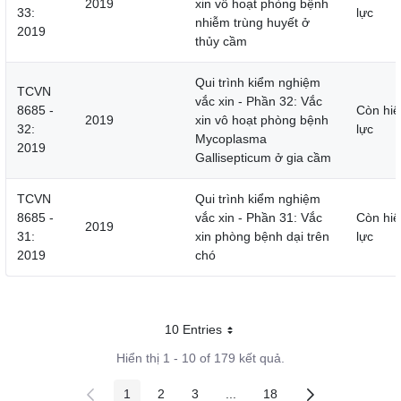
2019
xin vô hoạt phòng bệnh
33:
lực
nhiễm trùng huyết ở
2019
thủy cầm
Qui trình kiểm nghiệm
TCVN
vắc xin - Phần 32: Vắc
8685 -
Còn hiệ
2019
xin vô hoạt phòng bệnh
32:
lực
Mycoplasma
2019
Gallisepticum ở gia cầm
TCVN
Qui trình kiểm nghiệm
8685 -
vắc xin - Phần 31: Vắc
Còn hiệ
2019
31:
xin phòng bệnh dại trên
lực
2019
chó
10 Entries
Mỗi trang
Hiển thị 1 - 10 of 179 kết quả.
1
2
3
...
18
Các trang trên cổng
Các trang trên cổng
Các trang trên cổng
Các trang trung gian
Các trang trên cổng