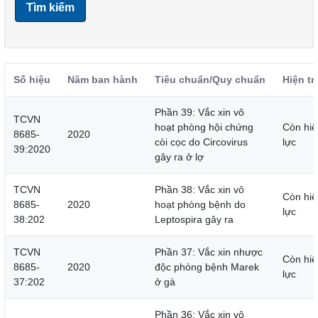
Tìm kiếm
Số hiệu
Năm ban hành
Tiêu chuẩn/Quy chuẩn
Hiện tr
Phần 39: Vắc xin vô
TCVN
hoạt phòng hội chứng
Còn hiệ
8685-
2020
còi cọc do Circovirus
lực
39:2020
gây ra ở lợ
TCVN
Phần 38: Vắc xin vô
Còn hiệ
8685-
2020
hoạt phòng bệnh do
lực
38:202
Leptospira gây ra
TCVN
Phần 37: Vắc xin nhược
Còn hiệ
8685-
2020
độc phòng bệnh Marek
lực
37:202
ở gà
Phần 36: Vắc xin vô