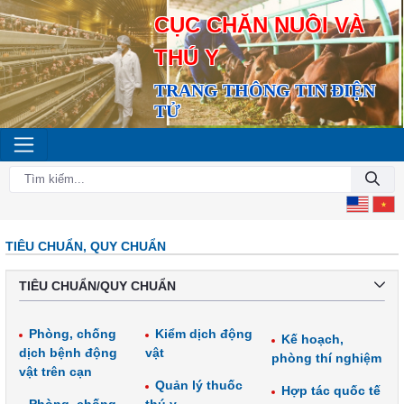
CỤC CHĂN NUÔI VÀ
THÚ Y
TRANG THÔNG TIN ĐIỆN
TỬ
TIÊU CHUẨN, QUY CHUẨN
TIÊU CHUẨN/QUY CHUẨN
Phòng, chống
Kiểm dịch động
Kế hoạch,
dịch bệnh động
vật
phòng thí nghiệm
vật trên cạn
Quản lý thuốc
Hợp tác quốc tế