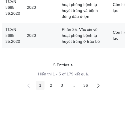
TCVN
hoạt phòng bệnh tụ
Còn hiệ
8685-
2020
huyết trùng và bệnh
lực
36:2020
đóng dấu ở lợn
TCVN
Phần 35: Vắc xin vô
Còn hiệ
8685-
2020
hoạt phòng bệnh tụ
lực
35:2020
huyết trùng ở trâu bò
5 Entries
Mỗi trang
Hiển thị 1 - 5 of 179 kết quả.
1
2
3
...
36
Các trang trên cổng
Các trang trên cổng
Các trang trên cổng
Các trang trung gian
Các trang trên cổng