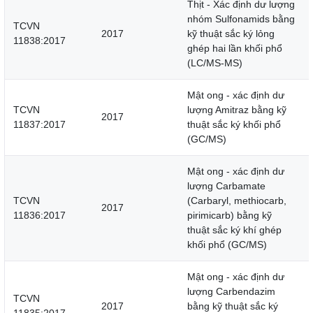
Thịt - Xác định dư lượng
nhóm Sulfonamids bằng
TCVN
2017
kỹ thuật sắc ký lỏng
11838:2017
ghép hai lần khối phổ
(LC/MS-MS)
Mật ong - xác định dư
TCVN
lượng Amitraz bằng kỹ
2017
11837:2017
thuật sắc ký khối phổ
(GC/MS)
Mật ong - xác định dư
lượng Carbamate
TCVN
(Carbaryl, methiocarb,
2017
11836:2017
pirimicarb) bằng kỹ
thuật sắc ký khí ghép
khối phổ (GC/MS)
Mật ong - xác định dư
lượng Carbendazim
TCVN
2017
bằng kỹ thuật sắc ký