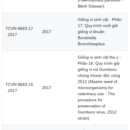
(Haemophilus parasuis -
Bệnh Glasser)
Giống vi sinh vật - Phần
17: Quy trình nuôi giữ
TCVN 8683-17
2017
giống vi khuẩn
: 2017
Bordetella
Bronchiseptica
Giống vi sinh vật thú y -
Phần 16: Quy trình giữ
giống vi rút Gumboro
chủng nhược độc củng
2512 (Mastre seed of
TCVN 8683-16
2017
microorganisms for
: 2017
veterinary use - The
procedure for
preservation of
Gumboro virus, 2512
strain)