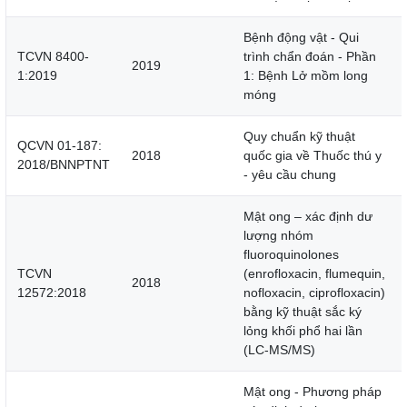
Bệnh động vật - Qui
TCVN 8400-
trình chẩn đoán - Phần
2019
1:2019
1: Bệnh Lở mồm long
móng
Quy chuẩn kỹ thuật
QCVN 01-187:
2018
quốc gia về Thuốc thú y
2018/BNNPTNT
- yêu cầu chung
Mật ong – xác định dư
lượng nhóm
fluoroquinolones
TCVN
(enrofloxacin, flumequin,
2018
12572:2018
nofloxacin, ciprofloxacin)
bằng kỹ thuật sắc ký
lỏng khối phổ hai lần
(LC-MS/MS)
Mật ong - Phương pháp