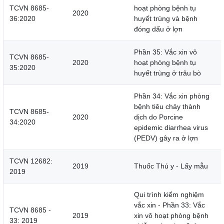
TCVN 8685-
hoạt phòng bệnh tụ
2020
36:2020
huyết trùng và bệnh
đóng dấu ở lợn
Phần 35: Vắc xin vô
TCVN 8685-
2020
hoạt phòng bệnh tụ
35:2020
huyết trùng ở trâu bò
Phần 34: Vắc xin phòng
bệnh tiêu chảy thành
TCVN 8685-
2020
dịch do Porcine
34:2020
epidemic diarrhea virus
(PEDV) gây ra ở lợn
TCVN 12682:
2019
Thuốc Thú y - Lấy mẫu
2019
Qui trình kiểm nghiệm
vắc xin - Phần 33: Vắc
TCVN 8685 -
2019
xin vô hoạt phòng bệnh
33: 2019