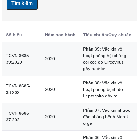
Tìm kiếm
Số hiệu
Năm ban hành
Tiêu chuẩn/Quy chuẩn
Phần 39: Vắc xin vô
TCVN 8685-
hoạt phòng hội chứng
2020
39:2020
còi cọc do Circovirus
gây ra ở lợ
Phần 38: Vắc xin vô
TCVN 8685-
2020
hoạt phòng bệnh do
38:202
Leptospira gây ra
Phần 37: Vắc xin nhược
TCVN 8685-
2020
độc phòng bệnh Marek
37:202
ở gà
Phần 36: Vắc xin vô