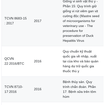
Giống vi sinh vật thú y -
Phần 15: Quy trình giữ
giống vi rút viêm gan vịt
cường độc (Mastre seed
TCVN 8683-15
2017
of microorganisms for
: 2017
veterinary use - The
procedure for
preservation of Duck
Hepatitis Virus
Quy chuẩn kỹ thuật
quốc gia về nhập, xuất
QCVN
2016
tại của kho và bảo quản
22:2016/BTC
hàng dự trữ quốc gia
thuốc thú y
Bệnh thủy sản. Quy
TCVN 8710-
trình chẩn đoán. Phần
2016
17:2016
17: Bệnh sữa trên tôm
hùm