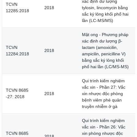
xác định dư lượng
TCVN
2018
tylosin, lincomycin bằng
12285:2018
sắc ký lỏng khối phổ hai
lần (LC-MS/MS)
Mật ong - Phương pháp
xác định dư lượng β-
TCVN
lactam (amoxicilin,
2018
12284:2018
ampicilin, penicilline V)
bằng sắc ký lỏng khối
phổ hai lần (LC/MS-MS)
Qui trình kiểm nghiệm
vắc xin - Phần 27: Vắc
TCVN 8685
2018
xin nhược độc phòng
-27: 2018
bệnh viêm phé quản
truyền nhiễm ở gà
Qui trình kiểm nghiệm
vắc xin - Phần 26: Vắc
TCVN 8685
xin phòng nhược độc
2018