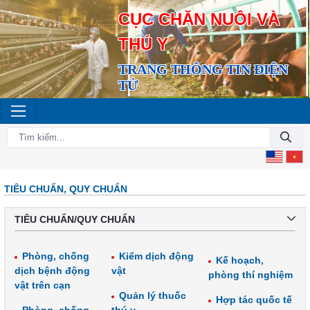
CỤC CHĂN NUÔI VÀ
THÚ Y
TRANG THÔNG TIN ĐIỆN
TỬ
TIÊU CHUẨN, QUY CHUẨN
TIÊU CHUẨN/QUY CHUẨN
Phòng, chống
Kiểm dịch động
Kế hoạch,
dịch bệnh động
vật
phòng thí nghiệm
vật trên cạn
Quản lý thuốc
Hợp tác quốc tế