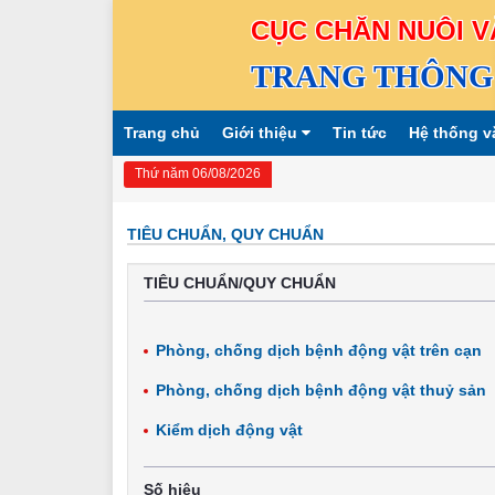
CỤC CHĂN NUÔI V
TRANG THÔNG 
Trang chủ
Giới thiệu
Tin tức
Hệ thống v
Thứ năm 06/08/2026
TIÊU CHUẨN, QUY CHUẨN
TIÊU CHUẨN/QUY CHUẨN
Phòng, chống dịch bệnh động vật trên cạn
Phòng, chống dịch bệnh động vật thuỷ sản
Kiểm dịch động vật
Số hiệu