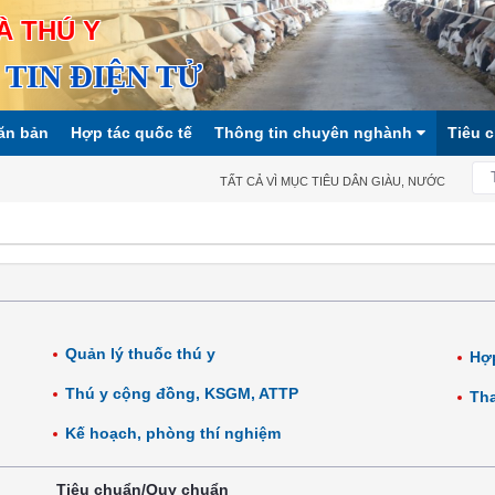
À THÚ Y
TIN ĐIỆN TỬ
ăn bản
Hợp tác quốc tế
Thông tin chuyên nghành
Tiêu 
TẤT CẢ VÌ MỤC TIÊU DÂN GIÀU, NƯỚC MẠNH, XÃ
Quản lý thuốc thú y
Hợp
Thú y cộng đồng, KSGM, ATTP
Tha
Kế hoạch, phòng thí nghiệm
Tiêu chuẩn/Quy chuẩn