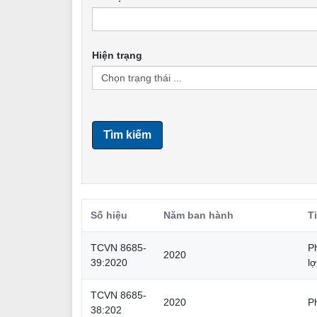
Hiện trạng
Tìm kiếm
Số hiệu
Năm ban hành
T
TCVN 8685-
Ph
2020
39:2020
lợ
TCVN 8685-
2020
P
38:202