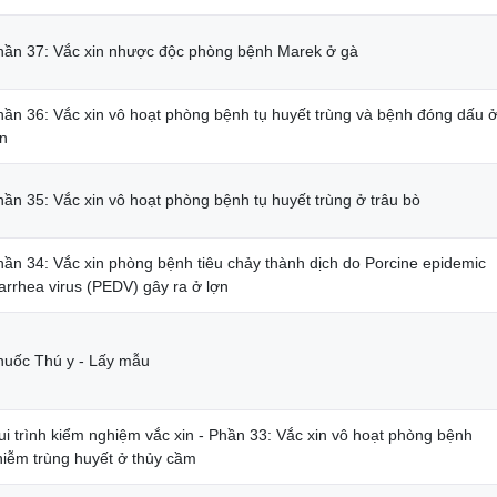
hần 37: Vắc xin nhược độc phòng bệnh Marek ở gà
hần 36: Vắc xin vô hoạt phòng bệnh tụ huyết trùng và bệnh đóng dấu 
ợn
hần 35: Vắc xin vô hoạt phòng bệnh tụ huyết trùng ở trâu bò
hần 34: Vắc xin phòng bệnh tiêu chảy thành dịch do Porcine epidemic
arrhea virus (PEDV) gây ra ở lợn
huốc Thú y - Lấy mẫu
ui trình kiểm nghiệm vắc xin - Phần 33: Vắc xin vô hoạt phòng bệnh
hiễm trùng huyết ở thủy cầm