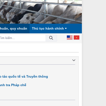
chuẩn, quy chuẩn
Thủ tục hành chính
 HỘI CÔNG BẰNG, DÂN CHỦ, VĂN MINH!
 tác quốc tế và Truyền thông
nh tra Pháp chế