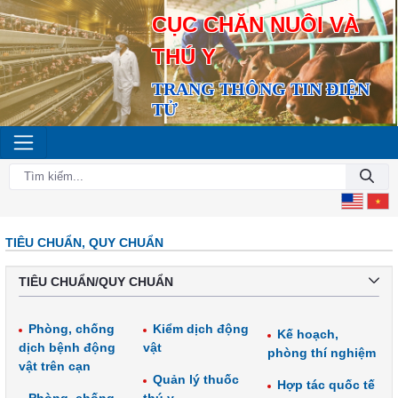
CỤC CHĂN NUÔI VÀ
THÚ Y
TRANG THÔNG TIN ĐIỆN
TỬ
TIÊU CHUẨN, QUY CHUẨN
TIÊU CHUẨN/QUY CHUẨN
Phòng, chống
Kiểm dịch động
Kế hoạch,
dịch bệnh động
vật
phòng thí nghiệm
vật trên cạn
Quản lý thuốc
Hợp tác quốc tế