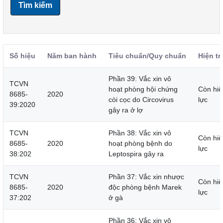
Tìm kiếm
Số hiệu
Năm ban hành
Tiêu chuẩn/Quy chuẩn
Hiện tr
Phần 39: Vắc xin vô
TCVN
hoạt phòng hội chứng
Còn hiệ
8685-
2020
còi cọc do Circovirus
lực
39:2020
gây ra ở lợ
TCVN
Phần 38: Vắc xin vô
Còn hiệ
8685-
2020
hoạt phòng bệnh do
lực
38:202
Leptospira gây ra
TCVN
Phần 37: Vắc xin nhược
Còn hiệ
8685-
2020
độc phòng bệnh Marek
lực
37:202
ở gà
Phần 36: Vắc xin vô