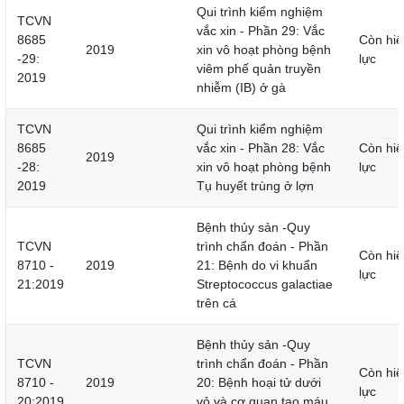
Qui trình kiểm nghiệm
TCVN
vắc xin - Phần 29: Vắc
8685
Còn hiệ
2019
xin vô hoạt phòng bệnh
-29:
lực
viêm phế quản truyền
2019
nhiễm (IB) ở gà
TCVN
Qui trình kiểm nghiệm
8685
vắc xin - Phần 28: Vắc
Còn hiệ
2019
-28:
xin vô hoạt phòng bệnh
lực
2019
Tụ huyết trùng ở lợn
Bệnh thủy sản -Quy
TCVN
trình chẩn đoán - Phần
Còn hiệ
8710 -
2019
21: Bệnh do vi khuẩn
lực
21:2019
Streptococcus galactiae
trên cá
Bệnh thủy sản -Quy
TCVN
trình chẩn đoán - Phần
Còn hiệ
8710 -
2019
20: Bệnh hoại tử dưới
lực
20:2019
vỏ và cơ quan tạo máu