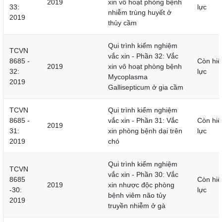
2019
xin vô hoạt phòng bệnh
33:
lực
nhiễm trùng huyết ở
2019
thủy cầm
Qui trình kiểm nghiệm
TCVN
vắc xin - Phần 32: Vắc
8685 -
Còn hiệ
2019
xin vô hoạt phòng bệnh
32:
lực
Mycoplasma
2019
Gallisepticum ở gia cầm
TCVN
Qui trình kiểm nghiệm
8685 -
vắc xin - Phần 31: Vắc
Còn hiệ
2019
31:
xin phòng bệnh dại trên
lực
2019
chó
Qui trình kiểm nghiệm
TCVN
vắc xin - Phần 30: Vắc
8685
Còn hiệ
2019
xin nhược độc phòng
-30:
lực
bệnh viêm não tủy
2019
truyền nhiễm ở gà