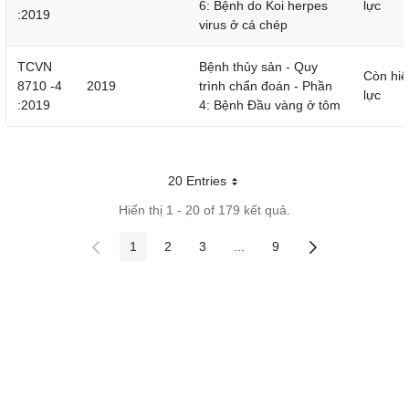
6: Bệnh do Koi herpes
lực
:2019
virus ở cá chép
TCVN
Bệnh thủy sản - Quy
Còn hiệ
8710 -4
2019
trình chẩn đoán - Phần
lực
:2019
4: Bệnh Đầu vàng ở tôm
20 Entries
Mỗi trang
Hiển thị 1 - 20 of 179 kết quả.
1
2
3
...
9
Các trang trên cổng
Các trang trên cổng
Các trang trên cổng
Các trang trung gian
Các trang trên cổng