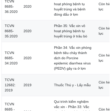
TCVN
hoạt phòng bệnh tụ
Còn hiệ
8685-
2020
huyết trùng và bệnh
lực
36:2020
đóng dấu ở lợn
TCVN
Phần 35: Vắc xin vô
Còn hiệ
8685-
2020
hoạt phòng bệnh tụ
lực
35:2020
huyết trùng ở trâu bò
Phần 34: Vắc xin phòng
TCVN
bệnh tiêu chảy thành
Còn hiệ
8685-
2020
dịch do Porcine
lực
34:2020
epidemic diarrhea virus
(PEDV) gây ra ở lợn
TCVN
Còn hiệ
12682:
2019
Thuốc Thú y - Lấy mẫu
lực
2019
Qui trình kiểm nghiệm
TCVN
vắc xin - Phần 33: Vắc
8685 -
Còn hiệ