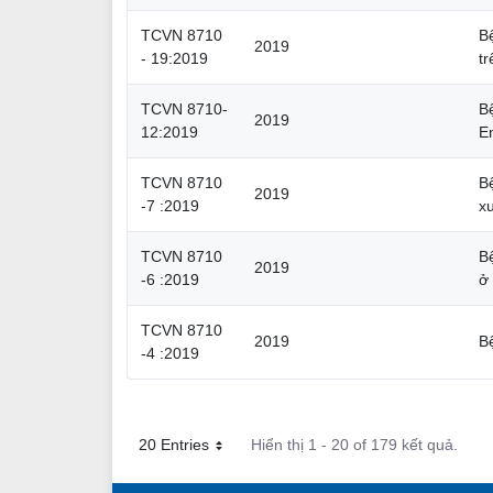
TCVN 8710
B
2019
- 19:2019
t
TCVN 8710-
B
2019
12:2019
E
TCVN 8710
B
2019
-7 :2019
x
TCVN 8710
B
2019
-6 :2019
ở
TCVN 8710
2019
B
-4 :2019
20 Entries
Hiển thị 1 - 20 of 179 kết quả.
Mỗi trang