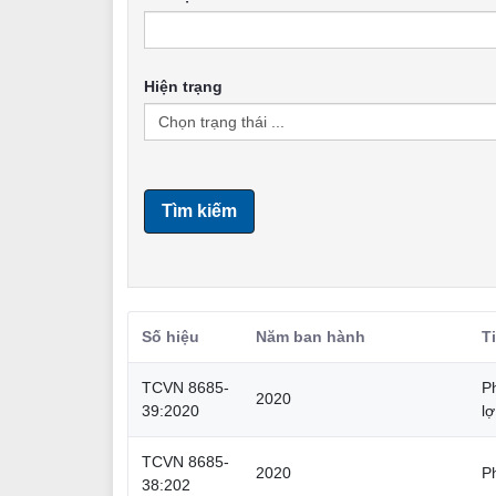
Hiện trạng
Tìm kiếm
Số hiệu
Năm ban hành
T
TCVN 8685-
Ph
2020
39:2020
lợ
TCVN 8685-
2020
P
38:202