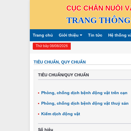
CỤC CHĂN NUÔI V
TRANG THÔNG 
Trang chủ
Giới thiệu
Tin tức
Hệ thống v
Thứ bảy 08/08/2026
TIÊU CHUẨN, QUY CHUẨN
TIÊU CHUẨN/QUY CHUẨN
Phòng, chống dịch bệnh động vật trên cạn
Phòng, chống dịch bệnh động vật thuỷ sản
Kiểm dịch động vật
Số hiệu