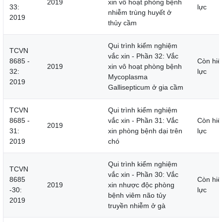
2019
xin vô hoạt phòng bệnh
33:
lực
nhiễm trùng huyết ở
2019
thủy cầm
Qui trình kiểm nghiệm
TCVN
vắc xin - Phần 32: Vắc
8685 -
Còn hiệ
2019
xin vô hoạt phòng bệnh
32:
lực
Mycoplasma
2019
Gallisepticum ở gia cầm
TCVN
Qui trình kiểm nghiệm
8685 -
vắc xin - Phần 31: Vắc
Còn hiệ
2019
31:
xin phòng bệnh dại trên
lực
2019
chó
Qui trình kiểm nghiệm
TCVN
vắc xin - Phần 30: Vắc
8685
Còn hiệ
2019
xin nhược độc phòng
-30:
lực
bệnh viêm não tủy
2019
truyền nhiễm ở gà