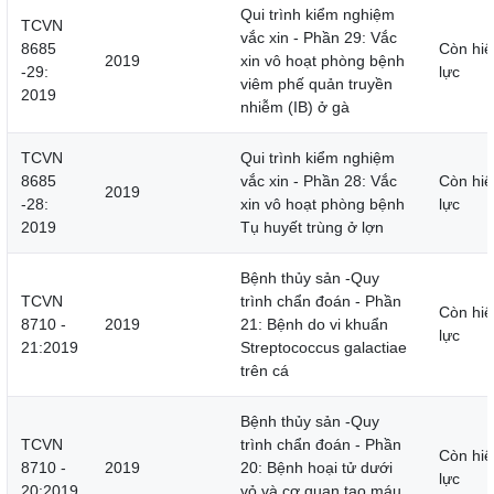
Qui trình kiểm nghiệm
TCVN
vắc xin - Phần 29: Vắc
8685
Còn hiệ
2019
xin vô hoạt phòng bệnh
-29:
lực
viêm phế quản truyền
2019
nhiễm (IB) ở gà
TCVN
Qui trình kiểm nghiệm
8685
vắc xin - Phần 28: Vắc
Còn hiệ
2019
-28:
xin vô hoạt phòng bệnh
lực
2019
Tụ huyết trùng ở lợn
Bệnh thủy sản -Quy
TCVN
trình chẩn đoán - Phần
Còn hiệ
8710 -
2019
21: Bệnh do vi khuẩn
lực
21:2019
Streptococcus galactiae
trên cá
Bệnh thủy sản -Quy
TCVN
trình chẩn đoán - Phần
Còn hiệ
8710 -
2019
20: Bệnh hoại tử dưới
lực
20:2019
vỏ và cơ quan tạo máu