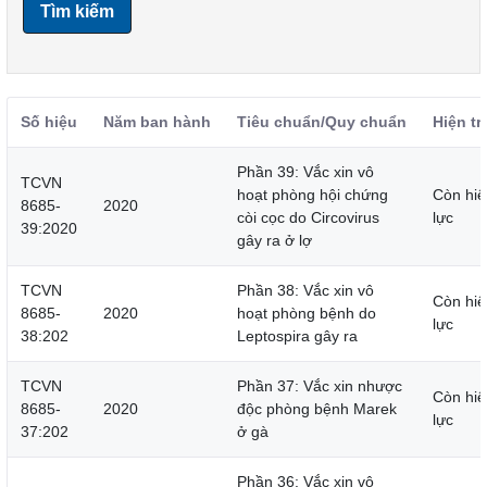
Tìm kiếm
Số hiệu
Năm ban hành
Tiêu chuẩn/Quy chuẩn
Hiện tr
Phần 39: Vắc xin vô
TCVN
hoạt phòng hội chứng
Còn hiệ
8685-
2020
còi cọc do Circovirus
lực
39:2020
gây ra ở lợ
TCVN
Phần 38: Vắc xin vô
Còn hiệ
8685-
2020
hoạt phòng bệnh do
lực
38:202
Leptospira gây ra
TCVN
Phần 37: Vắc xin nhược
Còn hiệ
8685-
2020
độc phòng bệnh Marek
lực
37:202
ở gà
Phần 36: Vắc xin vô