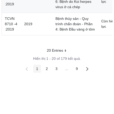
6: Bệnh do Koi herpes
lực
:2019
virus ở cá chép
TCVN
Bệnh thủy sản - Quy
Còn hiệ
8710 -4
2019
trình chẩn đoán - Phần
lực
:2019
4: Bệnh Đầu vàng ở tôm
20 Entries
Mỗi trang
Hiển thị 1 - 20 of 179 kết quả.
1
2
3
...
9
Các trang trên cổng
Các trang trên cổng
Các trang trên cổng
Các trang trung gian
Các trang trên cổng