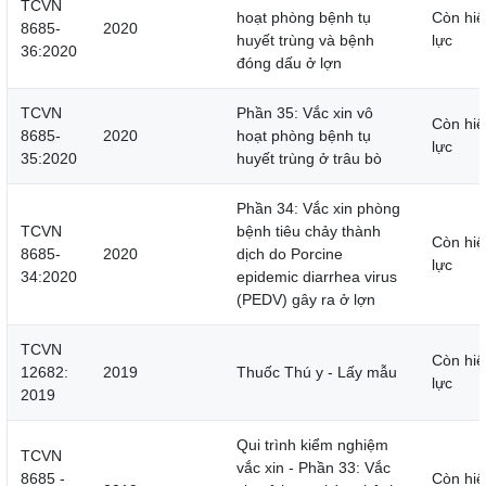
TCVN
hoạt phòng bệnh tụ
Còn hiệ
8685-
2020
huyết trùng và bệnh
lực
36:2020
đóng dấu ở lợn
TCVN
Phần 35: Vắc xin vô
Còn hiệ
8685-
2020
hoạt phòng bệnh tụ
lực
35:2020
huyết trùng ở trâu bò
Phần 34: Vắc xin phòng
TCVN
bệnh tiêu chảy thành
Còn hiệ
8685-
2020
dịch do Porcine
lực
34:2020
epidemic diarrhea virus
(PEDV) gây ra ở lợn
TCVN
Còn hiệ
12682:
2019
Thuốc Thú y - Lấy mẫu
lực
2019
Qui trình kiểm nghiệm
TCVN
vắc xin - Phần 33: Vắc
8685 -
Còn hiệ