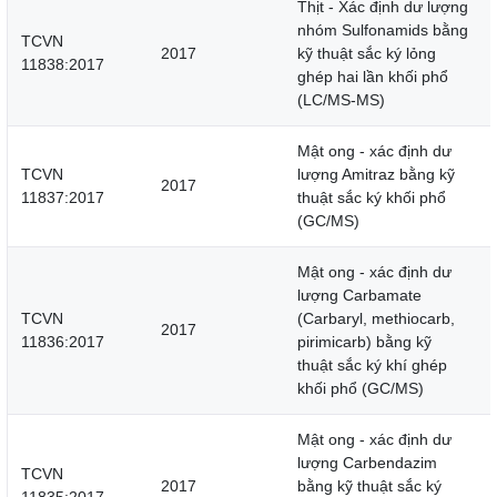
Thịt - Xác định dư lượng
nhóm Sulfonamids bằng
TCVN
2017
kỹ thuật sắc ký lỏng
11838:2017
ghép hai lần khối phổ
(LC/MS-MS)
Mật ong - xác định dư
TCVN
lượng Amitraz bằng kỹ
2017
11837:2017
thuật sắc ký khối phổ
(GC/MS)
Mật ong - xác định dư
lượng Carbamate
TCVN
(Carbaryl, methiocarb,
2017
11836:2017
pirimicarb) bằng kỹ
thuật sắc ký khí ghép
khối phổ (GC/MS)
Mật ong - xác định dư
lượng Carbendazim
TCVN
2017
bằng kỹ thuật sắc ký