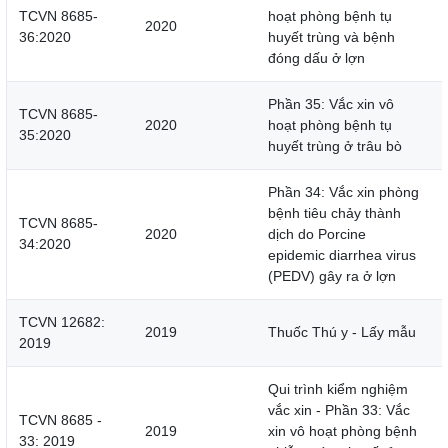
TCVN 8685-
hoạt phòng bệnh tụ
2020
36:2020
huyết trùng và bệnh
đóng dấu ở lợn
Phần 35: Vắc xin vô
TCVN 8685-
2020
hoạt phòng bệnh tụ
35:2020
huyết trùng ở trâu bò
Phần 34: Vắc xin phòng
bệnh tiêu chảy thành
TCVN 8685-
2020
dịch do Porcine
34:2020
epidemic diarrhea virus
(PEDV) gây ra ở lợn
TCVN 12682:
2019
Thuốc Thú y - Lấy mẫu
2019
Qui trình kiểm nghiệm
vắc xin - Phần 33: Vắc
TCVN 8685 -
2019
xin vô hoạt phòng bệnh
33: 2019