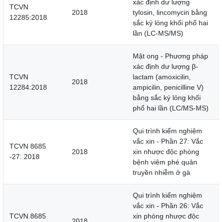
xác định dư lượng
TCVN
2018
tylosin, lincomycin bằng
12285:2018
sắc ký lỏng khối phổ hai
lần (LC-MS/MS)
Mật ong - Phương pháp
xác định dư lượng β-
TCVN
lactam (amoxicilin,
2018
12284:2018
ampicilin, penicilline V)
bằng sắc ký lỏng khối
phổ hai lần (LC/MS-MS)
Qui trình kiểm nghiệm
vắc xin - Phần 27: Vắc
TCVN 8685
2018
xin nhược độc phòng
-27: 2018
bệnh viêm phé quản
truyền nhiễm ở gà
Qui trình kiểm nghiệm
vắc xin - Phần 26: Vắc
TCVN 8685
xin phòng nhược độc
2018