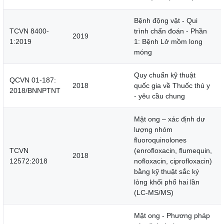
Bệnh động vật - Qui
TCVN 8400-
trình chẩn đoán - Phần
2019
1:2019
1: Bệnh Lở mồm long
móng
Quy chuẩn kỹ thuật
QCVN 01-187:
2018
quốc gia về Thuốc thú y
2018/BNNPTNT
- yêu cầu chung
Mật ong – xác định dư
lượng nhóm
fluoroquinolones
TCVN
(enrofloxacin, flumequin,
2018
12572:2018
nofloxacin, ciprofloxacin)
bằng kỹ thuật sắc ký
lỏng khối phổ hai lần
(LC-MS/MS)
Mật ong - Phương pháp