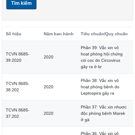
Tìm kiếm
Số hiệu
Năm ban hành
Tiêu chuẩn/Quy chuẩn
Phần 39: Vắc xin vô
TCVN 8685-
hoạt phòng hội chứng
2020
39:2020
còi cọc do Circovirus
gây ra ở lợ
Phần 38: Vắc xin vô
TCVN 8685-
2020
hoạt phòng bệnh do
38:202
Leptospira gây ra
Phần 37: Vắc xin nhược
TCVN 8685-
2020
độc phòng bệnh Marek
37:202
ở gà
Phần 36: Vắc xin vô