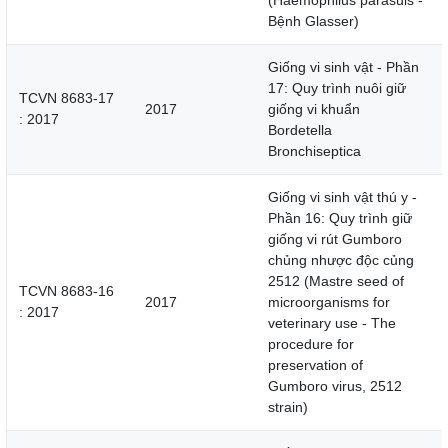
(Haemophilus parasuis -
Bệnh Glasser)
Giống vi sinh vật - Phần
17: Quy trình nuôi giữ
TCVN 8683-17
2017
giống vi khuẩn
: 2017
Bordetella
Bronchiseptica
Giống vi sinh vật thú y -
Phần 16: Quy trình giữ
giống vi rút Gumboro
chủng nhược độc củng
2512 (Mastre seed of
TCVN 8683-16
2017
microorganisms for
: 2017
veterinary use - The
procedure for
preservation of
Gumboro virus, 2512
strain)