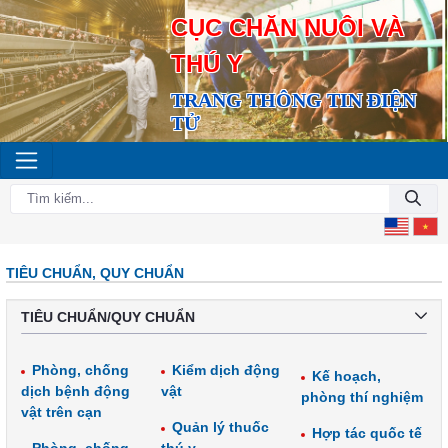
CỤC CHĂN NUÔI VÀ
THÚ Y
TRANG THÔNG TIN ĐIỆN
TỬ
TIÊU CHUẨN, QUY CHUẨN
TIÊU CHUẨN/QUY CHUẨN
Phòng, chống
Kiểm dịch động
Kế hoạch,
dịch bệnh động
vật
phòng thí nghiệm
vật trên cạn
Quản lý thuốc
Hợp tác quốc tế