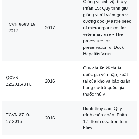
Giống vi sinh vật thú y -
Phần 15: Quy trình giữ
giống vi rút viêm gan vịt
cường độc (Mastre seed
TCVN 8683-15
2017
of microorganisms for
: 2017
veterinary use - The
procedure for
preservation of Duck
Hepatitis Virus
Quy chuẩn kỹ thuật
quốc gia về nhập, xuất
QCVN
2016
tại của kho và bảo quản
22:2016/BTC
hàng dự trữ quốc gia
thuốc thú y
Bệnh thủy sản. Quy
TCVN 8710-
trình chẩn đoán. Phần
2016
17:2016
17: Bệnh sữa trên tôm
hùm