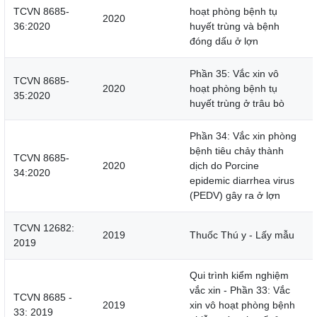
TCVN 8685-
hoạt phòng bệnh tụ
2020
36:2020
huyết trùng và bệnh
đóng dấu ở lợn
Phần 35: Vắc xin vô
TCVN 8685-
2020
hoạt phòng bệnh tụ
35:2020
huyết trùng ở trâu bò
Phần 34: Vắc xin phòng
bệnh tiêu chảy thành
TCVN 8685-
2020
dịch do Porcine
34:2020
epidemic diarrhea virus
(PEDV) gây ra ở lợn
TCVN 12682:
2019
Thuốc Thú y - Lấy mẫu
2019
Qui trình kiểm nghiệm
vắc xin - Phần 33: Vắc
TCVN 8685 -
2019
xin vô hoạt phòng bệnh
33: 2019