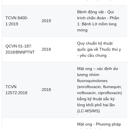
Bệnh động vật - Qui
TCVN 8400-
trình chẩn đoán - Phần
2019
1:2019
1: Bệnh Lở mồm long
móng
Quy chuẩn kỹ thuật
QCVN 01-187:
2018
quốc gia về Thuốc thú y
2018/BNNPTNT
- yêu cầu chung
Mật ong – xác định dư
lượng nhóm
fluoroquinolones
TCVN
(enrofloxacin, flumequin,
2018
12572:2018
nofloxacin, ciprofloxacin)
bằng kỹ thuật sắc ký
lỏng khối phổ hai lần
(LC-MS/MS)
Mật ong - Phương pháp