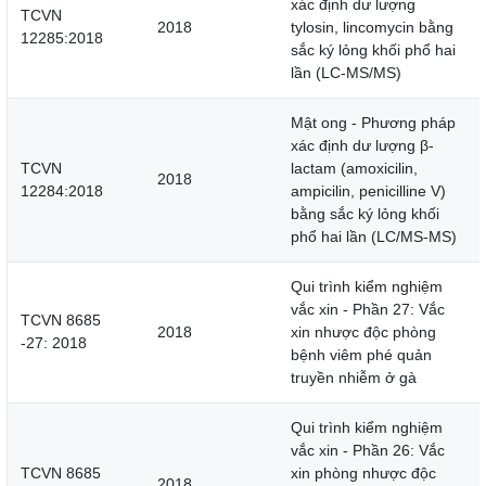
xác định dư lượng
TCVN
2018
tylosin, lincomycin bằng
12285:2018
sắc ký lỏng khối phổ hai
lần (LC-MS/MS)
Mật ong - Phương pháp
xác định dư lượng β-
TCVN
lactam (amoxicilin,
2018
12284:2018
ampicilin, penicilline V)
bằng sắc ký lỏng khối
phổ hai lần (LC/MS-MS)
Qui trình kiểm nghiệm
vắc xin - Phần 27: Vắc
TCVN 8685
2018
xin nhược độc phòng
-27: 2018
bệnh viêm phé quản
truyền nhiễm ở gà
Qui trình kiểm nghiệm
vắc xin - Phần 26: Vắc
TCVN 8685
xin phòng nhược độc
2018