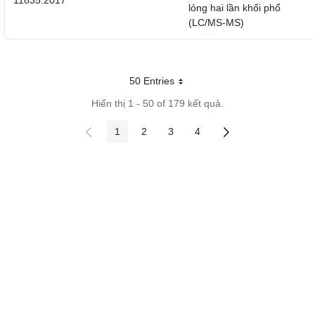
11835:2017
lỏng hai lần khối phổ
(LC/MS-MS)
50 Entries
Mỗi trang
Hiển thị 1 - 50 of 179 kết quả.
1
2
3
4
Các trang trên cổng
Các trang trên cổng
Các trang trên cổng
Các trang trên cổng