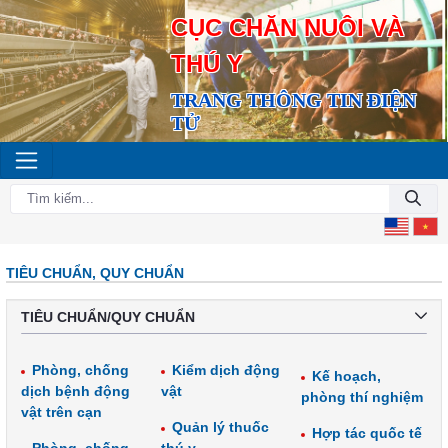
CỤC CHĂN NUÔI VÀ
THÚ Y
TRANG THÔNG TIN ĐIỆN
TỬ
TIÊU CHUẨN, QUY CHUẨN
TIÊU CHUẨN/QUY CHUẨN
Phòng, chống
Kiểm dịch động
Kế hoạch,
dịch bệnh động
vật
phòng thí nghiệm
vật trên cạn
Quản lý thuốc
Hợp tác quốc tế