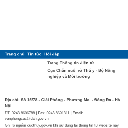
Trang chủ
Tin tức
Hỏi đáp
Trang Thông tin điện tử
Cục Chăn nuôi và Thú y - Bộ Nông
nghiệp và Môi trường
Địa chỉ: Số 15/78 - Giải Phóng - Phương Mai - Đống Đa - Hà
Nội
ĐT: 0243.8696788 | Fax: 0243.8691311 | Email:
vanphongcuc@dah.gov.vn
Ghi rõ nguồn cucthuy.gov.vn khi sử dụng lại thông tin từ website này