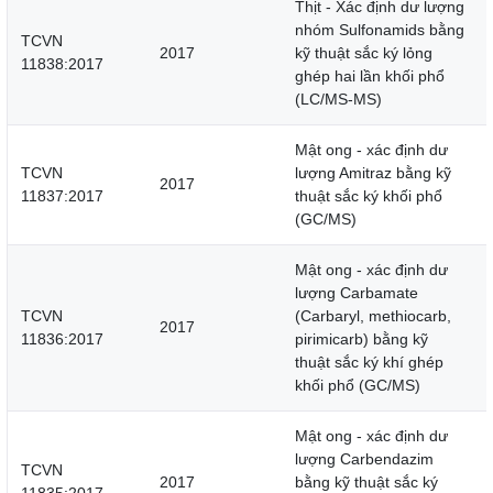
Thịt - Xác định dư lượng
nhóm Sulfonamids bằng
TCVN
2017
kỹ thuật sắc ký lỏng
11838:2017
ghép hai lần khối phổ
(LC/MS-MS)
Mật ong - xác định dư
TCVN
lượng Amitraz bằng kỹ
2017
11837:2017
thuật sắc ký khối phổ
(GC/MS)
Mật ong - xác định dư
lượng Carbamate
TCVN
(Carbaryl, methiocarb,
2017
11836:2017
pirimicarb) bằng kỹ
thuật sắc ký khí ghép
khối phổ (GC/MS)
Mật ong - xác định dư
lượng Carbendazim
TCVN
2017
bằng kỹ thuật sắc ký