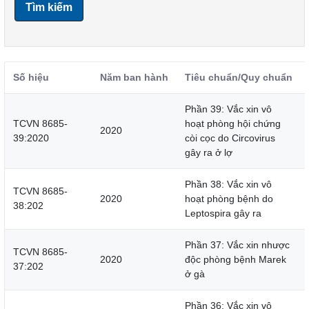
Tìm kiếm
Số hiệu
Năm ban hành
Tiêu chuẩn/Quy chuẩn
Phần 39: Vắc xin vô
TCVN 8685-
hoạt phòng hội chứng
2020
39:2020
còi cọc do Circovirus
gây ra ở lợ
Phần 38: Vắc xin vô
TCVN 8685-
2020
hoạt phòng bệnh do
38:202
Leptospira gây ra
Phần 37: Vắc xin nhược
TCVN 8685-
2020
độc phòng bệnh Marek
37:202
ở gà
Phần 36: Vắc xin vô