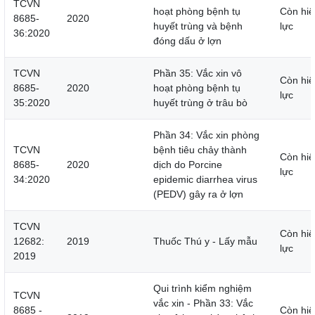
TCVN
hoạt phòng bệnh tụ
Còn hiệ
8685-
2020
huyết trùng và bệnh
lực
36:2020
đóng dấu ở lợn
TCVN
Phần 35: Vắc xin vô
Còn hiệ
8685-
2020
hoạt phòng bệnh tụ
lực
35:2020
huyết trùng ở trâu bò
Phần 34: Vắc xin phòng
TCVN
bệnh tiêu chảy thành
Còn hiệ
8685-
2020
dịch do Porcine
lực
34:2020
epidemic diarrhea virus
(PEDV) gây ra ở lợn
TCVN
Còn hiệ
12682:
2019
Thuốc Thú y - Lấy mẫu
lực
2019
Qui trình kiểm nghiệm
TCVN
vắc xin - Phần 33: Vắc
8685 -
Còn hiệ