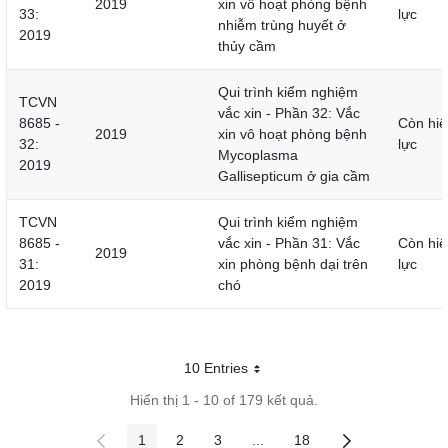
2019
xin vô hoạt phòng bệnh
33:
lực
nhiễm trùng huyết ở
2019
thủy cầm
Qui trình kiểm nghiệm
TCVN
vắc xin - Phần 32: Vắc
8685 -
Còn hiệ
2019
xin vô hoạt phòng bệnh
32:
lực
Mycoplasma
2019
Gallisepticum ở gia cầm
TCVN
Qui trình kiểm nghiệm
8685 -
vắc xin - Phần 31: Vắc
Còn hiệ
2019
31:
xin phòng bệnh dại trên
lực
2019
chó
10 Entries
Mỗi trang
Hiển thị 1 - 10 of 179 kết quả.
1
2
3
...
18
Các trang trên cổng
Các trang trên cổng
Các trang trên cổng
Các trang trung gian
Các trang trên cổng