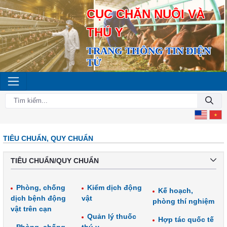
CỤC CHĂN NUÔI VÀ
THÚ Y
TRANG THÔNG TIN ĐIỆN
TỬ
TIÊU CHUẨN, QUY CHUẨN
TIÊU CHUẨN/QUY CHUẨN
Phòng, chống
Kiểm dịch động
Kế hoạch,
dịch bệnh động
vật
phòng thí nghiệm
vật trên cạn
Quản lý thuốc
Hợp tác quốc tế