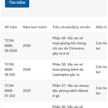
Tìm kiếm
Số hiệu
Năm ban hành
Tiêu chuẩn/Quy chuẩn
Hiện tr
Phần 39: Vắc xin vô
TCVN
hoạt phòng hội chứng
Còn hiệ
8685-
2020
còi cọc do Circovirus
lực
39:2020
gây ra ở lợ
TCVN
Phần 38: Vắc xin vô
Còn hiệ
8685-
2020
hoạt phòng bệnh do
lực
38:202
Leptospira gây ra
TCVN
Phần 37: Vắc xin nhược
Còn hiệ
8685-
2020
độc phòng bệnh Marek
lực
37:202
ở gà
Phần 36: Vắc xin vô