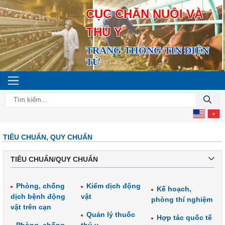
CỤC CHĂN NUÔI VÀ
THÚ Y
TRANG THÔNG TIN ĐIỆN
TỬ
TIÊU CHUẨN, QUY CHUẨN
TIÊU CHUẨN/QUY CHUẨN
Phòng, chống
Kiểm dịch động
Kế hoạch,
dịch bệnh động
vật
phòng thí nghiệm
vật trên cạn
Quản lý thuốc
Hợp tác quốc tế