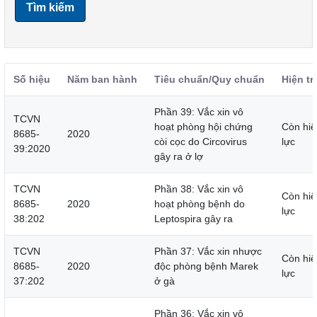
Tìm kiếm
Số hiệu
Năm ban hành
Tiêu chuẩn/Quy chuẩn
Hiện tr
Phần 39: Vắc xin vô
TCVN
hoạt phòng hội chứng
Còn hiệ
8685-
2020
còi cọc do Circovirus
lực
39:2020
gây ra ở lợ
TCVN
Phần 38: Vắc xin vô
Còn hiệ
8685-
2020
hoạt phòng bệnh do
lực
38:202
Leptospira gây ra
TCVN
Phần 37: Vắc xin nhược
Còn hiệ
8685-
2020
độc phòng bệnh Marek
lực
37:202
ở gà
Phần 36: Vắc xin vô