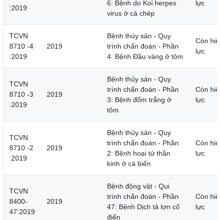
6: Bệnh do Koi herpes
lực
:2019
virus ở cá chép
TCVN
Bệnh thủy sản - Quy
Còn hiệ
8710 -4
2019
trình chẩn đoán - Phần
lực
:2019
4: Bệnh Đầu vàng ở tôm
Bệnh thủy sản - Quy
TCVN
trình chẩn đoán - Phần
Còn hiệ
8710 -3
2019
3: Bệnh đốm trắng ở
lực
:2019
tôm
Bệnh thủy sản - Quy
TCVN
trình chẩn đoán - Phần
Còn hiệ
8710 -2
2019
2: Bệnh hoại tử thần
lực
:2019
kinh ở cá biển
Bệnh động vật - Qui
TCVN
trình chẩn đoán - Phần
Còn hiệ
8400-
2019
47: Bệnh Dịch tả lợn cổ
lực
47:2019
điển