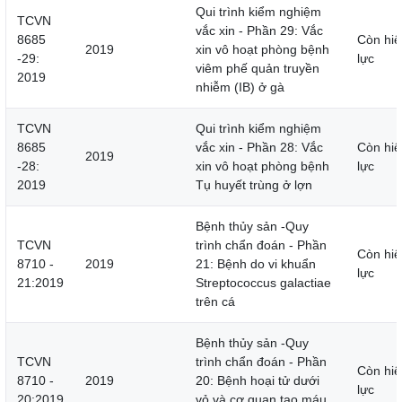
Qui trình kiểm nghiệm
TCVN
vắc xin - Phần 29: Vắc
8685
Còn hiệ
2019
xin vô hoạt phòng bệnh
-29:
lực
viêm phế quản truyền
2019
nhiễm (IB) ở gà
TCVN
Qui trình kiểm nghiệm
8685
vắc xin - Phần 28: Vắc
Còn hiệ
2019
-28:
xin vô hoạt phòng bệnh
lực
2019
Tụ huyết trùng ở lợn
Bệnh thủy sản -Quy
TCVN
trình chẩn đoán - Phần
Còn hiệ
8710 -
2019
21: Bệnh do vi khuẩn
lực
21:2019
Streptococcus galactiae
trên cá
Bệnh thủy sản -Quy
TCVN
trình chẩn đoán - Phần
Còn hiệ
8710 -
2019
20: Bệnh hoại tử dưới
lực
20:2019
vỏ và cơ quan tạo máu