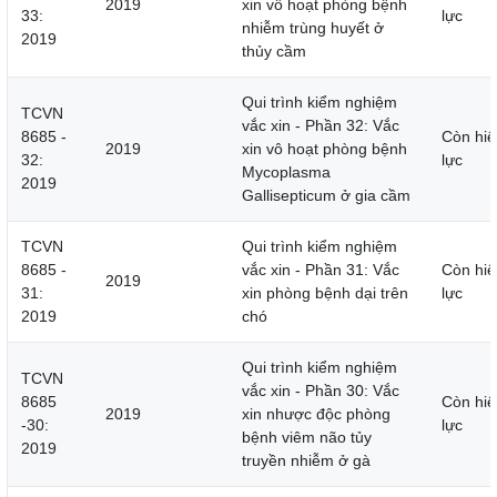
2019
xin vô hoạt phòng bệnh
33:
lực
nhiễm trùng huyết ở
2019
thủy cầm
Qui trình kiểm nghiệm
TCVN
vắc xin - Phần 32: Vắc
8685 -
Còn hiệ
2019
xin vô hoạt phòng bệnh
32:
lực
Mycoplasma
2019
Gallisepticum ở gia cầm
TCVN
Qui trình kiểm nghiệm
8685 -
vắc xin - Phần 31: Vắc
Còn hiệ
2019
31:
xin phòng bệnh dại trên
lực
2019
chó
Qui trình kiểm nghiệm
TCVN
vắc xin - Phần 30: Vắc
8685
Còn hiệ
2019
xin nhược độc phòng
-30:
lực
bệnh viêm não tủy
2019
truyền nhiễm ở gà