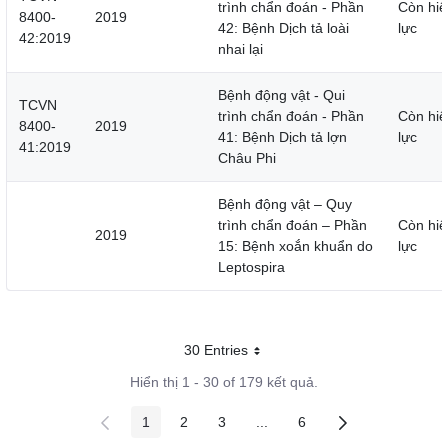
trình chẩn đoán - Phần
Còn hiệ
8400-
2019
42: Bệnh Dịch tả loài
lực
42:2019
nhai lại
Bệnh động vật - Qui
TCVN
trình chẩn đoán - Phần
Còn hiệ
8400-
2019
41: Bệnh Dịch tả lợn
lực
41:2019
Châu Phi
Bệnh động vật – Quy
trình chẩn đoán – Phần
Còn hiệ
2019
15: Bệnh xoắn khuẩn do
lực
Leptospira
30 Entries
Mỗi trang
Hiển thị 1 - 30 of 179 kết quả.
1
2
3
...
6
Các trang trên cổng
Các trang trên cổng
Các trang trên cổng
Các trang trung gian
Các trang trên cổng