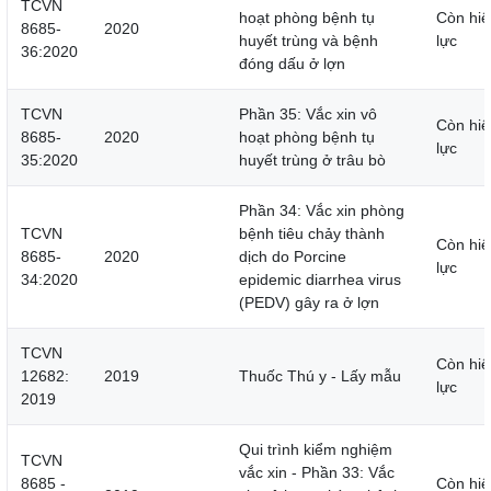
TCVN
hoạt phòng bệnh tụ
Còn hiệ
8685-
2020
huyết trùng và bệnh
lực
36:2020
đóng dấu ở lợn
TCVN
Phần 35: Vắc xin vô
Còn hiệ
8685-
2020
hoạt phòng bệnh tụ
lực
35:2020
huyết trùng ở trâu bò
Phần 34: Vắc xin phòng
TCVN
bệnh tiêu chảy thành
Còn hiệ
8685-
2020
dịch do Porcine
lực
34:2020
epidemic diarrhea virus
(PEDV) gây ra ở lợn
TCVN
Còn hiệ
12682:
2019
Thuốc Thú y - Lấy mẫu
lực
2019
Qui trình kiểm nghiệm
TCVN
vắc xin - Phần 33: Vắc
8685 -
Còn hiệ