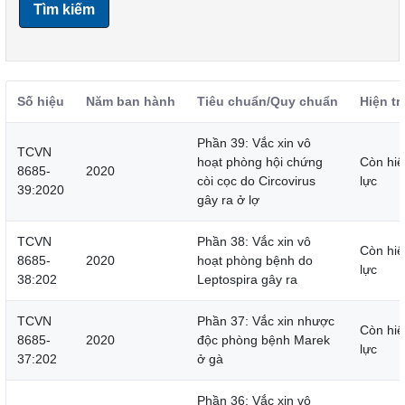
Tìm kiếm
Số hiệu
Năm ban hành
Tiêu chuẩn/Quy chuẩn
Hiện tr
Phần 39: Vắc xin vô
TCVN
hoạt phòng hội chứng
Còn hiệ
8685-
2020
còi cọc do Circovirus
lực
39:2020
gây ra ở lợ
TCVN
Phần 38: Vắc xin vô
Còn hiệ
8685-
2020
hoạt phòng bệnh do
lực
38:202
Leptospira gây ra
TCVN
Phần 37: Vắc xin nhược
Còn hiệ
8685-
2020
độc phòng bệnh Marek
lực
37:202
ở gà
Phần 36: Vắc xin vô