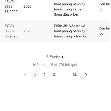
TCVN
hoạt phòng bệnh tụ
Còn hiệ
8685-
2020
huyết trùng và bệnh
lực
36:2020
đóng dấu ở lợn
TCVN
Phần 35: Vắc xin vô
Còn hiệ
8685-
2020
hoạt phòng bệnh tụ
lực
35:2020
huyết trùng ở trâu bò
5 Entries
Mỗi trang
Hiển thị 1 - 5 of 179 kết quả.
1
2
3
...
36
Các trang trên cổng
Các trang trên cổng
Các trang trên cổng
Các trang trung gian
Các trang trên cổng