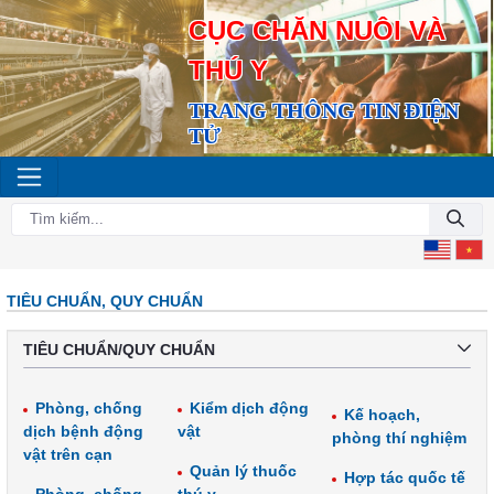
CỤC CHĂN NUÔI VÀ
THÚ Y
TRANG THÔNG TIN ĐIỆN
TỬ
TIÊU CHUẨN, QUY CHUẨN
TIÊU CHUẨN/QUY CHUẨN
Phòng, chống
Kiểm dịch động
Kế hoạch,
dịch bệnh động
vật
phòng thí nghiệm
vật trên cạn
Quản lý thuốc
Hợp tác quốc tế