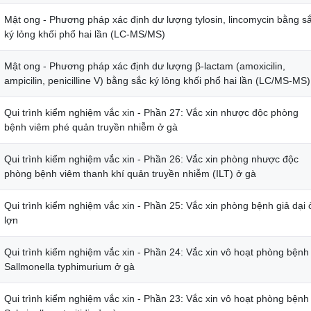
Mật ong - Phương pháp xác định dư lượng tylosin, lincomycin bằng s
ký lỏng khối phổ hai lần (LC-MS/MS)
Mật ong - Phương pháp xác định dư lượng β-lactam (amoxicilin,
ampicilin, penicilline V) bằng sắc ký lỏng khối phổ hai lần (LC/MS-MS)
Qui trình kiểm nghiệm vắc xin - Phần 27: Vắc xin nhược độc phòng
bệnh viêm phé quản truyền nhiễm ở gà
Qui trình kiểm nghiệm vắc xin - Phần 26: Vắc xin phòng nhược độc
phòng bệnh viêm thanh khí quản truyền nhiễm (ILT) ở gà
Qui trình kiểm nghiệm vắc xin - Phần 25: Vắc xin phòng bệnh giả dại 
lợn
Qui trình kiểm nghiệm vắc xin - Phần 24: Vắc xin vô hoạt phòng bệnh
Sallmonella typhimurium ở gà
Qui trình kiểm nghiệm vắc xin - Phần 23: Vắc xin vô hoạt phòng bệnh