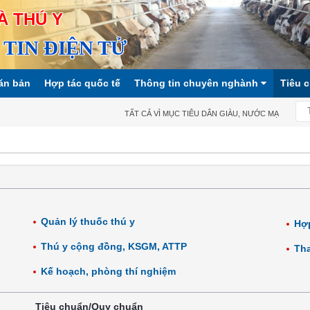
À THÚ Y
TIN ĐIỆN TỬ
ăn bản
Hợp tác quốc tế
Thông tin chuyên nghành
Tiêu 
TẤT CẢ VÌ MỤC TIÊU DÂN GIÀU, NƯỚC MẠNH, XÃ HỘI C
Quản lý thuốc thú y
Hợp
Thú y cộng đồng, KSGM, ATTP
Tha
Kế hoạch, phòng thí nghiệm
Tiêu chuẩn/Quy chuẩn