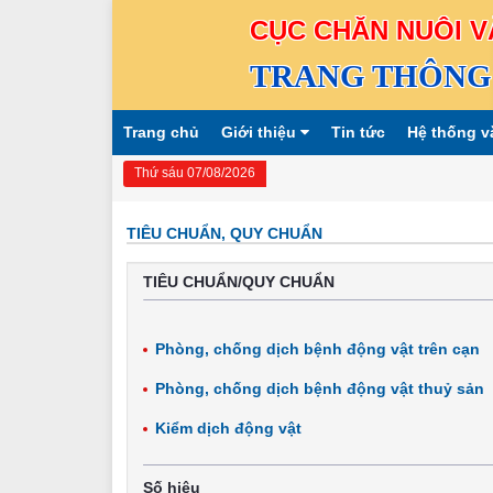
CỤC CHĂN NUÔI V
TRANG THÔNG 
Trang chủ
Giới thiệu
Tin tức
Hệ thống v
Thứ sáu 07/08/2026
TIÊU CHUẨN, QUY CHUẨN
TIÊU CHUẨN/QUY CHUẨN
Phòng, chống dịch bệnh động vật trên cạn
Phòng, chống dịch bệnh động vật thuỷ sản
Kiểm dịch động vật
Số hiệu