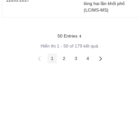
11835:2017
lỏng hai lần khối phổ
(LC/MS-MS)
50 Entries
Mỗi trang
Hiển thị 1 - 50 of 179 kết quả.
1
2
3
4
Các trang trên cổng
Các trang trên cổng
Các trang trên cổng
Các trang trên cổng