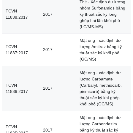
Thịt - Xác định dư lượng
nhóm Sulfonamids bằng
TCVN
2017
kỹ thuật sắc ký lỏng
11838:2017
ghép hai lần khối phổ
(LC/MS-MS)
Mật ong - xác định dư
TCVN
lượng Amitraz bằng kỹ
2017
11837:2017
thuật sắc ký khối phổ
(GC/MS)
Mật ong - xác định dư
lượng Carbamate
TCVN
(Carbaryl, methiocarb,
2017
11836:2017
pirimicarb) bằng kỹ
thuật sắc ký khí ghép
khối phổ (GC/MS)
Mật ong - xác định dư
lượng Carbendazim
TCVN
2017
bằng kỹ thuật sắc ký