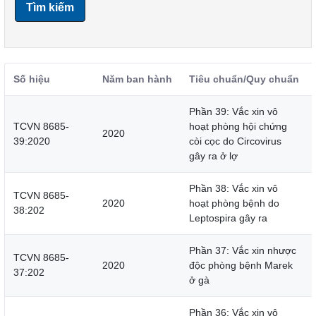
Tìm kiếm
Số hiệu
Năm ban hành
Tiêu chuẩn/Quy chuẩn
Phần 39: Vắc xin vô
TCVN 8685-
hoạt phòng hội chứng
2020
39:2020
còi cọc do Circovirus
gây ra ở lợ
Phần 38: Vắc xin vô
TCVN 8685-
2020
hoạt phòng bệnh do
38:202
Leptospira gây ra
Phần 37: Vắc xin nhược
TCVN 8685-
2020
độc phòng bệnh Marek
37:202
ở gà
Phần 36: Vắc xin vô