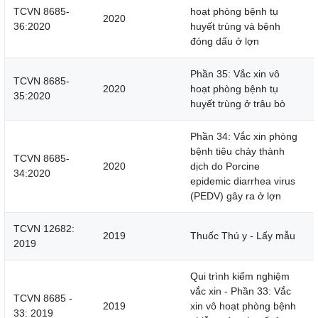
TCVN 8685-
hoạt phòng bệnh tụ
2020
36:2020
huyết trùng và bệnh
đóng dấu ở lợn
Phần 35: Vắc xin vô
TCVN 8685-
2020
hoạt phòng bệnh tụ
35:2020
huyết trùng ở trâu bò
Phần 34: Vắc xin phòng
bệnh tiêu chảy thành
TCVN 8685-
2020
dịch do Porcine
34:2020
epidemic diarrhea virus
(PEDV) gây ra ở lợn
TCVN 12682:
2019
Thuốc Thú y - Lấy mẫu
2019
Qui trình kiểm nghiệm
vắc xin - Phần 33: Vắc
TCVN 8685 -
2019
xin vô hoạt phòng bệnh
33: 2019