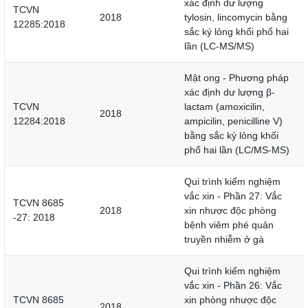
xác định dư lượng
TCVN
2018
tylosin, lincomycin bằng
12285:2018
sắc ký lỏng khối phổ hai
lần (LC-MS/MS)
Mật ong - Phương pháp
xác định dư lượng β-
TCVN
lactam (amoxicilin,
2018
12284:2018
ampicilin, penicilline V)
bằng sắc ký lỏng khối
phổ hai lần (LC/MS-MS)
Qui trình kiểm nghiệm
vắc xin - Phần 27: Vắc
TCVN 8685
2018
xin nhược độc phòng
-27: 2018
bệnh viêm phé quản
truyền nhiễm ở gà
Qui trình kiểm nghiệm
vắc xin - Phần 26: Vắc
TCVN 8685
xin phòng nhược độc
2018