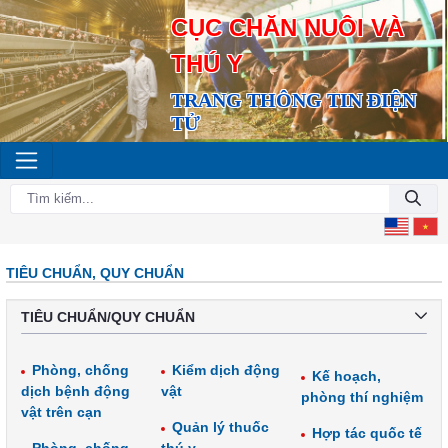
CỤC CHĂN NUÔI VÀ
THÚ Y
TRANG THÔNG TIN ĐIỆN
TỬ
TIÊU CHUẨN, QUY CHUẨN
TIÊU CHUẨN/QUY CHUẨN
Phòng, chống
Kiểm dịch động
Kế hoạch,
dịch bệnh động
vật
phòng thí nghiệm
vật trên cạn
Quản lý thuốc
Hợp tác quốc tế