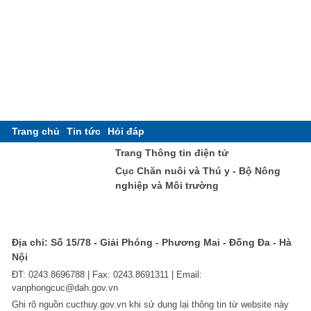
Trang chủ
Tin tức
Hỏi đáp
Trang Thông tin điện tử
Cục Chăn nuôi và Thú y - Bộ Nông
nghiệp và Môi trường
Địa chỉ: Số 15/78 - Giải Phóng - Phương Mai - Đống Đa - Hà
Nội
ĐT: 0243.8696788 | Fax: 0243.8691311 | Email:
vanphongcuc@dah.gov.vn
Ghi rõ nguồn cucthuy.gov.vn khi sử dụng lại thông tin từ website này