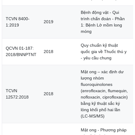
Bệnh động vật - Qui
TCVN 8400-
trình chẩn đoán - Phần
2019
1:2019
1: Bệnh Lở mồm long
móng
Quy chuẩn kỹ thuật
QCVN 01-187:
2018
quốc gia về Thuốc thú y
2018/BNNPTNT
- yêu cầu chung
Mật ong – xác định dư
lượng nhóm
fluoroquinolones
TCVN
(enrofloxacin, flumequin,
2018
12572:2018
nofloxacin, ciprofloxacin)
bằng kỹ thuật sắc ký
lỏng khối phổ hai lần
(LC-MS/MS)
Mật ong - Phương pháp