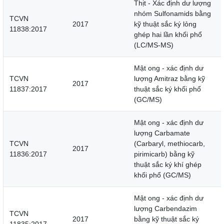
Thịt - Xác định dư lượng
nhóm Sulfonamids bằng
TCVN
2017
kỹ thuật sắc ký lỏng
11838:2017
ghép hai lần khối phổ
(LC/MS-MS)
Mật ong - xác định dư
TCVN
lượng Amitraz bằng kỹ
2017
11837:2017
thuật sắc ký khối phổ
(GC/MS)
Mật ong - xác định dư
lượng Carbamate
TCVN
(Carbaryl, methiocarb,
2017
11836:2017
pirimicarb) bằng kỹ
thuật sắc ký khí ghép
khối phổ (GC/MS)
Mật ong - xác định dư
lượng Carbendazim
TCVN
2017
bằng kỹ thuật sắc ký