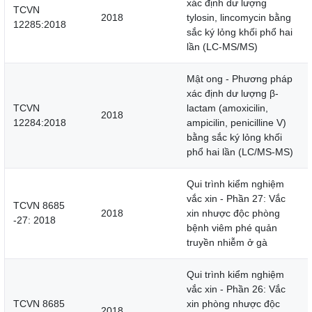
xác định dư lượng
TCVN
2018
tylosin, lincomycin bằng
12285:2018
sắc ký lỏng khối phổ hai
lần (LC-MS/MS)
Mật ong - Phương pháp
xác định dư lượng β-
TCVN
lactam (amoxicilin,
2018
12284:2018
ampicilin, penicilline V)
bằng sắc ký lỏng khối
phổ hai lần (LC/MS-MS)
Qui trình kiểm nghiệm
vắc xin - Phần 27: Vắc
TCVN 8685
2018
xin nhược độc phòng
-27: 2018
bệnh viêm phé quản
truyền nhiễm ở gà
Qui trình kiểm nghiệm
vắc xin - Phần 26: Vắc
TCVN 8685
xin phòng nhược độc
2018