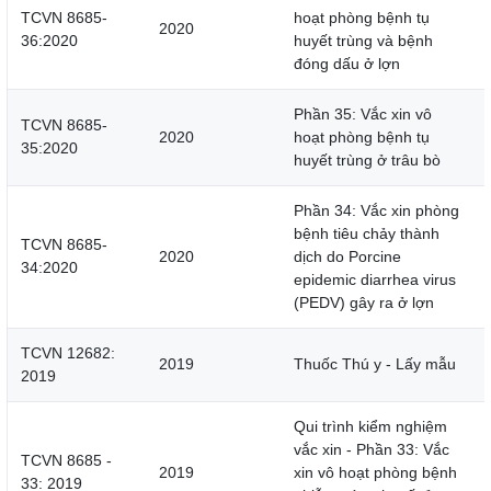
TCVN 8685-
hoạt phòng bệnh tụ
2020
36:2020
huyết trùng và bệnh
đóng dấu ở lợn
Phần 35: Vắc xin vô
TCVN 8685-
2020
hoạt phòng bệnh tụ
35:2020
huyết trùng ở trâu bò
Phần 34: Vắc xin phòng
bệnh tiêu chảy thành
TCVN 8685-
2020
dịch do Porcine
34:2020
epidemic diarrhea virus
(PEDV) gây ra ở lợn
TCVN 12682:
2019
Thuốc Thú y - Lấy mẫu
2019
Qui trình kiểm nghiệm
vắc xin - Phần 33: Vắc
TCVN 8685 -
2019
xin vô hoạt phòng bệnh
33: 2019