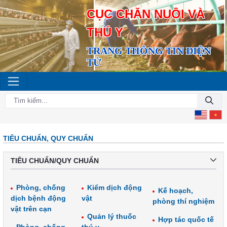
CỤC CHĂN NUÔI VÀ
THÚ Y
TRANG THÔNG TIN ĐIỆN
TỬ
TIÊU CHUẨN, QUY CHUẨN
TIÊU CHUẨN/QUY CHUẨN
Phòng, chống
Kiểm dịch động
Kế hoạch,
dịch bệnh động
vật
phòng thí nghiệm
vật trên cạn
Quản lý thuốc
Hợp tác quốc tế