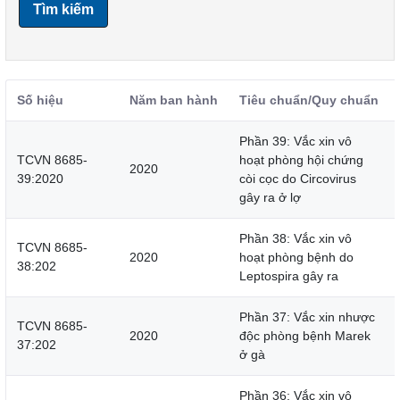
Tìm kiếm
Số hiệu
Năm ban hành
Tiêu chuẩn/Quy chuẩn
Phần 39: Vắc xin vô
TCVN 8685-
hoạt phòng hội chứng
2020
39:2020
còi cọc do Circovirus
gây ra ở lợ
Phần 38: Vắc xin vô
TCVN 8685-
2020
hoạt phòng bệnh do
38:202
Leptospira gây ra
Phần 37: Vắc xin nhược
TCVN 8685-
2020
độc phòng bệnh Marek
37:202
ở gà
Phần 36: Vắc xin vô