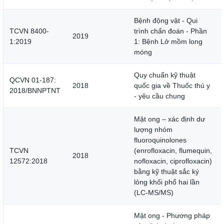
Bệnh động vật - Qui
TCVN 8400-
trình chẩn đoán - Phần
2019
1:2019
1: Bệnh Lở mồm long
móng
Quy chuẩn kỹ thuật
QCVN 01-187:
2018
quốc gia về Thuốc thú y
2018/BNNPTNT
- yêu cầu chung
Mật ong – xác định dư
lượng nhóm
fluoroquinolones
TCVN
(enrofloxacin, flumequin,
2018
12572:2018
nofloxacin, ciprofloxacin)
bằng kỹ thuật sắc ký
lỏng khối phổ hai lần
(LC-MS/MS)
Mật ong - Phương pháp