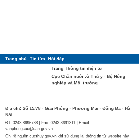
Trang chủ
Tin tức
Hỏi đáp
Trang Thông tin điện tử
Cục Chăn nuôi và Thú y - Bộ Nông
nghiệp và Môi trường
Địa chỉ: Số 15/78 - Giải Phóng - Phương Mai - Đống Đa - Hà
Nội
ĐT: 0243.8696788 | Fax: 0243.8691311 | Email:
vanphongcuc@dah.gov.vn
Ghi rõ nguồn cucthuy.gov.vn khi sử dụng lại thông tin từ website này