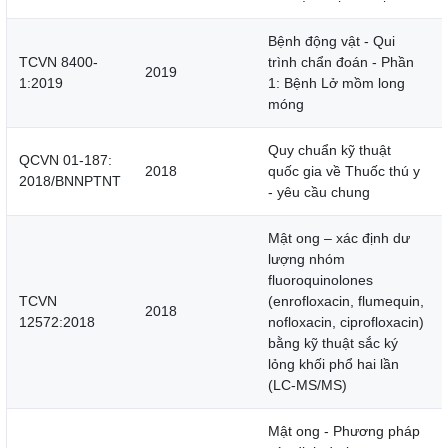
Bệnh động vật - Qui
TCVN 8400-
trình chẩn đoán - Phần
2019
1:2019
1: Bệnh Lở mồm long
móng
Quy chuẩn kỹ thuật
QCVN 01-187:
2018
quốc gia về Thuốc thú y
2018/BNNPTNT
- yêu cầu chung
Mật ong – xác định dư
lượng nhóm
fluoroquinolones
TCVN
(enrofloxacin, flumequin,
2018
12572:2018
nofloxacin, ciprofloxacin)
bằng kỹ thuật sắc ký
lỏng khối phổ hai lần
(LC-MS/MS)
Mật ong - Phương pháp