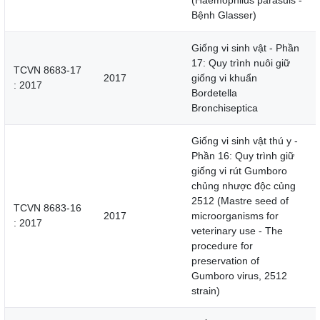
(Haemophilus parasuis -
Bệnh Glasser)
Giống vi sinh vật - Phần
17: Quy trình nuôi giữ
TCVN 8683-17
2017
giống vi khuẩn
: 2017
Bordetella
Bronchiseptica
Giống vi sinh vật thú y -
Phần 16: Quy trình giữ
giống vi rút Gumboro
chủng nhược độc củng
2512 (Mastre seed of
TCVN 8683-16
2017
microorganisms for
: 2017
veterinary use - The
procedure for
preservation of
Gumboro virus, 2512
strain)