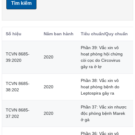
Tìm kiếm
Số hiệu
Năm ban hành
Tiêu chuẩn/Quy chuẩn
Phần 39: Vắc xin vô
TCVN 8685-
hoạt phòng hội chứng
2020
39:2020
còi cọc do Circovirus
gây ra ở lợ
Phần 38: Vắc xin vô
TCVN 8685-
2020
hoạt phòng bệnh do
38:202
Leptospira gây ra
Phần 37: Vắc xin nhược
TCVN 8685-
2020
độc phòng bệnh Marek
37:202
ở gà
Phần 36: Vắc xin vô