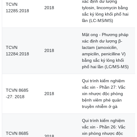
xác định dư lượng
TCVN
2018
tylosin, lincomycin bằng
12285:2018
sắc ký lỏng khối phổ hai
lần (LC-MS/MS)
Mật ong - Phương pháp
xác định dư lượng β-
TCVN
lactam (amoxicilin,
2018
12284:2018
ampicilin, penicilline V)
bằng sắc ký lỏng khối
phổ hai lần (LC/MS-MS)
Qui trình kiểm nghiệm
vắc xin - Phần 27: Vắc
TCVN 8685
2018
xin nhược độc phòng
-27: 2018
bệnh viêm phé quản
truyền nhiễm ở gà
Qui trình kiểm nghiệm
vắc xin - Phần 26: Vắc
TCVN 8685
xin phòng nhược độc
2018