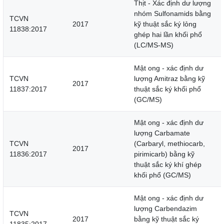
Thịt - Xác định dư lượng
nhóm Sulfonamids bằng
TCVN
2017
kỹ thuật sắc ký lỏng
11838:2017
ghép hai lần khối phổ
(LC/MS-MS)
Mật ong - xác định dư
TCVN
lượng Amitraz bằng kỹ
2017
11837:2017
thuật sắc ký khối phổ
(GC/MS)
Mật ong - xác định dư
lượng Carbamate
TCVN
(Carbaryl, methiocarb,
2017
11836:2017
pirimicarb) bằng kỹ
thuật sắc ký khí ghép
khối phổ (GC/MS)
Mật ong - xác định dư
lượng Carbendazim
TCVN
2017
bằng kỹ thuật sắc ký