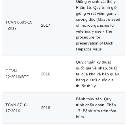
Giống vi sinh vật thú y -
Phần 15: Quy trình giữ
giống vi rút viêm gan vịt
cường độc (Mastre seed
TCVN 8683-15
2017
of microorganisms for
: 2017
veterinary use - The
procedure for
preservation of Duck
Hepatitis Virus
Quy chuẩn kỹ thuật
quốc gia về nhập, xuất
QCVN
2016
tại của kho và bảo quản
22:2016/BTC
hàng dự trữ quốc gia
thuốc thú y
Bệnh thủy sản. Quy
TCVN 8710-
trình chẩn đoán. Phần
2016
17:2016
17: Bệnh sữa trên tôm
hùm