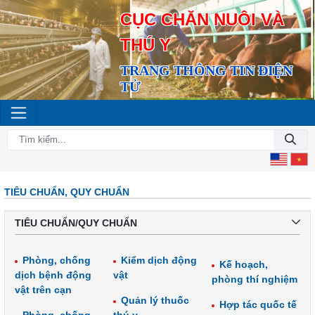
CỤC CHĂN NUÔI VÀ
THÚ Y
TRANG THÔNG TIN ĐIỆN
TỬ
TIÊU CHUẨN, QUY CHUẨN
TIÊU CHUẨN/QUY CHUẨN
Phòng, chống
Kiểm dịch động
Kế hoạch,
dịch bệnh động
vật
phòng thí nghiệm
vật trên cạn
Quản lý thuốc
Hợp tác quốc tế