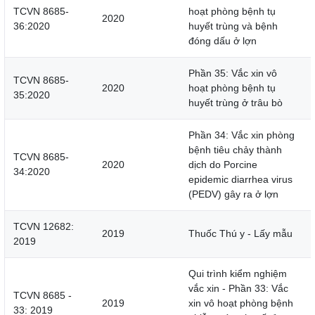
TCVN 8685-
hoạt phòng bệnh tụ
2020
36:2020
huyết trùng và bệnh
đóng dấu ở lợn
Phần 35: Vắc xin vô
TCVN 8685-
2020
hoạt phòng bệnh tụ
35:2020
huyết trùng ở trâu bò
Phần 34: Vắc xin phòng
bệnh tiêu chảy thành
TCVN 8685-
2020
dịch do Porcine
34:2020
epidemic diarrhea virus
(PEDV) gây ra ở lợn
TCVN 12682:
2019
Thuốc Thú y - Lấy mẫu
2019
Qui trình kiểm nghiệm
vắc xin - Phần 33: Vắc
TCVN 8685 -
2019
xin vô hoạt phòng bệnh
33: 2019