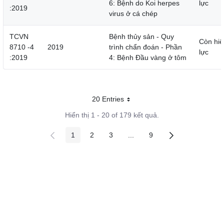
6: Bệnh do Koi herpes
lực
:2019
virus ở cá chép
TCVN
Bệnh thủy sản - Quy
Còn hiệ
8710 -4
2019
trình chẩn đoán - Phần
lực
:2019
4: Bệnh Đầu vàng ở tôm
20 Entries
Mỗi trang
Hiển thị 1 - 20 of 179 kết quả.
1
2
3
...
9
Các trang trên cổng
Các trang trên cổng
Các trang trên cổng
Các trang trung gian
Các trang trên cổng