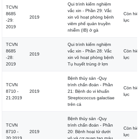
Qui trình kiểm nghiệm
TCVN
vắc xin - Phần 29: Vắc
8685
Còn hiệ
2019
xin vô hoạt phòng bệnh
-29:
lực
viêm phế quản truyền
2019
nhiễm (IB) ở gà
TCVN
Qui trình kiểm nghiệm
8685
vắc xin - Phần 28: Vắc
Còn hiệ
2019
-28:
xin vô hoạt phòng bệnh
lực
2019
Tụ huyết trùng ở lợn
Bệnh thủy sản -Quy
TCVN
trình chẩn đoán - Phần
Còn hiệ
8710 -
2019
21: Bệnh do vi khuẩn
lực
21:2019
Streptococcus galactiae
trên cá
Bệnh thủy sản -Quy
TCVN
trình chẩn đoán - Phần
Còn hiệ
8710 -
2019
20: Bệnh hoại tử dưới
lực
20:2019
vỏ và cơ quan tạo máu