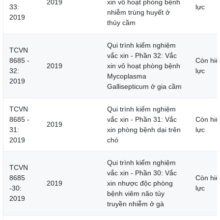
2019
xin vô hoạt phòng bệnh
33:
lực
nhiễm trùng huyết ở
2019
thủy cầm
Qui trình kiểm nghiệm
TCVN
vắc xin - Phần 32: Vắc
8685 -
Còn hiệ
2019
xin vô hoạt phòng bệnh
32:
lực
Mycoplasma
2019
Gallisepticum ở gia cầm
TCVN
Qui trình kiểm nghiệm
8685 -
vắc xin - Phần 31: Vắc
Còn hiệ
2019
31:
xin phòng bệnh dại trên
lực
2019
chó
Qui trình kiểm nghiệm
TCVN
vắc xin - Phần 30: Vắc
8685
Còn hiệ
2019
xin nhược độc phòng
-30:
lực
bệnh viêm não tủy
2019
truyền nhiễm ở gà