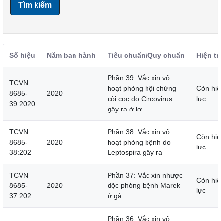
Tìm kiếm
Số hiệu
Năm ban hành
Tiêu chuẩn/Quy chuẩn
Hiện tr
Phần 39: Vắc xin vô
TCVN
hoạt phòng hội chứng
Còn hiệ
8685-
2020
còi cọc do Circovirus
lực
39:2020
gây ra ở lợ
TCVN
Phần 38: Vắc xin vô
Còn hiệ
8685-
2020
hoạt phòng bệnh do
lực
38:202
Leptospira gây ra
TCVN
Phần 37: Vắc xin nhược
Còn hiệ
8685-
2020
độc phòng bệnh Marek
lực
37:202
ở gà
Phần 36: Vắc xin vô