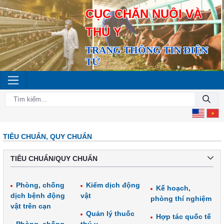
CỤC CHĂN NUÔI VÀ
THÚ Y
TRANG THÔNG TIN ĐIỆN
TỬ
TIÊU CHUẨN, QUY CHUẨN
TIÊU CHUẨN/QUY CHUẨN
Phòng, chống
Kiểm dịch động
Kế hoạch,
dịch bệnh động
vật
phòng thí nghiệm
vật trên cạn
Quản lý thuốc
Hợp tác quốc tế