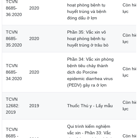
TCVN
hoạt phòng bệnh tụ
Còn hiệ
8685-
2020
huyết trùng và bệnh
lực
36:2020
đóng dấu ở lợn
TCVN
Phần 35: Vắc xin vô
Còn hiệ
8685-
2020
hoạt phòng bệnh tụ
lực
35:2020
huyết trùng ở trâu bò
Phần 34: Vắc xin phòng
TCVN
bệnh tiêu chảy thành
Còn hiệ
8685-
2020
dịch do Porcine
lực
34:2020
epidemic diarrhea virus
(PEDV) gây ra ở lợn
TCVN
Còn hiệ
12682:
2019
Thuốc Thú y - Lấy mẫu
lực
2019
Qui trình kiểm nghiệm
TCVN
vắc xin - Phần 33: Vắc
8685 -
Còn hiệ