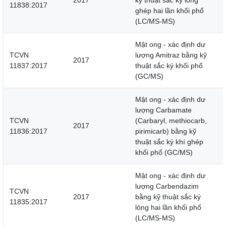
2017
kỹ thuật sắc ký lỏng
11838:2017
ghép hai lần khối phổ
(LC/MS-MS)
Mật ong - xác định dư
TCVN
lượng Amitraz bằng kỹ
2017
11837:2017
thuật sắc ký khối phổ
(GC/MS)
Mật ong - xác định dư
lượng Carbamate
TCVN
(Carbaryl, methiocarb,
2017
11836:2017
pirimicarb) bằng kỹ
thuật sắc ký khí ghép
khối phổ (GC/MS)
Mật ong - xác định dư
lượng Carbendazim
TCVN
2017
bằng kỹ thuật sắc ký
11835:2017
lỏng hai lần khối phổ
(LC/MS-MS)