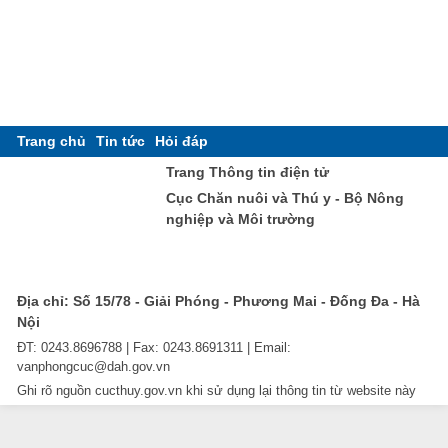
Trang chủ
Tin tức
Hỏi đáp
Trang Thông tin điện tử
Cục Chăn nuôi và Thú y - Bộ Nông
nghiệp và Môi trường
Địa chỉ: Số 15/78 - Giải Phóng - Phương Mai - Đống Đa - Hà
Nội
ĐT: 0243.8696788 | Fax: 0243.8691311 | Email:
vanphongcuc@dah.gov.vn
Ghi rõ nguồn cucthuy.gov.vn khi sử dụng lại thông tin từ website này