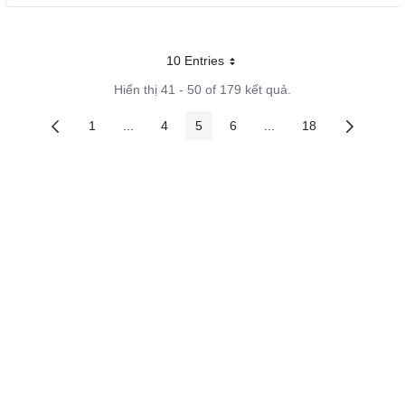
10 Entries
Mỗi trang
Hiển thị 41 - 50 of 179 kết quả.
1
...
4
5
6
...
18
Các trang trên cổng
Các trang trung gian
Các trang trên cổng
Các trang trên cổng
Các trang trên cổng
Các trang trung gian
Các trang trên c