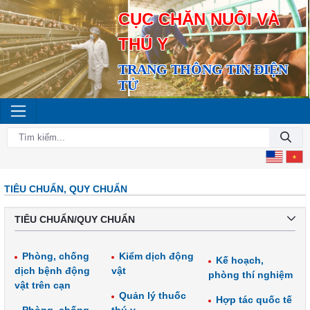
CỤC CHĂN NUÔI VÀ
THÚ Y
TRANG THÔNG TIN ĐIỆN
TỬ
TIÊU CHUẨN, QUY CHUẨN
TIÊU CHUẨN/QUY CHUẨN
Phòng, chống
Kiểm dịch động
Kế hoạch,
dịch bệnh động
vật
phòng thí nghiệm
vật trên cạn
Quản lý thuốc
Hợp tác quốc tế