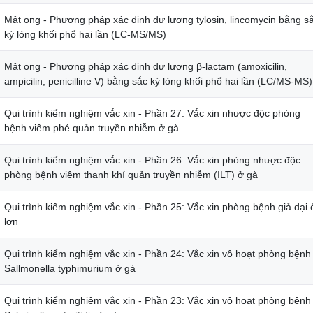
Mật ong - Phương pháp xác định dư lượng tylosin, lincomycin bằng s
ký lỏng khối phổ hai lần (LC-MS/MS)
Mật ong - Phương pháp xác định dư lượng β-lactam (amoxicilin,
ampicilin, penicilline V) bằng sắc ký lỏng khối phổ hai lần (LC/MS-MS)
Qui trình kiểm nghiệm vắc xin - Phần 27: Vắc xin nhược độc phòng
bệnh viêm phé quản truyền nhiễm ở gà
Qui trình kiểm nghiệm vắc xin - Phần 26: Vắc xin phòng nhược độc
phòng bệnh viêm thanh khí quản truyền nhiễm (ILT) ở gà
Qui trình kiểm nghiệm vắc xin - Phần 25: Vắc xin phòng bệnh giả dại 
lợn
Qui trình kiểm nghiệm vắc xin - Phần 24: Vắc xin vô hoạt phòng bệnh
Sallmonella typhimurium ở gà
Qui trình kiểm nghiệm vắc xin - Phần 23: Vắc xin vô hoạt phòng bệnh