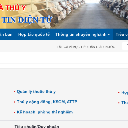
À THÚ Y
TIN ĐIỆN TỬ
ăn bản
Hợp tác quốc tế
Thông tin chuyên nghành
Tiêu 
TẤT CẢ VÌ MỤC TIÊU DÂN GIÀU, NƯỚC MẠNH, XÃ H
Quản lý thuốc thú y
Hợp
Thú y cộng đồng, KSGM, ATTP
Tha
Kế hoạch, phòng thí nghiệm
Tiêu chuẩn/Quy chuẩn