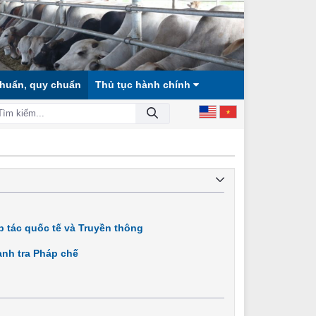
chuẩn, quy chuẩn
Thủ tục hành chính
ỘI CÔNG BẰNG, DÂN CHỦ, VĂN MINH!
 tác quốc tế và Truyền thông
nh tra Pháp chế