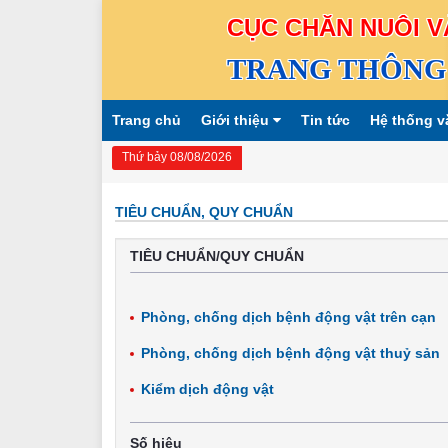
CỤC CHĂN NUÔI V
TRANG THÔNG 
Trang chủ
Giới thiệu
Tin tức
Hệ thống v
Thứ bảy 08/08/2026
TIÊU CHUẨN, QUY CHUẨN
TIÊU CHUẨN/QUY CHUẨN
Phòng, chống dịch bệnh động vật trên cạn
Phòng, chống dịch bệnh động vật thuỷ sản
Kiểm dịch động vật
Số hiệu