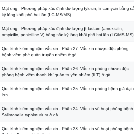
Mật ong - Phương pháp xác định dư lượng tylosin, lincomycin bằng s
ký lỏng khối phổ hai lần (LC-MS/MS)
Mật ong - Phương pháp xác định dư lượng β-lactam (amoxicilin,
ampicilin, penicilline V) bằng sắc ký lỏng khối phổ hai lần (LC/MS-MS)
Qui trình kiểm nghiệm vắc xin - Phần 27: Vắc xin nhược độc phòng
bệnh viêm phé quản truyền nhiễm ở gà
Qui trình kiểm nghiệm vắc xin - Phần 26: Vắc xin phòng nhược độc
phòng bệnh viêm thanh khí quản truyền nhiễm (ILT) ở gà
Qui trình kiểm nghiệm vắc xin - Phần 25: Vắc xin phòng bệnh giả dại 
lợn
Qui trình kiểm nghiệm vắc xin - Phần 24: Vắc xin vô hoạt phòng bệnh
Sallmonella typhimurium ở gà
Qui trình kiểm nghiệm vắc xin - Phần 23: Vắc xin vô hoạt phòng bệnh