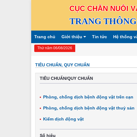
CỤC CHĂN NUÔI V
TRANG THÔNG 
Trang chủ
Giới thiệu
Tin tức
Hệ thống v
Thứ năm 06/08/2026
TIÊU CHUẨN, QUY CHUẨN
TIÊU CHUẨN/QUY CHUẨN
Phòng, chống dịch bệnh động vật trên cạn
Phòng, chống dịch bệnh động vật thuỷ sản
Kiểm dịch động vật
Số hiệu