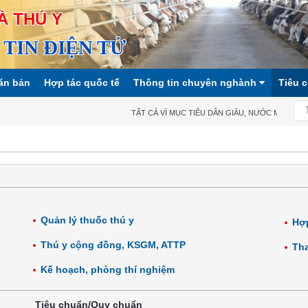
À THÚ Y
TIN ĐIỆN TỬ
ăn bản
Hợp tác quốc tế
Thông tin chuyên nghành
Tiêu 
TẤT CẢ VÌ MỤC TIÊU DÂN GIÀU, NƯỚC MẠNH, XÃ HỘI
Quản lý thuốc thú y
Hợp
Thú y cộng đồng, KSGM, ATTP
Tha
Kế hoạch, phòng thí nghiệm
Tiêu chuẩn/Quy chuẩn