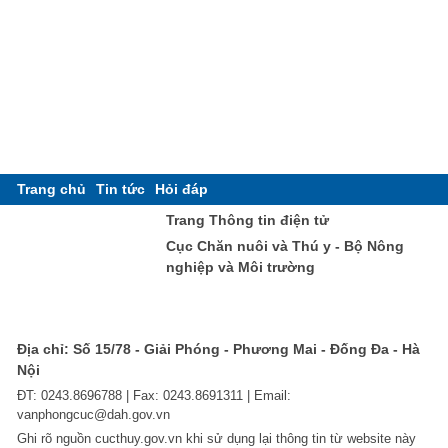
Trang chủ
Tin tức
Hỏi đáp
Trang Thông tin điện tử
Cục Chăn nuôi và Thú y - Bộ Nông
nghiệp và Môi trường
Địa chỉ: Số 15/78 - Giải Phóng - Phương Mai - Đống Đa - Hà
Nội
ĐT: 0243.8696788 | Fax: 0243.8691311 | Email:
vanphongcuc@dah.gov.vn
Ghi rõ nguồn cucthuy.gov.vn khi sử dụng lại thông tin từ website này