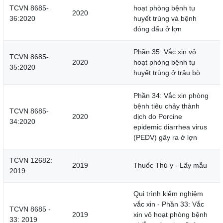
TCVN 8685-
hoạt phòng bệnh tụ
2020
36:2020
huyết trùng và bệnh
đóng dấu ở lợn
Phần 35: Vắc xin vô
TCVN 8685-
2020
hoạt phòng bệnh tụ
35:2020
huyết trùng ở trâu bò
Phần 34: Vắc xin phòng
bệnh tiêu chảy thành
TCVN 8685-
2020
dịch do Porcine
34:2020
epidemic diarrhea virus
(PEDV) gây ra ở lợn
TCVN 12682:
2019
Thuốc Thú y - Lấy mẫu
2019
Qui trình kiểm nghiệm
vắc xin - Phần 33: Vắc
TCVN 8685 -
2019
xin vô hoạt phòng bệnh
33: 2019