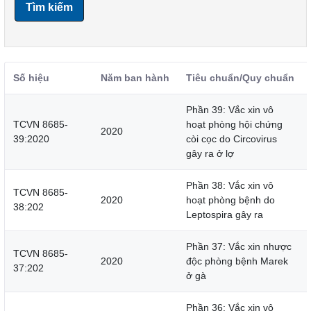
Tìm kiếm
Số hiệu
Năm ban hành
Tiêu chuẩn/Quy chuẩn
Phần 39: Vắc xin vô
TCVN 8685-
hoạt phòng hội chứng
2020
39:2020
còi cọc do Circovirus
gây ra ở lợ
Phần 38: Vắc xin vô
TCVN 8685-
2020
hoạt phòng bệnh do
38:202
Leptospira gây ra
Phần 37: Vắc xin nhược
TCVN 8685-
2020
độc phòng bệnh Marek
37:202
ở gà
Phần 36: Vắc xin vô