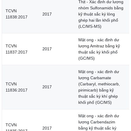
Thịt - Xác định dư lượng
nhóm Sulfonamids bằng
TCVN
2017
kỹ thuật sắc ký lỏng
11838:2017
ghép hai lần khối phổ
(LC/MS-MS)
Mật ong - xác định dư
TCVN
lượng Amitraz bằng kỹ
2017
11837:2017
thuật sắc ký khối phổ
(GC/MS)
Mật ong - xác định dư
lượng Carbamate
TCVN
(Carbaryl, methiocarb,
2017
11836:2017
pirimicarb) bằng kỹ
thuật sắc ký khí ghép
khối phổ (GC/MS)
Mật ong - xác định dư
lượng Carbendazim
TCVN
2017
bằng kỹ thuật sắc ký