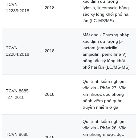
xác định dư lượng
TCVN
2018
tylosin, lincomycin bằng
12285:2018
sắc ký lỏng khối phổ hai
lần (LC-MS/MS)
Mật ong - Phương pháp
xác định dư lượng β-
TCVN
lactam (amoxicilin,
2018
12284:2018
ampicilin, penicilline V)
bằng sắc ký lỏng khối
phổ hai lần (LC/MS-MS)
Qui trình kiểm nghiệm
vắc xin - Phần 27: Vắc
TCVN 8685
2018
xin nhược độc phòng
-27: 2018
bệnh viêm phé quản
truyền nhiễm ở gà
Qui trình kiểm nghiệm
vắc xin - Phần 26: Vắc
TCVN 8685
xin phòng nhược độc
2018