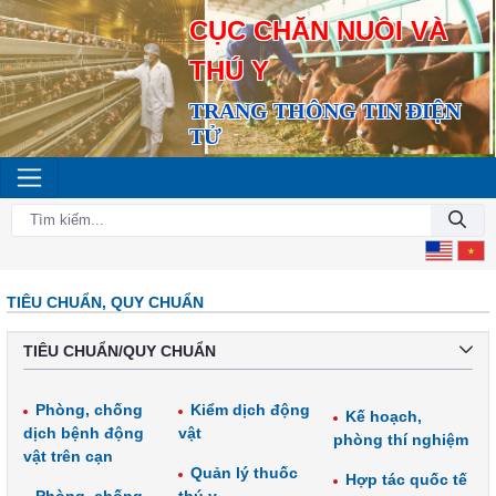
CỤC CHĂN NUÔI VÀ
THÚ Y
TRANG THÔNG TIN ĐIỆN
TỬ
TIÊU CHUẨN, QUY CHUẨN
TIÊU CHUẨN/QUY CHUẨN
Phòng, chống
Kiểm dịch động
Kế hoạch,
dịch bệnh động
vật
phòng thí nghiệm
vật trên cạn
Quản lý thuốc
Hợp tác quốc tế