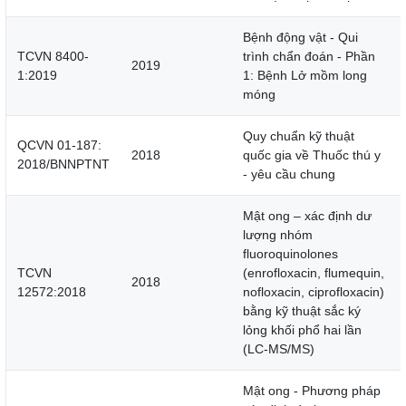
Bệnh động vật - Qui
TCVN 8400-
trình chẩn đoán - Phần
2019
1:2019
1: Bệnh Lở mồm long
móng
Quy chuẩn kỹ thuật
QCVN 01-187:
2018
quốc gia về Thuốc thú y
2018/BNNPTNT
- yêu cầu chung
Mật ong – xác định dư
lượng nhóm
fluoroquinolones
TCVN
(enrofloxacin, flumequin,
2018
12572:2018
nofloxacin, ciprofloxacin)
bằng kỹ thuật sắc ký
lỏng khối phổ hai lần
(LC-MS/MS)
Mật ong - Phương pháp