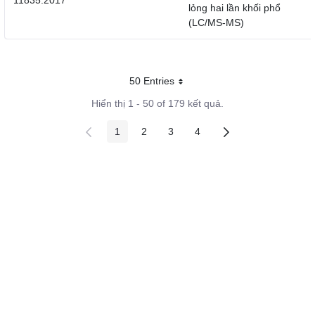
11835:2017
lỏng hai lần khối phổ
(LC/MS-MS)
50 Entries
Mỗi trang
Hiển thị 1 - 50 of 179 kết quả.
1
2
3
4
Các trang trên cổng
Các trang trên cổng
Các trang trên cổng
Các trang trên cổng