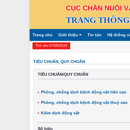
CỤC CHĂN NUÔI V
TRANG THÔNG 
Trang chủ
Giới thiệu
Tin tức
Hệ thống v
Thứ sáu 07/08/2026
TIÊU CHUẨN, QUY CHUẨN
TIÊU CHUẨN/QUY CHUẨN
Phòng, chống dịch bệnh động vật trên cạn
Phòng, chống dịch bệnh động vật thuỷ sản
Kiểm dịch động vật
Số hiệu