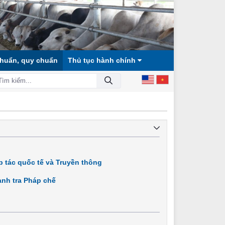
chuẩn, quy chuẩn
Thủ tục hành chính
XÃ HỘI CÔNG BẰNG, DÂN CHỦ, VĂN MINH!
 tác quốc tế và Truyền thông
nh tra Pháp chế