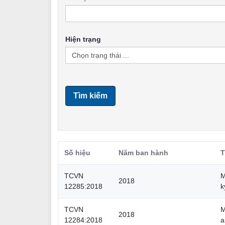
Hiện trạng
Tìm kiếm
Số hiệu
Năm ban hành
T
TCVN
M
2018
12285:2018
k
TCVN
M
2018
12284:2018
a