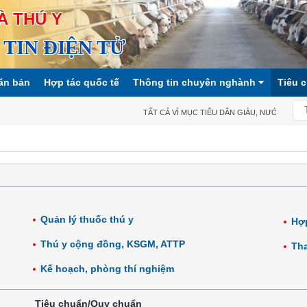
À THÚ Y
TIN ĐIỆN TỬ
ăn bản
Hợp tác quốc tế
Thông tin chuyên nghành
Tiêu 
TẤT CẢ VÌ MỤC TIÊU DÂN GIÀU, NƯỚC MẠNH, 
Quản lý thuốc thú y
Hợp
Thú y cộng đồng, KSGM, ATTP
Tha
Kế hoạch, phòng thí nghiệm
Tiêu chuẩn/Quy chuẩn