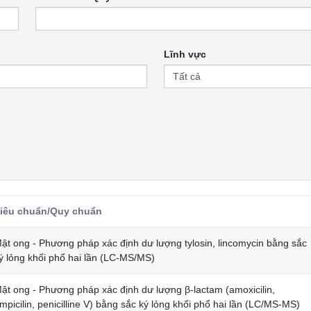
Lĩnh vực
iêu chuẩn/Quy chuẩn
ật ong - Phương pháp xác định dư lượng tylosin, lincomycin bằng sắc
ý lỏng khối phổ hai lần (LC-MS/MS)
ật ong - Phương pháp xác định dư lượng β-lactam (amoxicilin,
mpicilin, penicilline V) bằng sắc ký lỏng khối phổ hai lần (LC/MS-MS)