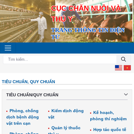
CỤC CHĂN NUÔI VÀ
THÚ Y
TRANG THÔNG TIN ĐIỆN
TỬ
TIÊU CHUẨN, QUY CHUẨN
TIÊU CHUẨN/QUY CHUẨN
Phòng, chống
Kiểm dịch động
Kế hoạch,
dịch bệnh động
vật
phòng thí nghiệm
vật trên cạn
Quản lý thuốc
Hợp tác quốc tế