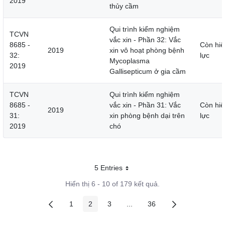
2019
thủy cầm
Qui trình kiểm nghiệm
TCVN
vắc xin - Phần 32: Vắc
8685 -
Còn hiệ
2019
xin vô hoạt phòng bệnh
32:
lực
Mycoplasma
2019
Gallisepticum ở gia cầm
TCVN
Qui trình kiểm nghiệm
8685 -
vắc xin - Phần 31: Vắc
Còn hiệ
2019
31:
xin phòng bệnh dại trên
lực
2019
chó
5 Entries
Mỗi trang
Hiển thị 6 - 10 of 179 kết quả.
1
2
3
...
36
Các trang trên cổng
Các trang trên cổng
Các trang trên cổng
Các trang trung gian
Các trang trên cổng