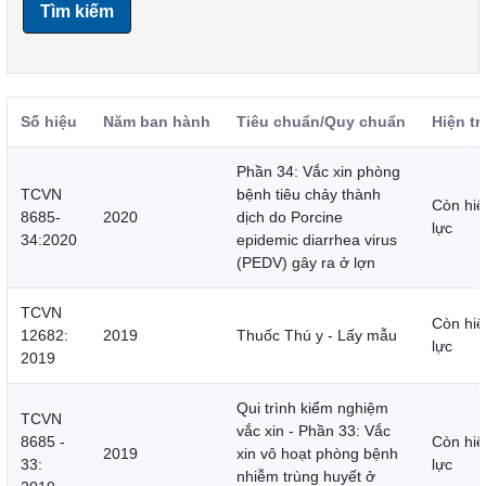
Tìm kiếm
Số hiệu
Năm ban hành
Tiêu chuẩn/Quy chuẩn
Hiện tr
Phần 34: Vắc xin phòng
TCVN
bệnh tiêu chảy thành
Còn hiệ
8685-
2020
dịch do Porcine
lực
34:2020
epidemic diarrhea virus
(PEDV) gây ra ở lợn
TCVN
Còn hiệ
12682:
2019
Thuốc Thú y - Lấy mẫu
lực
2019
Qui trình kiểm nghiệm
TCVN
vắc xin - Phần 33: Vắc
8685 -
Còn hiệ
2019
xin vô hoạt phòng bệnh
33:
lực
nhiễm trùng huyết ở