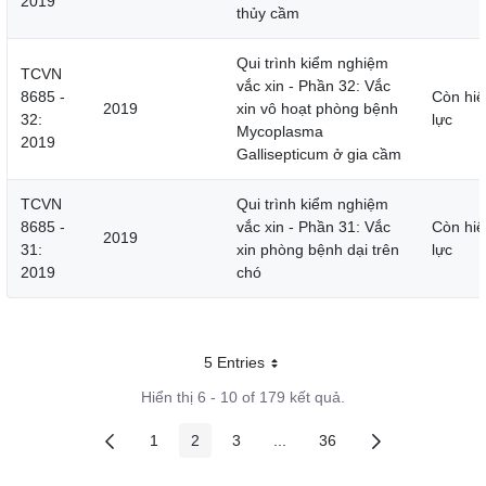
2019
thủy cầm
Qui trình kiểm nghiệm
TCVN
vắc xin - Phần 32: Vắc
8685 -
Còn hiệ
2019
xin vô hoạt phòng bệnh
32:
lực
Mycoplasma
2019
Gallisepticum ở gia cầm
TCVN
Qui trình kiểm nghiệm
8685 -
vắc xin - Phần 31: Vắc
Còn hiệ
2019
31:
xin phòng bệnh dại trên
lực
2019
chó
5 Entries
Mỗi trang
Hiển thị 6 - 10 of 179 kết quả.
1
2
3
...
36
Các trang trên cổng
Các trang trên cổng
Các trang trên cổng
Các trang trung gian
Các trang trên cổng