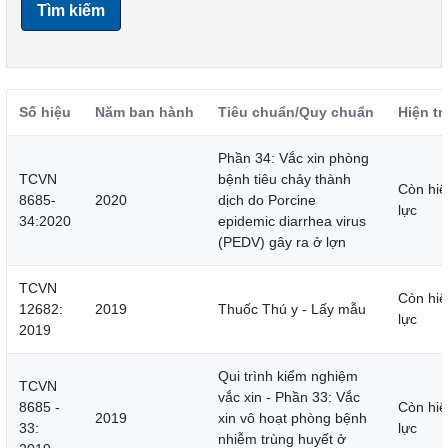
Tìm kiếm
Số hiệu
Năm ban hành
Tiêu chuẩn/Quy chuẩn
Hiện tr
Phần 34: Vắc xin phòng
TCVN
bệnh tiêu chảy thành
Còn hiệ
8685-
2020
dịch do Porcine
lực
34:2020
epidemic diarrhea virus
(PEDV) gây ra ở lợn
TCVN
Còn hiệ
12682:
2019
Thuốc Thú y - Lấy mẫu
lực
2019
Qui trình kiểm nghiệm
TCVN
vắc xin - Phần 33: Vắc
8685 -
Còn hiệ
2019
xin vô hoạt phòng bệnh
33:
lực
nhiễm trùng huyết ở