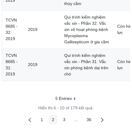
2019
thủy cầm
Qui trình kiểm nghiệm
TCVN
vắc xin - Phần 32: Vắc
8685 -
Còn hiệ
2019
xin vô hoạt phòng bệnh
32:
lực
Mycoplasma
2019
Gallisepticum ở gia cầm
TCVN
Qui trình kiểm nghiệm
8685 -
vắc xin - Phần 31: Vắc
Còn hiệ
2019
31:
xin phòng bệnh dại trên
lực
2019
chó
5 Entries
Mỗi trang
Hiển thị 6 - 10 of 179 kết quả.
1
2
3
...
36
Các trang trên cổng
Các trang trên cổng
Các trang trên cổng
Các trang trung gian
Các trang trên cổng