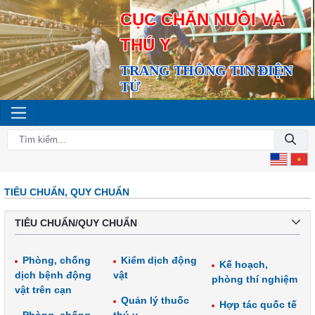
CỤC CHĂN NUÔI VÀ
THÚ Y
TRANG THÔNG TIN ĐIỆN
TỬ
TIÊU CHUẨN, QUY CHUẨN
TIÊU CHUẨN/QUY CHUẨN
Phòng, chống
Kiểm dịch động
Kế hoạch,
dịch bệnh động
vật
phòng thí nghiệm
vật trên cạn
Quản lý thuốc
Hợp tác quốc tế