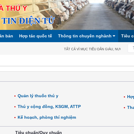
À THÚ Y
TIN ĐIỆN TỬ
ăn bản
Hợp tác quốc tế
Thông tin chuyên nghành
Tiêu 
TẤT CẢ VÌ MỤC TIÊU DÂN GIÀU, NƯỚC MẠNH,
Quản lý thuốc thú y
Hợp
Thú y cộng đồng, KSGM, ATTP
Tha
Kế hoạch, phòng thí nghiệm
Tiêu chuẩn/Quy chuẩn