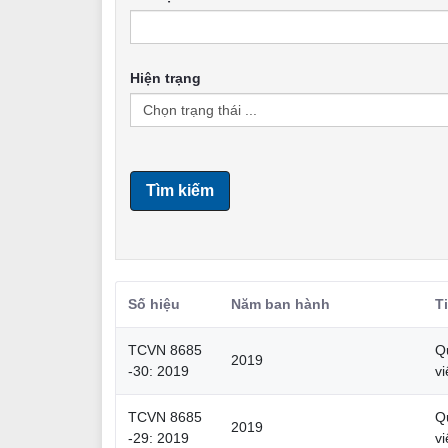
Hiện trạng
Tìm kiếm
Số hiệu
Năm ban hành
T
TCVN 8685
Q
2019
-30: 2019
v
TCVN 8685
Q
2019
-29: 2019
v