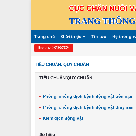
CỤC CHĂN NUÔI V
TRANG THÔNG 
Trang chủ
Giới thiệu
Tin tức
Hệ thống v
Thứ bảy 08/08/2026
TIÊU CHUẨN, QUY CHUẨN
TIÊU CHUẨN/QUY CHUẨN
Phòng, chống dịch bệnh động vật trên cạn
Phòng, chống dịch bệnh động vật thuỷ sản
Kiểm dịch động vật
Số hiệu