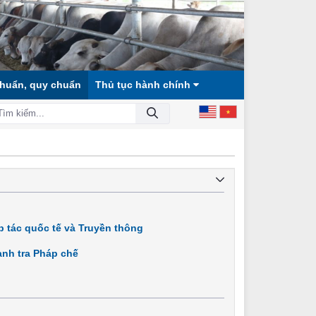
chuẩn, quy chuẩn
Thủ tục hành chính
 XÃ HỘI CÔNG BẰNG, DÂN CHỦ, VĂN MINH!
 tác quốc tế và Truyền thông
nh tra Pháp chế