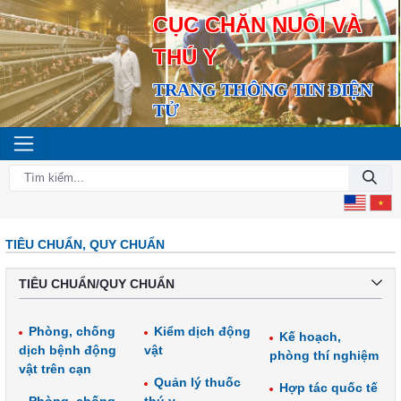
CỤC CHĂN NUÔI VÀ
THÚ Y
TRANG THÔNG TIN ĐIỆN
TỬ
TIÊU CHUẨN, QUY CHUẨN
TIÊU CHUẨN/QUY CHUẨN
Phòng, chống
Kiểm dịch động
Kế hoạch,
dịch bệnh động
vật
phòng thí nghiệm
vật trên cạn
Quản lý thuốc
Hợp tác quốc tế