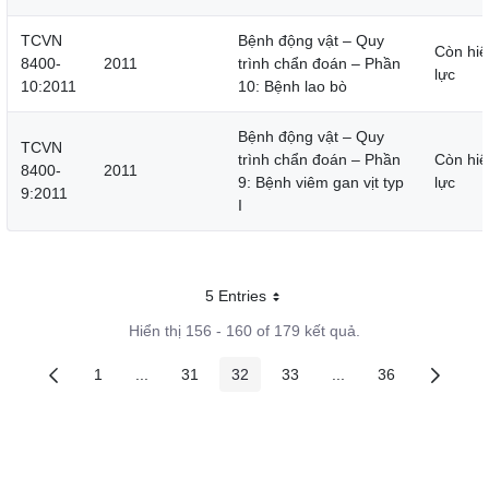
TCVN
Bệnh động vật – Quy
Còn hiệ
8400-
2011
trình chẩn đoán – Phần
lực
10:2011
10: Bệnh lao bò
Bệnh động vật – Quy
TCVN
trình chẩn đoán – Phần
Còn hiệ
8400-
2011
9: Bệnh viêm gan vịt typ
lực
9:2011
I
5 Entries
Mỗi trang
Hiển thị 156 - 160 of 179 kết quả.
1
...
31
32
33
...
36
Các trang trên cổng
Các trang trung gian
Các trang trên cổng
Các trang trên cổng
Các trang trên cổng
Các trang trung gian
Các trang trên