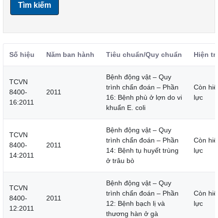
Tìm kiếm
Số hiệu
Năm ban hành
Tiêu chuẩn/Quy chuẩn
Hiện tr
Bệnh động vật – Quy
TCVN
trình chẩn đoán – Phần
Còn hiệ
8400-
2011
16: Bệnh phù ở lợn do vi
lực
16:2011
khuẩn E. coli
Bệnh động vật – Quy
TCVN
trình chẩn đoán – Phần
Còn hiệ
8400-
2011
14: Bệnh tụ huyết trùng
lực
14:2011
ở trâu bò
Bệnh động vật – Quy
TCVN
trình chẩn đoán – Phần
Còn hiệ
8400-
2011
12: Bệnh bạch lị và
lực
12:2011
thương hàn ở gà