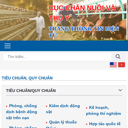
CỤC CHĂN NUÔI VÀ
THÚ Y
TRANG THÔNG TIN ĐIỆN
TỬ
TIÊU CHUẨN, QUY CHUẨN
TIÊU CHUẨN/QUY CHUẨN
Phòng, chống
Kiểm dịch động
Kế hoạch,
dịch bệnh động
vật
phòng thí nghiệm
vật trên cạn
Quản lý thuốc
Hợp tác quốc tế