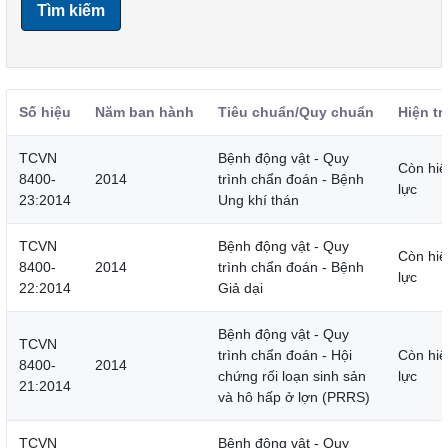
Tìm kiếm
Số hiệu
Năm ban hành
Tiêu chuẩn/Quy chuẩn
Hiện tr
TCVN
Bệnh động vật - Quy
Còn hiệ
8400-
2014
trình chẩn đoán - Bệnh
lực
23:2014
Ung khí thán
TCVN
Bệnh động vật - Quy
Còn hiệ
8400-
2014
trình chẩn đoán - Bệnh
lực
22:2014
Giả dại
Bệnh động vật - Quy
TCVN
trình chẩn đoán - Hội
Còn hiệ
8400-
2014
chứng rối loạn sinh sản
lực
21:2014
và hô hấp ở lợn (PRRS)
TCVN
Bệnh động vật - Quy