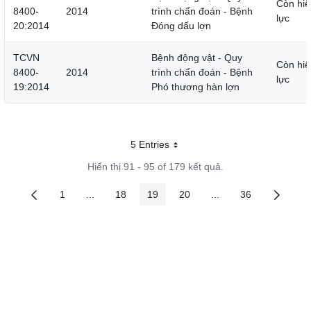
Còn hiệ
8400-
2014
trình chẩn đoán - Bệnh
lực
20:2014
Đóng dấu lợn
TCVN
Bệnh động vật - Quy
Còn hiệ
8400-
2014
trình chẩn đoán - Bệnh
lực
19:2014
Phó thương hàn lợn
5 Entries
Mỗi trang
Hiển thị 91 - 95 of 179 kết quả.
1
...
18
19
20
...
36
Các trang trên cổng
Các trang trung gian
Các trang trên cổng
Các trang trên cổng
Các trang trên cổng
Các trang trung gian
Các trang trên