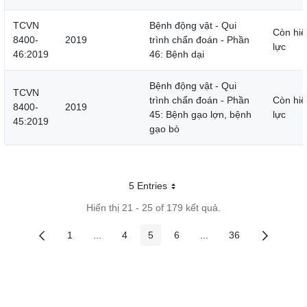
TCVN
Bệnh động vật - Qui
Còn hiệ
8400-
2019
trình chẩn đoán - Phần
lực
46:2019
46: Bệnh dại
Bệnh động vật - Qui
TCVN
trình chẩn đoán - Phần
Còn hiệ
8400-
2019
45: Bệnh gạo lợn, bệnh
lực
45:2019
gạo bò
5 Entries
Mỗi trang
Hiển thị 21 - 25 of 179 kết quả.
1
...
4
5
6
...
36
Các trang trên cổng
Các trang trung gian
Các trang trên cổng
Các trang trên cổng
Các trang trên cổng
Các trang trung gian
Các trang trên c