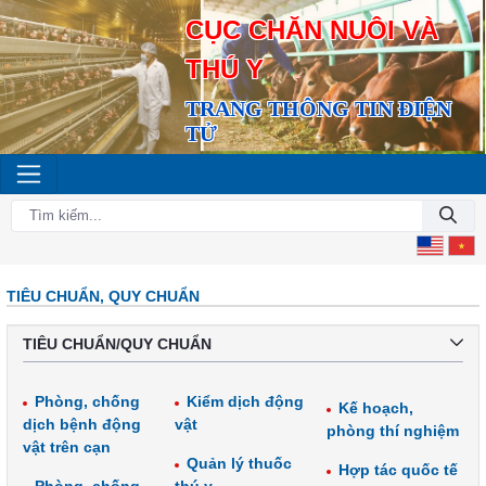
CỤC CHĂN NUÔI VÀ
THÚ Y
TRANG THÔNG TIN ĐIỆN
TỬ
TIÊU CHUẨN, QUY CHUẨN
TIÊU CHUẨN/QUY CHUẨN
Phòng, chống
Kiểm dịch động
Kế hoạch,
dịch bệnh động
vật
phòng thí nghiệm
vật trên cạn
Quản lý thuốc
Hợp tác quốc tế