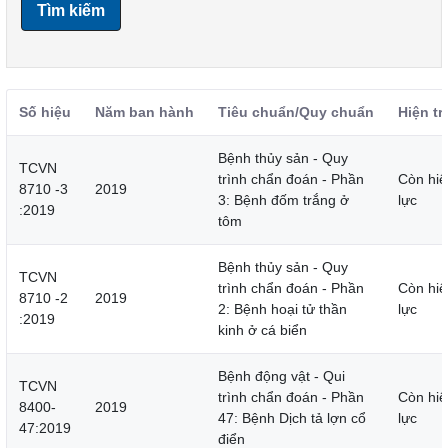
Tìm kiếm
Số hiệu
Năm ban hành
Tiêu chuẩn/Quy chuẩn
Hiện tr
Bệnh thủy sản - Quy
TCVN
trình chẩn đoán - Phần
Còn hiệ
8710 -3
2019
3: Bệnh đốm trắng ở
lực
:2019
tôm
Bệnh thủy sản - Quy
TCVN
trình chẩn đoán - Phần
Còn hiệ
8710 -2
2019
2: Bệnh hoại tử thần
lực
:2019
kinh ở cá biển
Bệnh động vật - Qui
TCVN
trình chẩn đoán - Phần
Còn hiệ
8400-
2019
47: Bệnh Dịch tả lợn cổ
lực
47:2019
điển