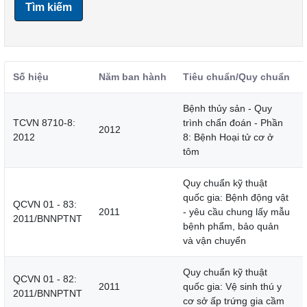
Tìm kiếm
Số hiệu
Năm ban hành
Tiêu chuẩn/Quy chuẩn
Bệnh thủy sản - Quy
TCVN 8710-8:
trình chẩn đoán - Phần
2012
2012
8: Bệnh Hoại tử cơ ở
tôm
Quy chuẩn kỹ thuật
quốc gia: Bệnh động vật
QCVN 01 - 83:
2011
- yêu cầu chung lấy mẫu
2011/BNNPTNT
bệnh phẩm, bảo quản
và vận chuyển
Quy chuẩn kỹ thuật
QCVN 01 - 82:
2011
quốc gia: Vệ sinh thú y
2011/BNNPTNT
cơ sở ấp trứng gia cầm