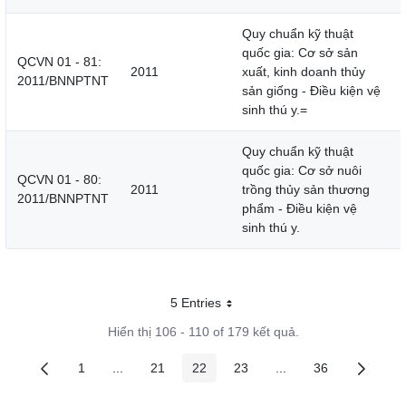
Quy chuẩn kỹ thuật
quốc gia: Cơ sở sản
QCVN 01 - 81:
2011
xuất, kinh doanh thủy
2011/BNNPTNT
sản giống - Điều kiện vệ
sinh thú y.=
Quy chuẩn kỹ thuật
quốc gia: Cơ sở nuôi
QCVN 01 - 80:
2011
trồng thủy sản thương
2011/BNNPTNT
phẩm - Điều kiện vệ
sinh thú y.
5 Entries
Mỗi trang
Hiển thị 106 - 110 of 179 kết quả.
1
...
21
22
23
...
36
Các trang trên cổng
Các trang trung gian
Các trang trên cổng
Các trang trên cổng
Các trang trên cổng
Các trang trung gian
Các trang trên