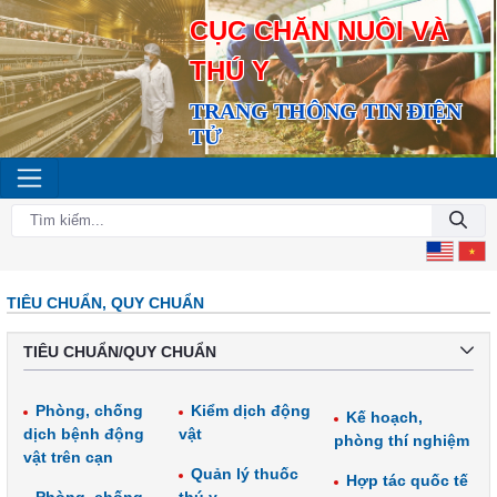
CỤC CHĂN NUÔI VÀ
THÚ Y
TRANG THÔNG TIN ĐIỆN
TỬ
TIÊU CHUẨN, QUY CHUẨN
TIÊU CHUẨN/QUY CHUẨN
Phòng, chống
Kiểm dịch động
Kế hoạch,
dịch bệnh động
vật
phòng thí nghiệm
vật trên cạn
Quản lý thuốc
Hợp tác quốc tế