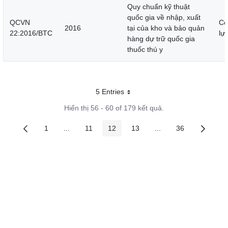
Quy chuẩn kỹ thuật
quốc gia về nhập, xuất
QCVN
Cò
2016
tại của kho và bảo quản
22:2016/BTC
lự
hàng dự trữ quốc gia
thuốc thú y
5 Entries
Mỗi trang
Hiển thị 56 - 60 of 179 kết quả.
1
...
11
12
13
...
36
Các trang trên cổng
Các trang trung gian
Các trang trên cổng
Các trang trên cổng
Các trang trên cổng
Các trang trung gian
Các trang trên