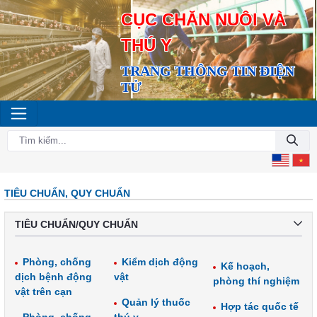
CỤC CHĂN NUÔI VÀ
THÚ Y
TRANG THÔNG TIN ĐIỆN
TỬ
TIÊU CHUẨN, QUY CHUẨN
TIÊU CHUẨN/QUY CHUẨN
Phòng, chống
Kiểm dịch động
Kế hoạch,
dịch bệnh động
vật
phòng thí nghiệm
vật trên cạn
Quản lý thuốc
Hợp tác quốc tế