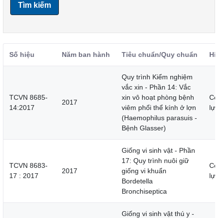
Tìm kiếm
Số hiệu
Năm ban hành
Tiêu chuẩn/Quy chuẩn
Hi
Quy trình Kiểm nghiệm
vắc xin - Phần 14: Vắc
TCVN 8685-
xin vô hoạt phòng bệnh
Cò
2017
14:2017
viêm phổi thể kính ở lợn
lự
(Haemophilus parasuis -
Bệnh Glasser)
Giống vi sinh vật - Phần
17: Quy trình nuôi giữ
TCVN 8683-
Cò
2017
giống vi khuẩn
17 : 2017
lự
Bordetella
Bronchiseptica
Giống vi sinh vật thú y -