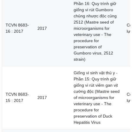
Phần 16: Quy trình giữ
giống vi rút Gumboro
chủng nhược độc củng
2512 (Mastre seed of
TCVN 8683-
Cò
2017
microorganisms for
16 : 2017
lự
veterinary use - The
procedure for
preservation of
Gumboro virus, 2512
strain)
Giống vi sinh vật thú y -
Phần 15: Quy trình giữ
giống vi rút viêm gan vịt
cường độc (Mastre seed
TCVN 8683-
Cò
2017
of microorganisms for
15 : 2017
lự
veterinary use - The
procedure for
preservation of Duck
Hepatitis Virus